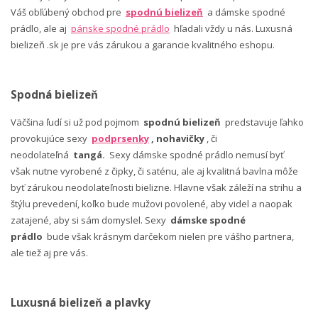
Váš obľúbený obchod pre
spodnú bielizeň
a dámske spodné
prádlo, ale aj
pánske spodné prádlo
hľadali vždy u nás. Luxusná
bielizeň .sk je pre vás zárukou a garancie kvalitného eshopu.
Spodná bielizeň
Väčšina ľudí si už pod pojmom
spodnú bielizeň
predstavuje ľahko
provokujúce sexy
podprsenky
, nohavičky
, či
neodolateľná
tangá.
Sexy dámske spodné prádlo nemusí byť
však nutne vyrobené z čipky, či saténu, ale aj kvalitná bavlna môže
byť zárukou neodolateľnosti bielizne. Hlavne však záleží na strihu a
štýlu prevedení, koľko bude mužovi povolené, aby videl a naopak
zatajené, aby si sám domyslel. Sexy
dámske spodné
prádlo
bude však krásnym darčekom nielen pre vášho partnera,
ale tiež aj pre vás.
Luxusná bielizeň a plavky