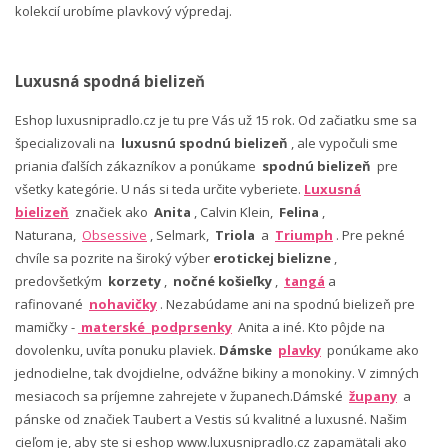
kolekcií urobíme plavkový výpredaj.
Luxusná spodná bielizeň
Eshop luxusnipradlo.cz je tu pre Vás už 15 rok. Od začiatku sme sa
špecializovali na
luxusnú spodnú bielizeň
, ale vypočuli sme
priania ďalších zákazníkov a ponúkame
spodnú bielizeň
pre
všetky kategórie. U nás si teda určite vyberiete.
Luxusná
bielizeň
značiek ako
Anita
, Calvin Klein,
Felina
,
Naturana,
Obsessive
, Selmark,
Triola
a
Triumph
. Pre pekné
chvíle sa pozrite na široký výber
erotickej bielizne
,
predovšetkým
korzety
,
nočné košieľky
,
tangá
a
rafinované
nohavičky
. Nezabúdame ani na spodnú bielizeň pre
mamičky -
materské podprsenky
Anita a iné. Kto pôjde na
dovolenku, uvíta ponuku plaviek.
Dámske
plavky
ponúkame ako
jednodielne, tak dvojdielne, odvážne bikiny a monokiny. V zimných
mesiacoch sa príjemne zahrejete v županech.Dámské
župany
a
pánske od značiek Taubert a Vestis sú kvalitné a luxusné. Našim
cieľom je, aby ste si eshop www.luxusnipradlo.cz zapamätali ako