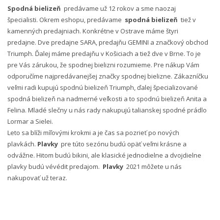
Spodná bielizeň
predávame už 12 rokov a sme naozaj
špecialisti. Okrem eshopu, predávame
spodná bielizeň
tiež v
kamenných predajniach. Konkrétne v Ostrave máme štyri
predajne. Dve predajne SARA, predajňu GEMINI a značkový obchod
Triumph. Ďalej máme predajňu v Košiciach a tiež dve v Brne. To je
pre Vás zárukou, že spodnej bielizni rozumieme. Pre nákup Vám
odporučíme najpredávanejšej značky spodnej bielizne. Zákazníčku
veľmi radi kupujú spodnú bielizeň Triumph, ďalej špecializované
spodná bielizeň na nadmerné veľkosti a to spodnú bielizeň Anita a
Felina. Mladé slečny u nás rady nakupujú talianskej spodné prádlo
Lormar a Sielei.
Leto sa blíži míľovými krokmi a je čas sa pozrieť po nových
plavkách.
Plavky
pre túto sezónu budú opäť veľmi krásne a
odvážne. Hitom budú bikini, ale klasické jednodielne a dvojdielne
plavky budú vévédit predajom.
Plavky
2021 môžete u nás
nakupovať už teraz.