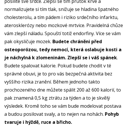
posílíte své srdce. Zlepší se tím průtok krve a
normalizujete si tím tlak, snižuje se hladina špatného
cholesterolu, a tím pádem i riziko srdečního infarktu,
aterosklerózy nebo mozkové mrtvice. Pravidelná chůze
vám zlepší náladu. Spouští totiž endorfiny. Více se vám
pak okysličuje mozek.
Budete chráněni před
osteoporózou, tedy nemocí, která oslabuje kosti a
je náchylná k zlomeninám. Zlepší se i váš spánek
.
Budete spalovat kalorie. Pokud budete chodit v té
správné obuvi, je to pro vás bezpečná aktivita bez
vyššího rizika zranění. Během jednoho takto
prochozeného dne můžete spálit 200 až 600 kalorií, to
pak znamená 0,5 kg ztrátu za týden a to je skvělý
výsledek. Kromě toho se vám bude modelovat postava
a budou posilovat svaly, a to nejen na nohách.
Pohyb
tvaruje i hýždě, ruce a břicho.