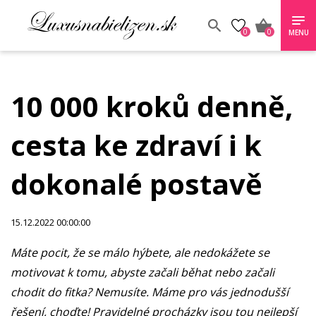
0
0
MENU
10 000 kroků denně,
cesta ke zdraví i k
dokonalé postavě
15.12.2022 00:00:00
Máte pocit, že se málo hýbete, ale nedokážete se
motivovat k tomu, abyste začali běhat nebo začali
chodit do fitka? Nemusíte. Máme pro vás jednodušší
řešení, choďte! Pravidelné procházky jsou tou nejlepší