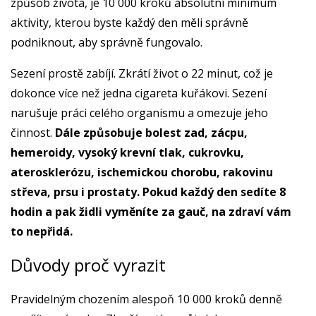
způsob života, je 10 000 kroků absolutní minimum
aktivity, kterou byste každý den měli správně
podniknout, aby správně fungovalo.
Sezení prostě zabíjí. Zkrátí život o 22 minut, což je
dokonce více než jedna cigareta kuřákovi. Sezení
narušuje práci celého organismu a omezuje jeho
činnost.
Dále způsobuje bolest zad, zácpu,
hemeroidy, vysoký krevní tlak, cukrovku,
aterosklerózu, ischemickou chorobu, rakovinu
střeva, prsu i prostaty. Pokud každý den sedíte 8
hodin a pak židli vyměníte za gauč, na zdraví vám
to nepřidá.
Důvody proč vyrazit
Pravidelným chozením alespoň 10 000 kroků denně