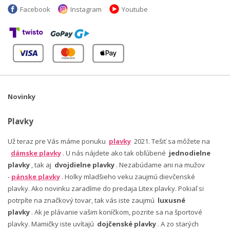
Facebook
Instagram
Youtube
Novinky
Plavky
Už teraz pre Vás máme ponuku
plavky
2021. Tešiť sa môžete na
dámske plavky
. U nás nájdete ako tak obľúbené
jednodielne
plavky
, tak aj
dvojdielne plavky
. Nezabúdame ani na mužov
-
pánske plavky
. Holky mladšieho veku zaujmú dievčenské
plavky. Ako novinku zaradíme do predaja Litex plavky. Pokiaľ si
potrpíte na značkový tovar, tak vás iste zaujmú
luxusné
plavky
. Ak je plávanie vašim koníčkom, pozrite sa na športové
plavky. Mamičky iste uvítajú
dojčenské plavky
. A zo starých