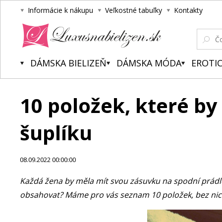
Informácie k nákupu
Veľkostné tabuľky
Kontakty
Luxusnabielizen.sk
DÁMSKA BIELIZEŇ
DÁMSKA MÓDA
EROTIC
10 položek, které b
šuplíku
08.09.2022 00:00:00
Každá žena by měla mít svou zásuvku na spodní prádlo,
obsahovat? Máme pro vás seznam 10 položek, bez nic