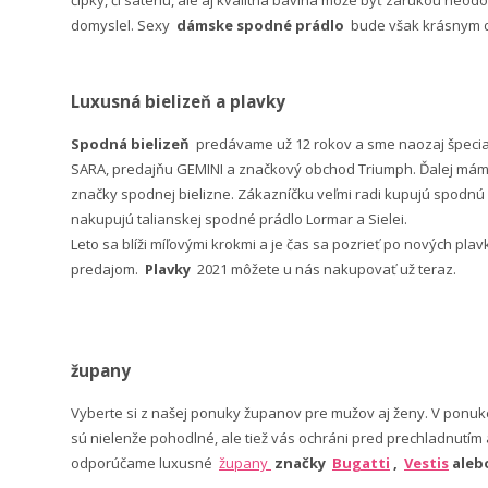
domyslel. Sexy
dámske spodné prádlo
bude však krásnym da
Luxusná bielizeň a plavky
Spodná bielizeň
predávame už 12 rokov a sme naozaj špeci
SARA, predajňu GEMINI a značkový obchod Triumph. Ďalej máme 
značky spodnej bielizne. Zákazníčku veľmi radi kupujú spodnú b
nakupujú talianskej spodné prádlo Lormar a Sielei.
Leto sa blíži míľovými krokmi a je čas sa pozrieť po nových pla
predajom.
Plavky
2021 môžete u nás nakupovať už teraz.
župany
Vyberte si z našej ponuky županov pre mužov aj ženy. V po
sú nielenže pohodlné, ale tiež vás ochráni pred prechladnutím
odporúčame luxusné
župany
značky
Bugatti
,
Vestis
ale