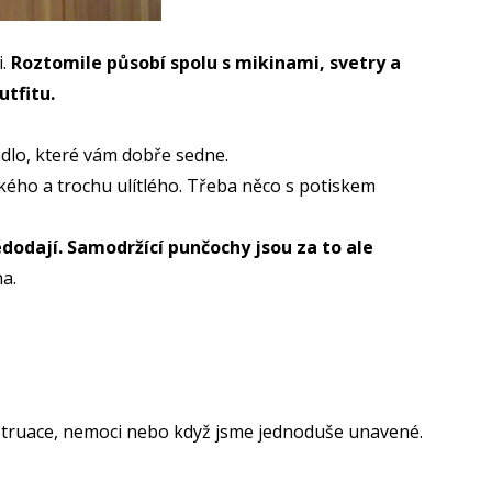
.
Roztomile působí spolu s mikinami, svetry a
utfitu.
rádlo, které vám dobře sedne.
kého a trochu ulítlého. Třeba něco s potiskem
nedodají. Samodržící punčochy jsou za to ale
na.
enstruace, nemoci nebo když jsme jednoduše unavené.