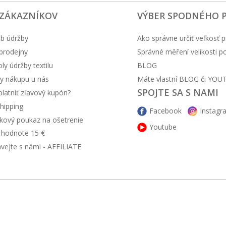
 ZÁKAZNÍKOV
VÝBER SPODNÉHO 
b údržby
Ako správne určiť veľkosť p
prodejny
Správné měření velikosti 
y údržby textilu
BLOG
y nákupu u nás
Máte vlastní BLOG či YOU
SPOJTE SA S NAMI
latniť zľavový kupón?
hipping
Facebook
Instagr
kový poukaz na ošetrenie
Youtube
v hodnote 15 €
ávejte s námi - AFFILIATE