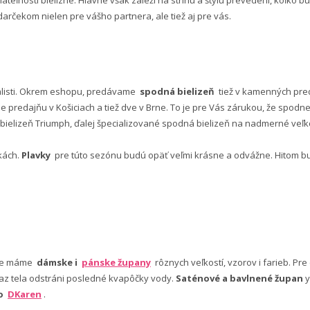
rčekom nielen pre vášho partnera, ale tiež aj pre vás.
alisti. Okrem eshopu, predávame
spodná bielizeň
tiež v kamenných pred
predajňu v Košiciach a tiež dve v Brne. To je pre Vás zárukou, že spod
ielizeň Triumph, ďalej špecializované spodná bielizeň na nadmerné veľkos
vkách.
Plavky
pre túto sezónu budú opäť veľmi krásne a odvážne. Hitom budú
nuke máme
dámske i
pánske župany
rôznych veľkostí, vzorov i farieb. Pr
 az tela odstráni posledné kvapôčky vody.
Saténové a bavlnené župan
y
bo
DKaren
.