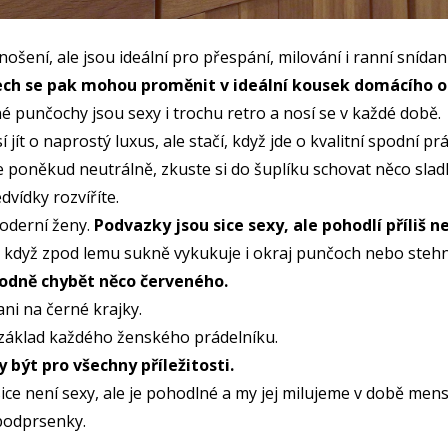
nošení, ale jsou ideální pro přespání, milování i ranní snídani
ech se pak mohou proměnit v ideální kousek domácího o
é punčochy jsou sexy i trochu retro a nosí se v každé době.
jít o naprostý luxus, ale stačí, když jde o kvalitní spodní p
e poněkud neutrálně, zkuste si do šuplíku schovat něco slad
edvídky rozvíříte.
oderní ženy.
Podvazky jsou sice sexy, ale pohodlí příliš 
, když zpod lemu sukně vykukuje i okraj punčoch nebo steh
odně chybět něco červeného.
ni na černé krajky.
 základ každého ženského prádelníku.
 být pro všechny příležitosti.
sice není sexy, ale je pohodlné a my jej milujeme v době m
 podprsenky.