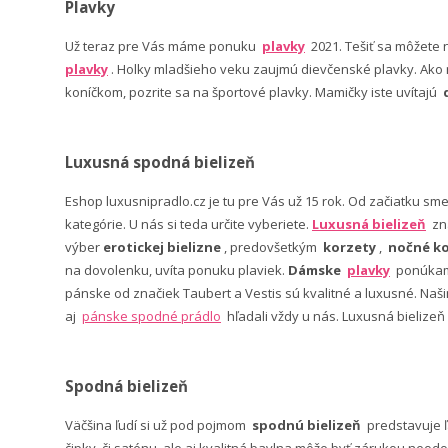
Plavky
Už teraz pre Vás máme ponuku
plavky
2021. Tešiť sa môžete
plavky
. Holky mladšieho veku zaujmú dievčenské plavky. Ako n
koníčkom, pozrite sa na športové plavky. Mamičky iste uvítajú
Luxusná spodná bielizeň
Eshop luxusnipradlo.cz je tu pre Vás už 15 rok. Od začiatku sm
kategórie. U nás si teda určite vyberiete.
Luxusná bielizeň
zn
výber
erotickej bielizne
, predovšetkým
korzety
,
nočné ko
na dovolenku, uvíta ponuku plaviek.
Dámske
plavky
ponúkame
pánske od značiek Taubert a Vestis sú kvalitné a luxusné. Na
aj
pánske spodné prádlo
hľadali vždy u nás. Luxusná bielizeň
Spodná bielizeň
Väčšina ľudí si už pod pojmom
spodnú bielizeň
predstavuje 
čipky, či saténu, ale aj kvalitná bavlna môže byť zárukou neodo