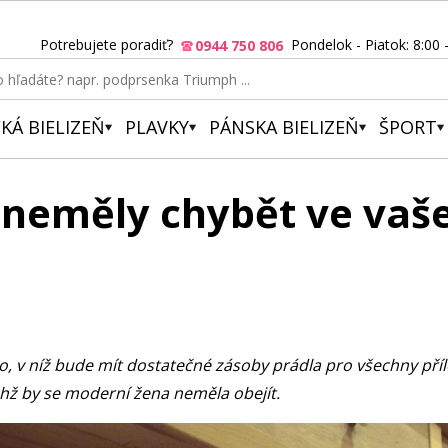
Potrebujete poradiť?
Pondelok - Piatok: 8:00 
0944 750 806
KÁ BIELIZEŇ
PLAVKY
PÁNSKA BIELIZEŇ
ŠPORT
y neměly chybět ve va
 v níž bude mít dostatečné zásoby prádla pro všechny přílež
hž by se moderní žena neměla obejít.