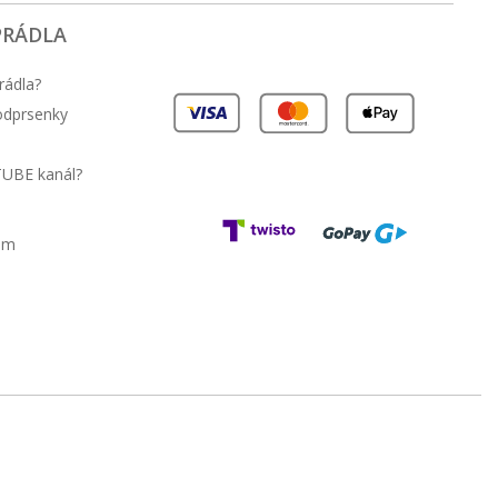
PRÁDLA
rádla?
podprsenky
TUBE kanál?
am