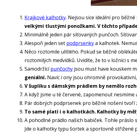
Krajkové kalhotky
. Nejsou sice ideální pro běžné 
velkými tlustými ponožkami. V těchto případ
Minimálně jeden pár síťovaných punčoch. Síťovan
Alespoň jeden set
podprsenky
a kalhotek. Nemusí 
Něco roztomile ulítlého. Pokud se běžně oblékát
roztomilých medvídků. Uvidíte, že to v ložnici s m
Samodržící
punčochy
jsou must have kouskem m
geniální.
Navíc i ony jsou ohromně provokativní
V šuplíku s dámským prádlem by nemělo rozh
A když jsme u té červené, zapomenout nesmíme a
Pár dobrých podprsenek pro běžné nošení tvoří
To samé platí i o kalhotkách. Kalhotky by měly
A pohodlné prádlo našich babiček. Tohle práslo 
Jde o kalhotky typu šortek a sportovně střižené