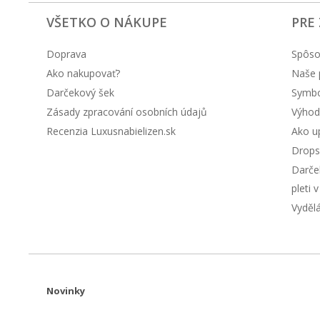
VŠETKO O NÁKUPE
PRE
Doprava
Spôso
Ako nakupovať?
Naše 
Darčekový šek
Symbol
Zásady zpracování osobních údajů
Výhod
Recenzia Luxusnabielizen.sk
Ako up
Drops
Darče
pleti 
Vyděl
Novinky