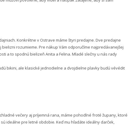
ajniach. Konkrétne v Ostrave máme štyri predajne. Dve predajne
nej bielizni rozumieme. Pre nákup Vám odporučíme najpredávanejšej
ti a to spodnú bielizeň Anita a Felina. Mladé slečny u nás rady
 bikini, ale klasické jednodielne a dvojdielne plavky budú vévédit
e chladné večery aj príjemná rana, máme pohodlné froté župany, ktoré
 sú ideálne pre letné obdobie. Keď mu hľadáte ideálny darček,