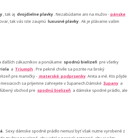
y
, tak aj
dvojdielne plavky
. Nezabúdame ani na mužov -
pánske
ovar, tak vás iste zaujmú
luxusné plavky
. Ak je plávanie vašim
nia ďalších zákazníkov a ponúkame
spodnú bielizeň
pre všetky
riola
a
Triumph
. Pre pekné chvíle sa pozrite na široký
lizeň pre mamičky -
materské podprsenky
Anita a iné. Kto pôjde
ch mesiacoch sa príjemne zahrejete v županech.Dámské
župany
a
 obľúbený obchod pre
spodnú bielizeň
a dámske spodné prádlo, ale
á.
Sexy dámske spodné prádlo nemusí byť však nutne vyrobené z
 bude mužovi povolené, aby videl a naopak zatajené, aby si sám