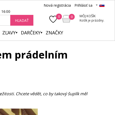
Nová registrácia
Prihlásiť sa
- 16:00
MÔJ KOŠÍK
0
0
HĽADAŤ
Košík je prázdny.
ZĽAVY
DARČEKY
ZNAČKY
šem prádelním
itosti. Chcete vědět, co by takový šuplík měl