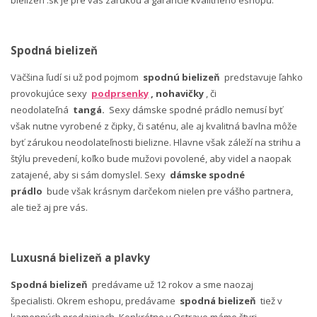
Spodná bielizeň
Väčšina ľudí si už pod pojmom
spodnú bielizeň
predstavuje ľahko
provokujúce sexy
podprsenky
, nohavičky
, či
neodolateľná
tangá.
Sexy dámske spodné prádlo nemusí byť
však nutne vyrobené z čipky, či saténu, ale aj kvalitná bavlna môže
byť zárukou neodolateľnosti bielizne. Hlavne však záleží na strihu a
štýlu prevedení, koľko bude mužovi povolené, aby videl a naopak
zatajené, aby si sám domyslel. Sexy
dámske spodné
prádlo
bude však krásnym darčekom nielen pre vášho partnera,
ale tiež aj pre vás.
Luxusná bielizeň a plavky
Spodná bielizeň
predávame už 12 rokov a sme naozaj
špecialisti. Okrem eshopu, predávame
spodná bielizeň
tiež v
kamenných predajniach. Konkrétne v Ostrave máme štyri