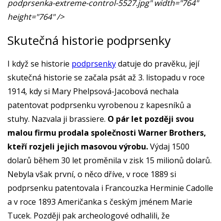
podprsenka-extreme-control-5527.jpg" width="764"
height="764" />
Skutečná historie podprsenky
I když se historie
podprsenky
datuje do pravěku, její
skutečná historie se začala psát až 3. listopadu v roce
1914, kdy si Mary Phelpsová-Jacobová nechala
patentovat podprsenku vyrobenou z kapesníků a
stuhy. Nazvala ji brassiere.
O pár let později svou
malou firmu prodala společnosti Warner Brothers,
kteří rozjeli jejich masovou výrobu.
Výdaj 1500
dolarů během 30 let proměnila v zisk 15 milionů dolarů.
Nebyla však první, o něco dříve, v roce 1889 si
podprsenku patentovala i Francouzka Herminie Cadolle
a v roce 1893 Američanka s českým jménem Marie
Tucek. Později pak archeologové odhalili, že