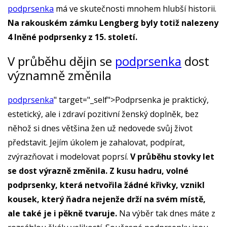
podprsenka
má ve skutečnosti mnohem hlubší historii.
Na rakouském zámku Lengberg byly totiž nalezeny
4 lněné podprsenky z 15. století.
V průběhu dějin se
podprsenka
dost
významně změnila
podprsenka
" target="_self">Podprsenka je praktický,
estetický, ale i zdraví pozitivní ženský doplněk, bez
něhož si dnes většina žen už nedovede svůj život
představit. Jejím úkolem je zahalovat, podpírat,
zvýrazňovat i modelovat poprsí.
V průběhu stovky let
se dost výrazně změnila. Z kusu hadru, volné
podprsenky, která netvořila žádné křivky, vznikl
kousek, který ňadra nejenže drží na svém místě,
ale také je i pěkně tvaruje.
Na výběr tak dnes máte z