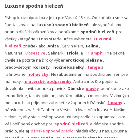
Luxusná spodná bielizeň
Eshop luxusnipradlo.cz je tu pre Vás už 15 rok. Od začiatku sme sa
špecializovali na
luxusnú spodnú bielizeň
, ale vypočuli sme
priania ďalších zákazníkov a ponúkame
spodnú bielizeň
pre
všetky kategórie. U nás si teda určite vyberiete.
Luxusná
bielizeň
značiek ako
Anita
, Calvin Klein,
Felina
,
Naturana,
Obsessive
, Selmark,
Triola
a
Triumph
. Pre pekné
chvíle sa pozrite na široký výber
erotickej bielizne
,
predovšetkým
korzety
,
nočné košieľky
,
tangá
a
rafinované
nohavičky
. Nezabúdame ani na spodnú bielizeň pre
mamičky -
materské podprsenky
Anita a iné. Kto pôjde na
dovolenku, uvíta ponuku plaviek.
Dámske
plavky
ponúkame ako
jednodielne, tak dvojdielne, odvážne bikiny a monokiny. V zimných
mesiacoch sa príjemne zahrejete v županech.Dámské
župany
a
pánske od značiek Taubert a Vestis sú kvalitné a luxusné. Našim
cieľom je, aby ste si eshop www.luxusnipradlo.cz zapamätali ako
Váš obľúbený obchod pre
spodnú bielizeň
a dámske spodné
prádlo, ale aj
pánske spodné prádlo
hľadali vždy u nás. Luxusná
bielizeň .sk je pre vás zárukou a garancie kvalitného eshopu.