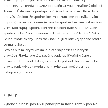
predajne. Dve predajne SARA, predajňu GEMINI a značkový obchod
Triumph. Ďalej máme predajňu v Košiciach a tiež dve v Brne. To je
pre Vás zárukou, že spodnej bielizni rozumieme. Pre nákup Vám
odporučíme najpredávanejšej značky spodnej bielizne. Zákazníčku
veľmi radi kupujú spodnú bielizeň Triumph, ďalej špecializované
spodná bielizeň na nadmerné veľkosti a to spodnú bielizeň Anita a
Felina. Mladé slečny u nás rady nakupujú talianskej spodné prádlo
Lormar a Sielei.
Leto sa blíži míľovými krokmi a je čas sa pozrieť po nových
plavkách.
Plavky
pre túto sezónu budú opäť veľmi krásne a
odvážne. Hitom budú bikini, ale klasické jednodielne a dvojdielne
plavky budú vévédit predajom.
Plavky
2021 môžete u nás
nakupovať už teraz.
župany
Vyberte si z našej ponuky županov pre mužov aj ženy. V ponuke