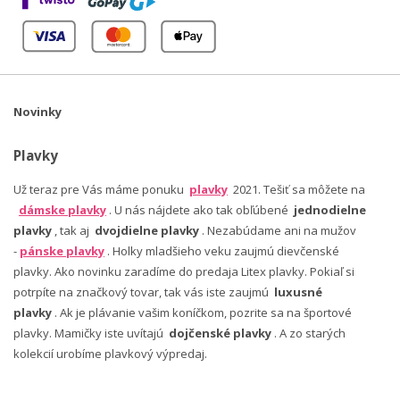
Novinky
Plavky
Už teraz pre Vás máme ponuku
plavky
2021. Tešiť sa môžete na
dámske plavky
. U nás nájdete ako tak obľúbené
jednodielne
plavky
, tak aj
dvojdielne plavky
. Nezabúdame ani na mužov
-
pánske plavky
. Holky mladšieho veku zaujmú dievčenské
plavky. Ako novinku zaradíme do predaja Litex plavky. Pokiaľ si
potrpíte na značkový tovar, tak vás iste zaujmú
luxusné
plavky
. Ak je plávanie vašim koníčkom, pozrite sa na športové
plavky. Mamičky iste uvítajú
dojčenské plavky
. A zo starých
kolekcií urobíme plavkový výpredaj.