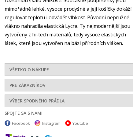
rozsáhlou škálu velikostí. Současné podprsenky jsou
mimořádně lehké, vysoce prodyšné a její košíčky dokáží
regulovat teplotu i odvádět vlhkost. Původní nepružné
vlákno nahradila elastická Lycra. Ty nejmodernější jsou
vytvořeny z hi-tech materiálů, tedy vysoce elastických
látek, které jsou vytvořen na bázi přírodních vláken.
VŠETKO O NÁKUPE
PRE ZÁKAZNÍKOV
VÝBER SPODNÉHO PRÁDLA
SPOJTE SA S NAMI
Facebook
Instagram
Youtube