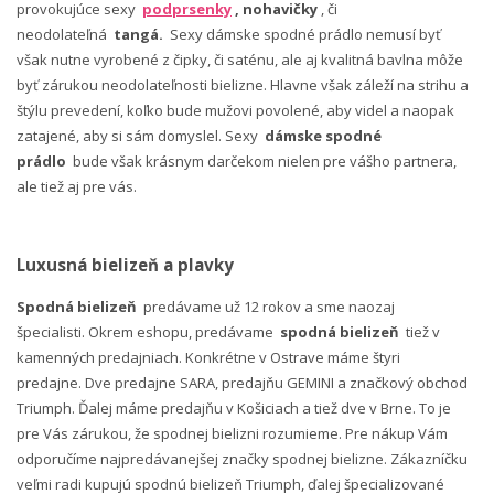
provokujúce sexy
podprsenky
, nohavičky
, či
neodolateľná
tangá.
Sexy dámske spodné prádlo nemusí byť
však nutne vyrobené z čipky, či saténu, ale aj kvalitná bavlna môže
byť zárukou neodolateľnosti bielizne. Hlavne však záleží na strihu a
štýlu prevedení, koľko bude mužovi povolené, aby videl a naopak
zatajené, aby si sám domyslel. Sexy
dámske spodné
prádlo
bude však krásnym darčekom nielen pre vášho partnera,
ale tiež aj pre vás.
Luxusná bielizeň a plavky
Spodná bielizeň
predávame už 12 rokov a sme naozaj
špecialisti. Okrem eshopu, predávame
spodná bielizeň
tiež v
kamenných predajniach. Konkrétne v Ostrave máme štyri
predajne. Dve predajne SARA, predajňu GEMINI a značkový obchod
Triumph. Ďalej máme predajňu v Košiciach a tiež dve v Brne. To je
pre Vás zárukou, že spodnej bielizni rozumieme. Pre nákup Vám
odporučíme najpredávanejšej značky spodnej bielizne. Zákazníčku
veľmi radi kupujú spodnú bielizeň Triumph, ďalej špecializované