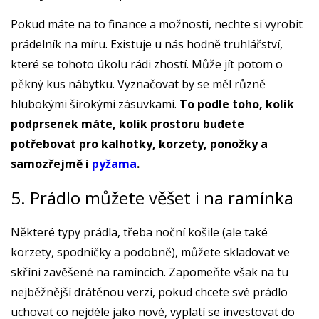
Pokud máte na to finance a možnosti, nechte si vyrobit
prádelník na míru. Existuje u nás hodně truhlářství,
které se tohoto úkolu rádi zhostí. Může jít potom o
pěkný kus nábytku. Vyznačovat by se měl různě
hlubokými širokými zásuvkami.
To podle toho, kolik
podprsenek máte, kolik prostoru budete
potřebovat pro kalhotky, korzety, ponožky a
samozřejmě i
pyžama
.
5. Prádlo můžete věšet i na ramínka
Některé typy prádla, třeba noční košile (ale také
korzety, spodničky a podobně), můžete skladovat ve
skříni zavěšené na ramíncích. Zapomeňte však na tu
nejběžnější drátěnou verzi, pokud chcete své prádlo
uchovat co nejdéle jako nové, vyplatí se investovat do