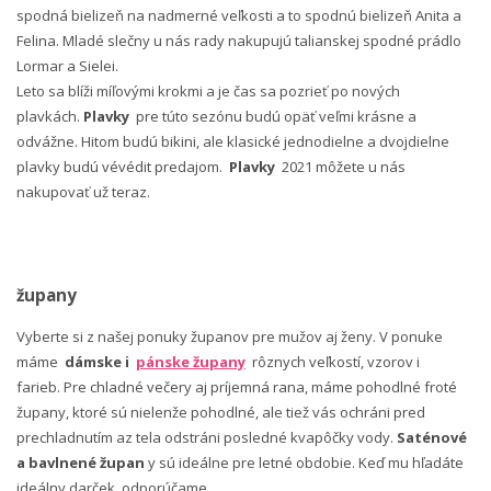
spodná bielizeň na nadmerné veľkosti a to spodnú bielizeň Anita a
Felina. Mladé slečny u nás rady nakupujú talianskej spodné prádlo
Lormar a Sielei.
Leto sa blíži míľovými krokmi a je čas sa pozrieť po nových
plavkách.
Plavky
pre túto sezónu budú opäť veľmi krásne a
odvážne. Hitom budú bikini, ale klasické jednodielne a dvojdielne
plavky budú vévédit predajom.
Plavky
2021 môžete u nás
nakupovať už teraz.
župany
Vyberte si z našej ponuky županov pre mužov aj ženy. V ponuke
máme
dámske i
pánske župany
rôznych veľkostí, vzorov i
farieb. Pre chladné večery aj príjemná rana, máme pohodlné froté
župany, ktoré sú nielenže pohodlné, ale tiež vás ochráni pred
prechladnutím az tela odstráni posledné kvapôčky vody.
Saténové
a bavlnené župan
y sú ideálne pre letné obdobie. Keď mu hľadáte
ideálny darček, odporúčame