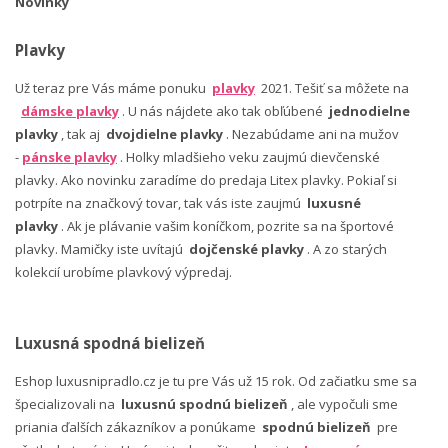
Novinky
Plavky
Už teraz pre Vás máme ponuku
plavky
2021. Tešiť sa môžete na
dámske plavky
. U nás nájdete ako tak obľúbené
jednodielne
plavky
, tak aj
dvojdielne plavky
. Nezabúdame ani na mužov
-
pánske plavky
. Holky mladšieho veku zaujmú dievčenské
plavky. Ako novinku zaradíme do predaja Litex plavky. Pokiaľ si
potrpíte na značkový tovar, tak vás iste zaujmú
luxusné
plavky
. Ak je plávanie vašim koníčkom, pozrite sa na športové
plavky. Mamičky iste uvítajú
dojčenské plavky
. A zo starých
kolekcií urobíme plavkový výpredaj.
Luxusná spodná bielizeň
Eshop luxusnipradlo.cz je tu pre Vás už 15 rok. Od začiatku sme sa
špecializovali na
luxusnú spodnú bielizeň
, ale vypočuli sme
priania ďalších zákazníkov a ponúkame
spodnú bielizeň
pre