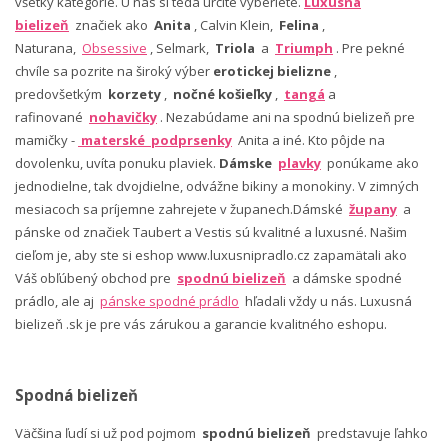
všetky kategórie. U nás si teda určite vyberiete.
Luxusná
bielizeň
značiek ako
Anita
, Calvin Klein,
Felina
,
Naturana,
Obsessive
, Selmark,
Triola
a
Triumph
. Pre pekné
chvíle sa pozrite na široký výber
erotickej bielizne
,
predovšetkým
korzety
,
nočné košieľky
,
tangá
a
rafinované
nohavičky
. Nezabúdame ani na spodnú bielizeň pre
mamičky -
materské podprsenky
Anita a iné. Kto pôjde na
dovolenku, uvíta ponuku plaviek.
Dámske
plavky
ponúkame ako
jednodielne, tak dvojdielne, odvážne bikiny a monokiny. V zimných
mesiacoch sa príjemne zahrejete v županech.Dámské
župany
a
pánske od značiek Taubert a Vestis sú kvalitné a luxusné. Našim
cieľom je, aby ste si eshop www.luxusnipradlo.cz zapamätali ako
Váš obľúbený obchod pre
spodnú bielizeň
a dámske spodné
prádlo, ale aj
pánske spodné prádlo
hľadali vždy u nás. Luxusná
bielizeň .sk je pre vás zárukou a garancie kvalitného eshopu.
Spodná bielizeň
Väčšina ľudí si už pod pojmom
spodnú bielizeň
predstavuje ľahko