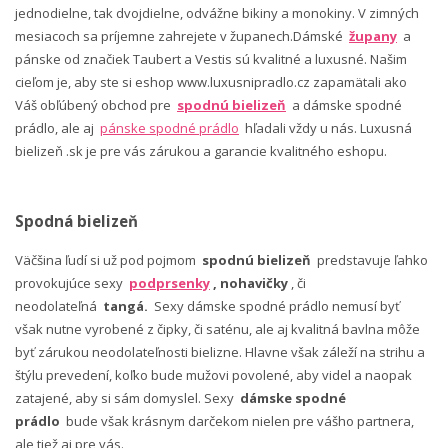
jednodielne, tak dvojdielne, odvážne bikiny a monokiny. V zimných
mesiacoch sa príjemne zahrejete v županech.Dámské
župany
a
pánske od značiek Taubert a Vestis sú kvalitné a luxusné. Našim
cieľom je, aby ste si eshop www.luxusnipradlo.cz zapamätali ako
Váš obľúbený obchod pre
spodnú bielizeň
a dámske spodné
prádlo, ale aj
pánske spodné prádlo
hľadali vždy u nás. Luxusná
bielizeň .sk je pre vás zárukou a garancie kvalitného eshopu.
Spodná bielizeň
Väčšina ľudí si už pod pojmom
spodnú bielizeň
predstavuje ľahko
provokujúce sexy
podprsenky
, nohavičky
, či
neodolateľná
tangá.
Sexy dámske spodné prádlo nemusí byť
však nutne vyrobené z čipky, či saténu, ale aj kvalitná bavlna môže
byť zárukou neodolateľnosti bielizne. Hlavne však záleží na strihu a
štýlu prevedení, koľko bude mužovi povolené, aby videl a naopak
zatajené, aby si sám domyslel. Sexy
dámske spodné
prádlo
bude však krásnym darčekom nielen pre vášho partnera,
ale tiež aj pre vás.