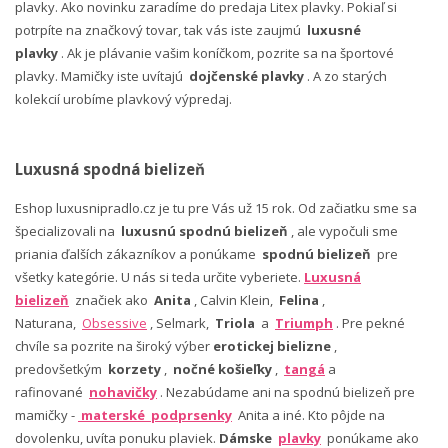
plavky. Ako novinku zaradíme do predaja Litex plavky. Pokiaľ si
potrpíte na značkový tovar, tak vás iste zaujmú
luxusné
plavky
. Ak je plávanie vašim koníčkom, pozrite sa na športové
plavky. Mamičky iste uvítajú
dojčenské plavky
. A zo starých
kolekcií urobíme plavkový výpredaj.
Luxusná spodná bielizeň
Eshop luxusnipradlo.cz je tu pre Vás už 15 rok. Od začiatku sme sa
špecializovali na
luxusnú spodnú bielizeň
, ale vypočuli sme
priania ďalších zákazníkov a ponúkame
spodnú bielizeň
pre
všetky kategórie. U nás si teda určite vyberiete.
Luxusná
bielizeň
značiek ako
Anita
, Calvin Klein,
Felina
,
Naturana,
Obsessive
, Selmark,
Triola
a
Triumph
. Pre pekné
chvíle sa pozrite na široký výber
erotickej bielizne
,
predovšetkým
korzety
,
nočné košieľky
,
tangá
a
rafinované
nohavičky
. Nezabúdame ani na spodnú bielizeň pre
mamičky -
materské podprsenky
Anita a iné. Kto pôjde na
dovolenku, uvíta ponuku plaviek.
Dámske
plavky
ponúkame ako