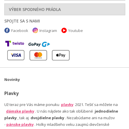
VÝBER SPODNÉHO PRÁDLA
SPOJTE SA S NAMI
Facebook
Instagram
Youtube
Novinky
Plavky
Už teraz pre Vás máme ponuku
plavky
2021. Tešiť sa môžete na
dámske plavky
. U nás nájdete ako tak obľúbené
jednodielne
plavky
, tak aj
dvojdielne plavky
. Nezabúdame ani na mužov
-
pánske plavky
. Holky mladšieho veku zaujmú dievčenské