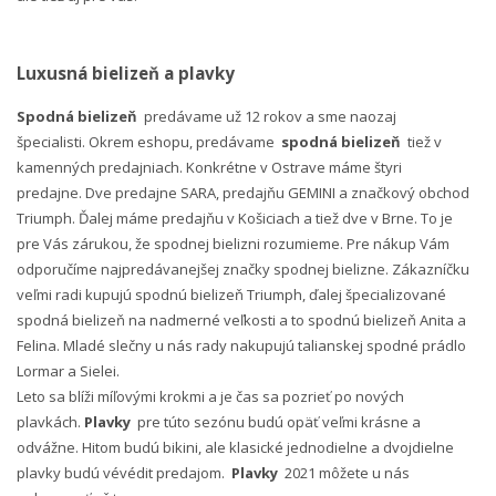
Luxusná bielizeň a plavky
Spodná bielizeň
predávame už 12 rokov a sme naozaj
špecialisti. Okrem eshopu, predávame
spodná bielizeň
tiež v
kamenných predajniach. Konkrétne v Ostrave máme štyri
predajne. Dve predajne SARA, predajňu GEMINI a značkový obchod
Triumph. Ďalej máme predajňu v Košiciach a tiež dve v Brne. To je
pre Vás zárukou, že spodnej bielizni rozumieme. Pre nákup Vám
odporučíme najpredávanejšej značky spodnej bielizne. Zákazníčku
veľmi radi kupujú spodnú bielizeň Triumph, ďalej špecializované
spodná bielizeň na nadmerné veľkosti a to spodnú bielizeň Anita a
Felina. Mladé slečny u nás rady nakupujú talianskej spodné prádlo
Lormar a Sielei.
Leto sa blíži míľovými krokmi a je čas sa pozrieť po nových
plavkách.
Plavky
pre túto sezónu budú opäť veľmi krásne a
odvážne. Hitom budú bikini, ale klasické jednodielne a dvojdielne
plavky budú vévédit predajom.
Plavky
2021 môžete u nás