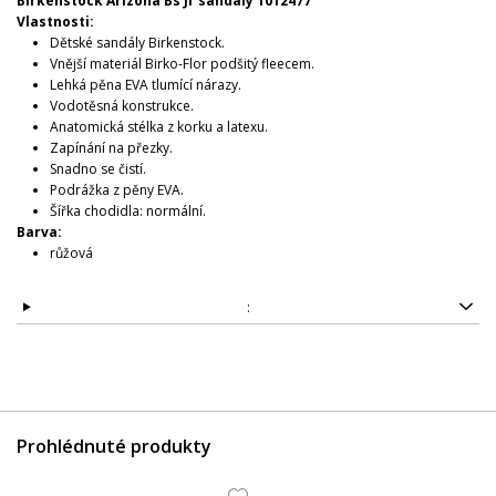
Birkenstock Arizona Bs Jr sandály 1012477
Vlastnosti:
Dětské sandály Birkenstock.
Vnější materiál Birko-Flor podšitý fleecem.
Lehká pěna EVA tlumící nárazy.
Vodotěsná konstrukce.
Anatomická stélka z korku a latexu.
Zapínání na přezky.
Snadno se čistí.
Podrážka z pěny EVA.
Šířka chodidla: normální.
Barva:
růžová
:
Prohlédnuté produkty