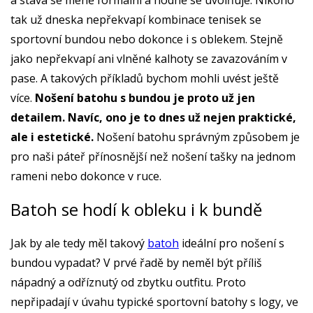
a stává se méně formální a hodně se uvolňuje. Nikoho
tak už dneska nepřekvapí kombinace tenisek se
sportovní bundou nebo dokonce i s oblekem. Stejně
jako nepřekvapí ani vlněné kalhoty se zavazováním v
pase. A takových příkladů bychom mohli uvést ještě
více.
Nošení batohu s bundou je proto už jen
detailem. Navíc, ono je to dnes už nejen praktické,
ale i estetické.
Nošení batohu správným způsobem je
pro naši páteř přínosnější než nošení tašky na jednom
rameni nebo dokonce v ruce.
Batoh se hodí k obleku i k bundě
Jak by ale tedy měl takový
batoh
ideální pro nošení s
bundou vypadat? V prvé řadě by neměl být příliš
nápadný a odříznutý od zbytku outfitu. Proto
nepřipadají v úvahu typické sportovní batohy s logy, ve