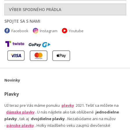
VÝBER SPODNÉHO PRÁDLA
SPOJTE SA S NAMI
Facebook
Instagram
Youtube
Novinky
Plavky
Už teraz pre Vás máme ponuku
plavky
2021. Tešiť sa môžete na
dámske plavky
. U nás nájdete ako tak obľúbené
jednodielne
plavky
, tak aj
dvojdielne plavky
. Nezabúdame ani na mužov
-
pánske plavky
. Holky mladšieho veku zaujmú dievčenské