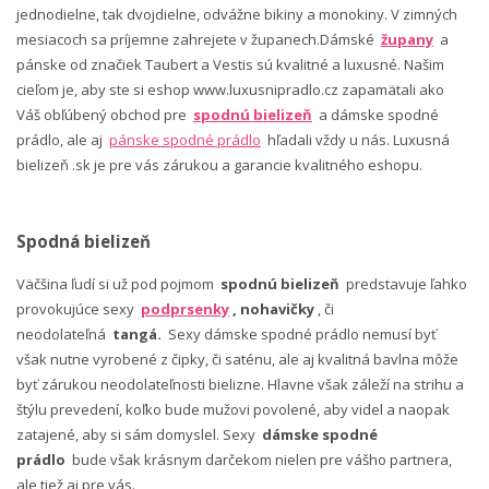
jednodielne, tak dvojdielne, odvážne bikiny a monokiny. V zimných
mesiacoch sa príjemne zahrejete v županech.Dámské
župany
a
pánske od značiek Taubert a Vestis sú kvalitné a luxusné. Našim
cieľom je, aby ste si eshop www.luxusnipradlo.cz zapamätali ako
Váš obľúbený obchod pre
spodnú bielizeň
a dámske spodné
prádlo, ale aj
pánske spodné prádlo
hľadali vždy u nás. Luxusná
bielizeň .sk je pre vás zárukou a garancie kvalitného eshopu.
Spodná bielizeň
Väčšina ľudí si už pod pojmom
spodnú bielizeň
predstavuje ľahko
provokujúce sexy
podprsenky
, nohavičky
, či
neodolateľná
tangá.
Sexy dámske spodné prádlo nemusí byť
však nutne vyrobené z čipky, či saténu, ale aj kvalitná bavlna môže
byť zárukou neodolateľnosti bielizne. Hlavne však záleží na strihu a
štýlu prevedení, koľko bude mužovi povolené, aby videl a naopak
zatajené, aby si sám domyslel. Sexy
dámske spodné
prádlo
bude však krásnym darčekom nielen pre vášho partnera,
ale tiež aj pre vás.