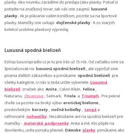
plavky. Ako novinku zaradíme do predaja Litex plavky. Pokiaľ si
potrpíte na značkový tovar, tak vás iste zaujmú
luxusné
plavky
. Ak je plávanie vašim koníčkom, pozrite sa na športové
plavky. Mamičky iste uvítajú
dojčenské plavky
. A zo starých
kolekcií urobíme plavkový výpredaj.
Luxusná spodná bielizeň
Eshop luxusnipradlo.cz je tu pre Vás už 15 rok. Od začiatku sme sa
špecializovali na
luxusnú spodnú bielizeň
, ale vypočuli sme
priania ďalších zákazníkov a ponúkame
spodnú bielizeň
pre
všetky kategórie. U nás si teda určite vyberiete.
Luxusná
bielizeň
značiek ako
Anita
, Calvin Klein,
Felina
,
Naturana,
Obsessive
, Selmark,
Triola
a
Triumph
. Pre pekné
chvíle sa pozrite na široký výber
erotickej bielizne
,
predovšetkým
korzety
,
nočné košieľky
,
tangá
a
rafinované
nohavičky
. Nezabúdame ani na spodnú bielizeň pre
mamičky -
materské podprsenky
Anita a iné. Kto pôjde na
dovolenku, uvíta ponuku plaviek.
Dámske
plavky
ponúkame ako