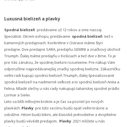
Luxusná bielizeň a plavky
Spodná bielizeň
predávame už 12 rokov a sme naozaj
špecialisti. Okrem eshopu, predávame
spodná bielizeň
tiež v
kamenných predajniach. Konkrétne v Ostrave máme štyri
predajne. Dve predajne SARA, predajňu GEMINI a značkový obchod
Triumph. Ďalej máme predajňu v Košiciach a tiež dve v Brne. To je
pre Vás zárukou, že spodnej bielizni rozumieme. Pre nákup Vám
odporučíme najpredávanejšej značky spodnej bielizne. Zákazníčku
veľmi radi kupujú spodnú bielizeň Triumph, ďalej špecializované
spodná bielizeň na nadmerné veľkosti a to spodnú bielizeň Anita a
Felina. Mladé slečny u nás rady nakupujú talianskej spodné prádlo
Lormar a Sielei.
Leto sa blíži míľovými krokmi a je čas sa pozrieť po nových
plavkách.
Plavky
pre túto sezónu budú opäť veľmi krásne a
odvážne. Hitom budú bikini, ale klasické jednodielne a dvojdielne
plavky budú vévédit predajom.
Plavky
2021 môžete u nás