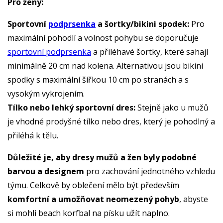
Pro ženy:
Sportovní
podprsenka
a šortky/bikini spodek:
Pro
maximální pohodlí a volnost pohybu se doporučuje
sportovní podprsenka
a přiléhavé šortky, které sahají
minimálně 20 cm nad kolena. Alternativou jsou bikini
spodky s maximální šířkou 10 cm po stranách a s
vysokým vykrojením.
Tílko nebo lehký sportovní dres:
Stejně jako u mužů
je vhodné prodyšné tílko nebo dres, který je pohodlný a
přiléhá k tělu.
Důležité je, aby dresy mužů a žen byly podobné
barvou a designem
pro zachování jednotného vzhledu
týmu. Celkově by oblečení mělo být především
komfortní a umožňovat neomezený pohyb
, abyste
si mohli beach korfbal na písku užít naplno.