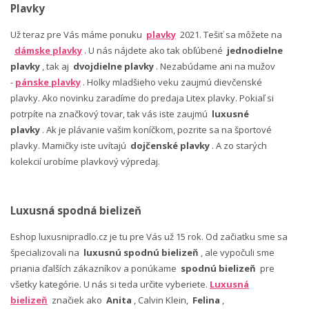
Plavky
Už teraz pre Vás máme ponuku
plavky
2021. Tešiť sa môžete na
dámske plavky
. U nás nájdete ako tak obľúbené
jednodielne
plavky
, tak aj
dvojdielne plavky
. Nezabúdame ani na mužov
-
pánske plavky
. Holky mladšieho veku zaujmú dievčenské
plavky. Ako novinku zaradíme do predaja Litex plavky. Pokiaľ si
potrpíte na značkový tovar, tak vás iste zaujmú
luxusné
plavky
. Ak je plávanie vašim koníčkom, pozrite sa na športové
plavky. Mamičky iste uvítajú
dojčenské plavky
. A zo starých
kolekcií urobíme plavkový výpredaj.
Luxusná spodná bielizeň
Eshop luxusnipradlo.cz je tu pre Vás už 15 rok. Od začiatku sme sa
špecializovali na
luxusnú spodnú bielizeň
, ale vypočuli sme
priania ďalších zákazníkov a ponúkame
spodnú bielizeň
pre
všetky kategórie. U nás si teda určite vyberiete.
Luxusná
bielizeň
značiek ako
Anita
, Calvin Klein,
Felina
,