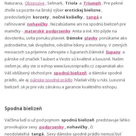
Naturana,
Obsessive
, Selmark,
Triola
a
Triumph
. Pre pekné
chvíle sa pozrite na široký výber
erotickej bielizne
,
predovšetkým
korzety
,
nočné košieľky
,
tangá
a
rafinované
nohavičky
. Nezabúdame ani na spodnú bielizeň pre
mamičky -
materské podprsenky
Anita a iné. Kto pôjde na
dovolenku, uvíta ponuku plaviek.
Dámske
plavky
ponúkame ako
jednodielne, tak dvojdielne, odvážne bikiny a monokiny. V zimných
mesiacoch sa príjemne zahrejete v županech.Dámské
župany
a
pánske od značiek Taubert a Vestis sú kvalitné a luxusné. Našim
cieľom je, aby ste si eshop www.luxusnipradlo.cz zapamätali ako
Váš obľúbený obchod pre
spodnú bielizeň
a dámske spodné
prádlo, ale aj
pánske spodné prádlo
hľadali vždy u nás. Luxusná
bielizeň .sk je pre vás zárukou a garancie kvalitného eshopu.
Spodná bielizeň
Väčšina ľudí si už pod pojmom
spodnú bielizeň
predstavuje ľahko
provokujúce sexy
podprsenky
, nohavičky
, či
neodolateľná
tangá.
Sexy dámske spodné prádlo nemusí byť