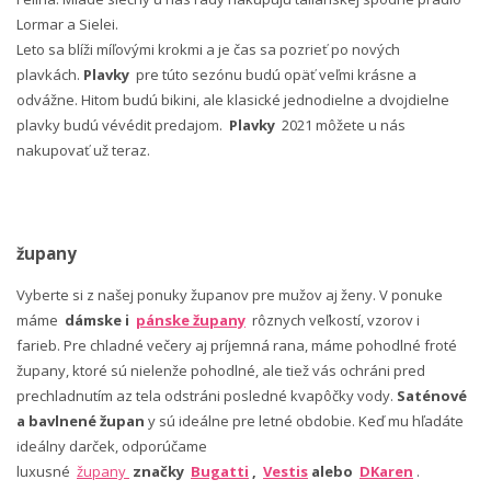
Lormar a Sielei.
Leto sa blíži míľovými krokmi a je čas sa pozrieť po nových
plavkách.
Plavky
pre túto sezónu budú opäť veľmi krásne a
odvážne. Hitom budú bikini, ale klasické jednodielne a dvojdielne
plavky budú vévédit predajom.
Plavky
2021 môžete u nás
nakupovať už teraz.
župany
Vyberte si z našej ponuky županov pre mužov aj ženy. V ponuke
máme
dámske i
pánske župany
rôznych veľkostí, vzorov i
farieb. Pre chladné večery aj príjemná rana, máme pohodlné froté
župany, ktoré sú nielenže pohodlné, ale tiež vás ochráni pred
prechladnutím az tela odstráni posledné kvapôčky vody.
Saténové
a bavlnené župan
y sú ideálne pre letné obdobie. Keď mu hľadáte
ideálny darček, odporúčame
luxusné
župany
značky
Bugatti
,
Vestis
alebo
DKaren
.