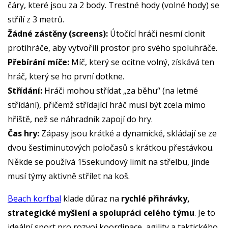
čáry, které jsou za 2 body. Trestné hody (volné hody) se
střílí z 3 metrů.
Žádné zástěny (screens):
Útočící hráči nesmí clonit
protihráče, aby vytvořili prostor pro svého spoluhráče.
Přebírání míče:
Míč, který se ocitne volný, získává ten
hráč, který se ho první dotkne.
Střídání:
Hráči mohou střídat „za běhu“ (na letmé
střídání), přičemž střídající hráč musí být zcela mimo
hřiště, než se náhradník zapojí do hry.
Čas hry:
Zápasy jsou krátké a dynamické, skládají se ze
dvou šestiminutových poločasů s krátkou přestávkou.
Někde se používá 15sekundový limit na střelbu, jinde
musí týmy aktivně střílet na koš.
Beach korfbal
klade důraz na
rychlé přihrávky,
strategické myšlení a spolupráci celého týmu
. Je to
ideální sport pro rozvoj koordinace, agility a taktického