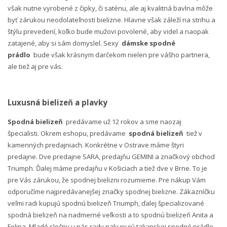
však nutne vyrobené z čipky, či saténu, ale aj kvalitná bavlna môže
byť zárukou neodolateľnosti bielizne. Hlavne však záleží na strihu a
štýlu prevedení, koľko bude mužovi povolené, aby videl a naopak
zatajené, aby si sám domyslel. Sexy
dámske spodné
prádlo
bude však krásnym darčekom nielen pre vášho partnera,
ale tiež aj pre vás.
Luxusná bielizeň a plavky
Spodná bielizeň
predávame už 12 rokov a sme naozaj
špecialisti. Okrem eshopu, predávame
spodná bielizeň
tiež v
kamenných predajniach. Konkrétne v Ostrave máme štyri
predajne. Dve predajne SARA, predajňu GEMINI a značkový obchod
Triumph. Ďalej máme predajňu v Košiciach a tiež dve v Brne. To je
pre Vás zárukou, že spodnej bielizni rozumieme. Pre nákup Vám
odporučíme najpredávanejšej značky spodnej bielizne. Zákazníčku
veľmi radi kupujú spodnú bielizeň Triumph, ďalej špecializované
spodná bielizeň na nadmerné veľkosti a to spodnú bielizeň Anita a
Felina. Mladé slečny u nás rady nakupujú talianskej spodné prádlo