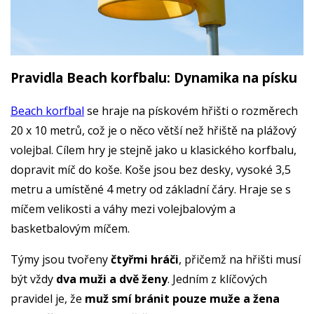
Pravidla Beach korfbalu: Dynamika na písku
Beach korfbal
se hraje na pískovém hřišti o rozměrech
20 x 10 metrů, což je o něco větší než hřiště na plážový
volejbal. Cílem hry je stejně jako u klasického korfbalu,
dopravit míč do koše. Koše jsou bez desky, vysoké 3,5
metru a umístěné 4 metry od základní čáry. Hraje se s
míčem velikosti a váhy mezi volejbalovým a
basketbalovým míčem.
Týmy jsou tvořeny
čtyřmi hráči
, přičemž na hřišti musí
být vždy
dva muži a dvě ženy
. Jedním z klíčových
pravidel je, že
muž smí bránit pouze muže a žena