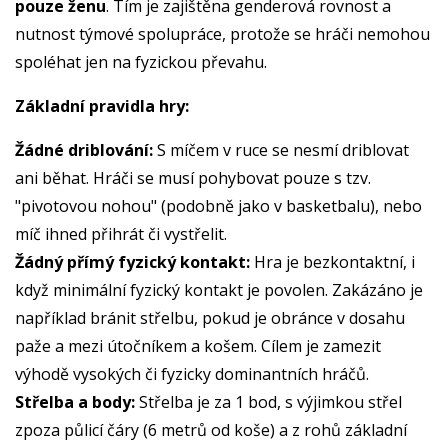
pouze ženu
. Tím je zajištěna genderová rovnost a
nutnost týmové spolupráce, protože se hráči nemohou
spoléhat jen na fyzickou převahu.
Základní pravidla hry:
Žádné driblování:
S míčem v ruce se nesmí driblovat
ani běhat. Hráči se musí pohybovat pouze s tzv.
"pivotovou nohou" (podobně jako v basketbalu), nebo
míč ihned přihrát či vystřelit.
Žádný přímý fyzický kontakt:
Hra je bezkontaktní, i
když minimální fyzický kontakt je povolen. Zakázáno je
například bránit střelbu, pokud je obránce v dosahu
paže a mezi útočníkem a košem. Cílem je zamezit
výhodě vysokých či fyzicky dominantních hráčů.
Střelba a body:
Střelba je za 1 bod, s výjimkou střel
zpoza půlicí čáry (6 metrů od koše) a z rohů základní