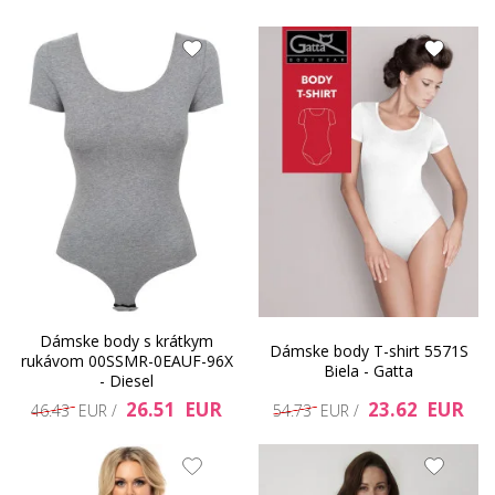
Dámske body s krátkym
Dámske body T-shirt 5571S
rukávom 00SSMR-0EAUF-96X
Biela - Gatta
- Diesel
26.51 EUR
23.62 EUR
46.43 EUR /
54.73 EUR /