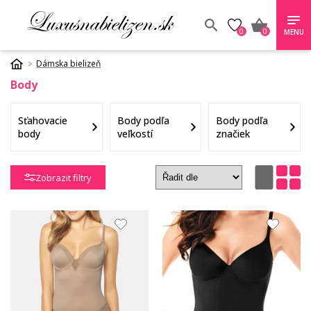
0
0
MENU
Dámska bielizeň
Body
Sťahovacie
Body podľa
Body podľa
body
veľkostí
značiek
Zobrazit filtry