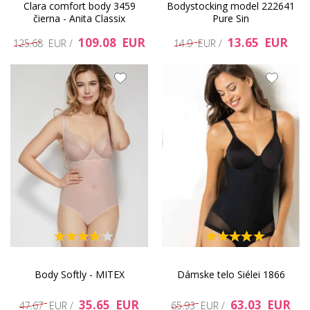
Clara comfort body 3459
Bodystocking model 222641
čierna - Anita Classix
Pure Sin
109.08 EUR
13.65 EUR
125.68 EUR /
14.9 EUR /
Body Softly - MITEX
Dámske telo Siélei 1866
35.65 EUR
63.03 EUR
47.67 EUR /
65.93 EUR /