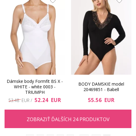
Dámske body Formfit BS X -
BODY DAMSKIE model
WHITE - white 0003 -
20469851 - Babell
TRIUMPH
52.24 EUR
55.56 EUR
53.48 EUR /
ZOBRAZIŤ ĎALŠÍCH 24 PRODUKTOV