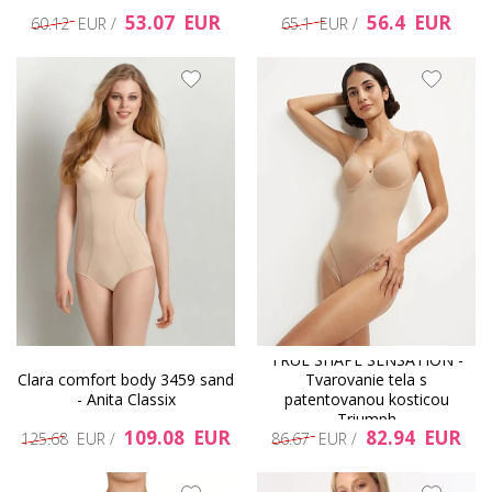
53.07 EUR
56.4 EUR
60.12 EUR /
65.1 EUR /
TRUE SHAPE SENSATION -
Clara comfort body 3459 sand
Tvarovanie tela s
- Anita Classix
patentovanou kosticou
Triumph
109.08 EUR
82.94 EUR
125.68 EUR /
86.67 EUR /