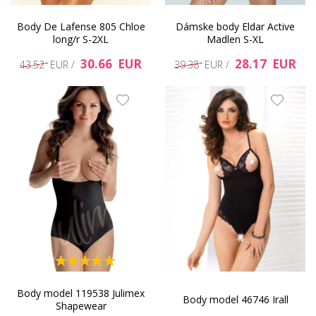
Body De Lafense 805 Chloe
Dámske body Eldar Active
long/r S-2XL
Madlen S-XL
30.66 EUR
28.17 EUR
43.52 EUR /
39.38 EUR /
Body model 119538 Julimex
Body model 46746 Irall
Shapewear