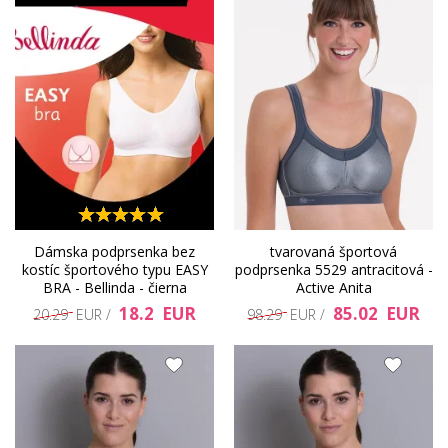
Dámska podprsenka bez
tvarovaná športová
kostíc športového typu EASY
podprsenka 5529 antracitová -
BRA - Bellinda - čierna
Active Anita
18.2 EUR
85.02 EUR
20.29 EUR /
98.29 EUR /