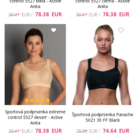
control 5527 biela - Active
control 5527 čierna - Active
Anita
Anita
78.38 EUR
78.38 EUR
90.41 EUR /
90.41 EUR /
športová podprsenka extreme
Športová podprsenka Panache
control 5527 desert - Active
5021 30 FF Black
Anita
78.38 EUR
74.64 EUR
90.41 EUR /
78.38 EUR /