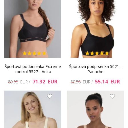
Športová podprsenka Extreme
Športová podprsenka 5021 -
control 5527 - Anita
Panache
71.32 EUR
55.14 EUR
89.58 EUR /
89.58 EUR /