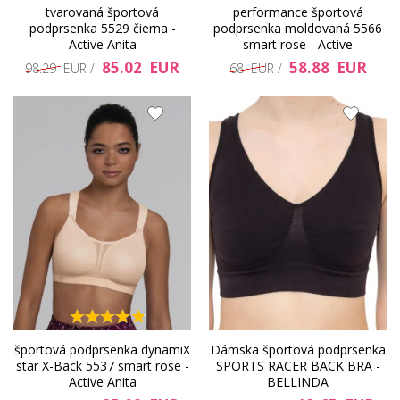
tvarovaná športová
performance športová
podprsenka 5529 čierna -
podprsenka moldovaná 5566
Active Anita
smart rose - Active
85.02 EUR
58.88 EUR
98.29 EUR /
68 EUR /
športová podprsenka dynamiX
Dámska športová podprsenka
star X-Back 5537 smart rose -
SPORTS RACER BACK BRA -
Active Anita
BELLINDA