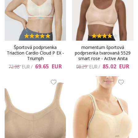
Športová podprsenka
momentum športová
Triaction Cardio Cloud P EX -
podprsenka tvarovaná 5529
Triumph
smart rose - Active Anita
69.65 EUR
85.02 EUR
72.98 EUR /
98.29 EUR /