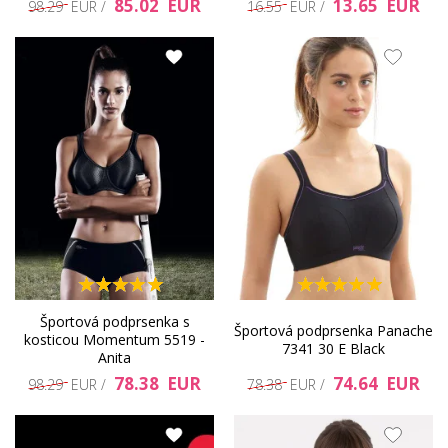
85.02 EUR
13.65 EUR
98.29 EUR /
16.55 EUR /
Športová podprsenka s
Športová podprsenka Panache
kosticou Momentum 5519 -
7341 30 E Black
Anita
78.38 EUR
74.64 EUR
98.29 EUR /
78.38 EUR /