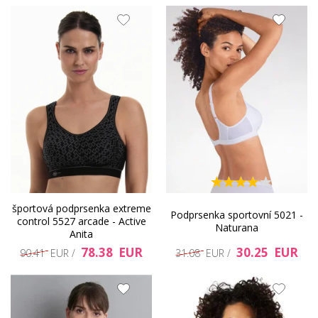
športová podprsenka extreme
Podprsenka sportovní 5021 -
control 5527 arcade - Active
Naturana
Anita
78.38 EUR
30.25 EUR
90.41 EUR /
31.08 EUR /