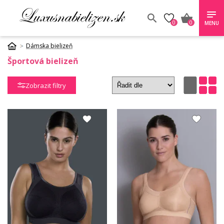
0
0
MENU
Dámska bielizeň
Športová bielizeň
Zobrazit filtry