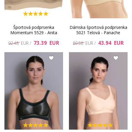
Športová podprsenka
Dámska športová podprsenka
Momentum 5529 - Anita
5021 Telová - Panache
73.39 EUR
43.94 EUR
92.48 EUR /
89.58 EUR /