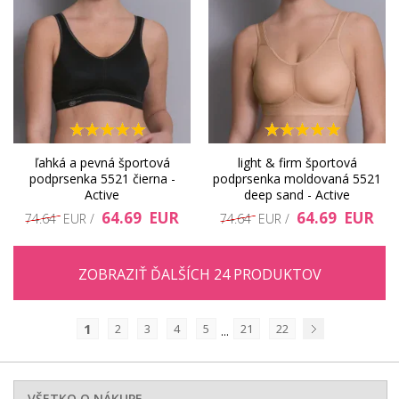
ľahká a pevná športová
light & firm športová
podprsenka 5521 čierna -
podprsenka moldovaná 5521
Active
deep sand - Active
64.69 EUR
64.69 EUR
74.64 EUR /
74.64 EUR /
ZOBRAZIŤ ĎALŠÍCH 24 PRODUKTOV
1
2
3
4
5
21
22
...
Nasledujúci
VŠETKO O NÁKUPE