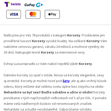
Našli jsme pro Vás 78 produktů v kategorii
Korzety
. Prodáváme jen
prověřené luxusní
Korzety
vysoké kvality. Na veškeré
Korzety
Vám
nabízíme cenovou garanci, záruku 24 měsíců a možnost výměny do
30 dnů. Nakupujte levné
Korzety
za internetové ceny.
Eshop Luxusnipradlo.cz Vám nabízí největší výběr
Korzety
.
Dámske korzety sú opäť v móde. Nosia sa korzety elegantné, sexy
aj erotické. Korzety je možné nosiť pod
šaty
, ale aj ako vrchný kúsok
odevu, ktorý môžete dať celému svetu úplne bez ostychu na obdiv.
Nehanbite sa byť sexi! Buďte odvážne a užite si obdiv!
Korzety
ponúkame v tých najrôznejších veľkostiach od S až po XXL. V ponuke
máme veľa nádherných kúskov od renomovaných značiek.
Nehanbite sa a buďte neodolateľné. Odporúčame výrobky