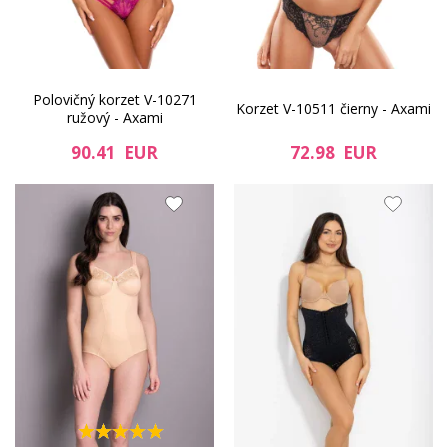
Polovičný korzet V-10271
Korzet V-10511 čierny - Axami
ružový - Axami
90.41 EUR
72.98 EUR