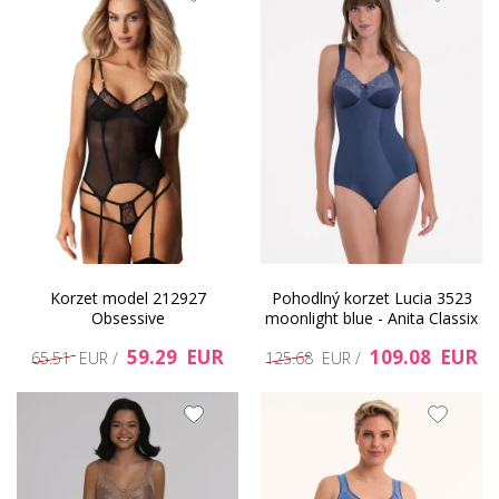
Korzet model 212927
Pohodlný korzet Lucia 3523
Obsessive
moonlight blue - Anita Classix
59.29 EUR
109.08 EUR
65.51 EUR /
125.68 EUR /