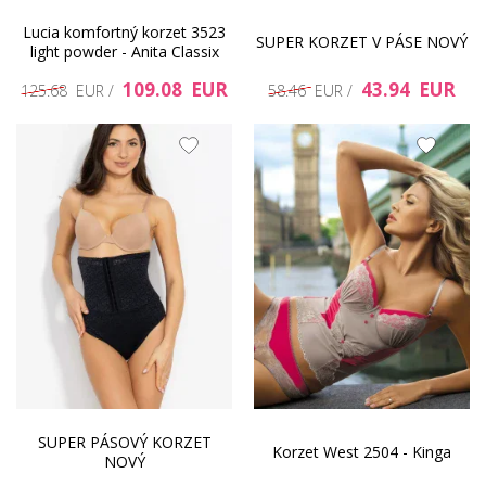
Lucia komfortný korzet 3523
SUPER KORZET V PÁSE NOVÝ
light powder - Anita Classix
109.08 EUR
43.94 EUR
125.68 EUR /
58.46 EUR /
SUPER PÁSOVÝ KORZET
Korzet West 2504 - Kinga
NOVÝ