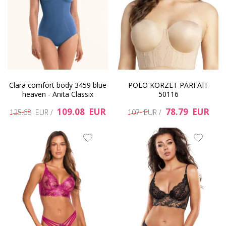
Clara comfort body 3459 blue
POLO KORZET PARFAIT
heaven - Anita Classix
50116
109.08 EUR
78.79 EUR
125.68 EUR /
107 EUR /