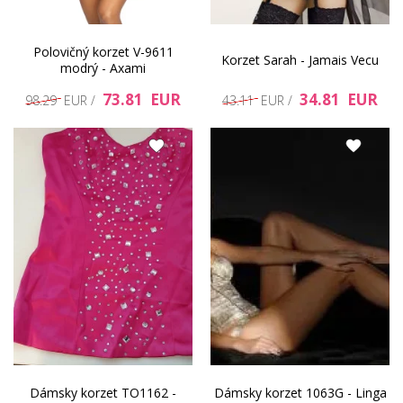
Polovičný korzet V-9611
Korzet Sarah - Jamais Vecu
modrý - Axami
73.81 EUR
34.81 EUR
98.29 EUR /
43.11 EUR /
Dámsky korzet TO1162 -
Dámsky korzet 1063G - Linga