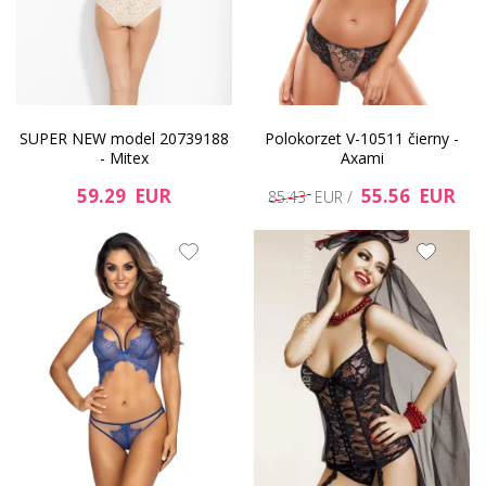
SUPER NEW model 20739188
Polokorzet V-10511 čierny -
- Mitex
Axami
59.29 EUR
55.56 EUR
85.43 EUR /