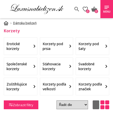
0
0
MENU
Dámska bielizeň
Korzety
Erotické
Korzety pod
Korzety pod
korzety
prsia
šaty
Společenské
Sťahovacia
Svadobné
korzety
korzety
korzety
Zoštíhľujúce
Korzety podľa
Korzety podľa
korzety
veľkostí
značiek
Zobrazit filtry