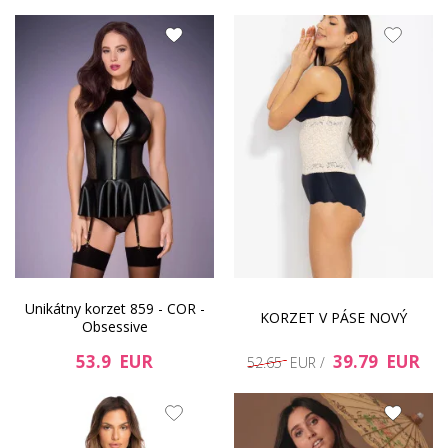
Unikátny korzet 859 - COR -
KORZET V PÁSE NOVÝ
Obsessive
53.9 EUR
39.79 EUR
52.65 EUR /