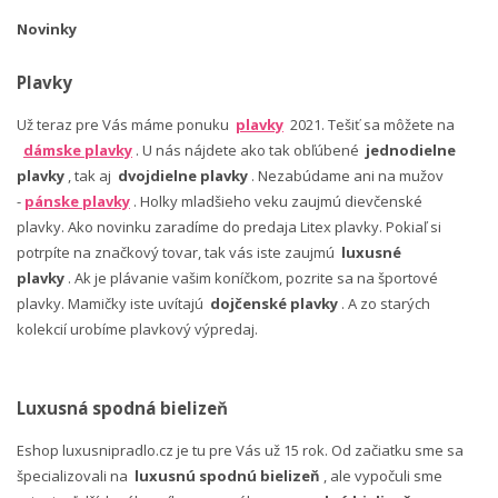
Novinky
Plavky
Už teraz pre Vás máme ponuku
plavky
2021. Tešiť sa môžete na
dámske plavky
. U nás nájdete ako tak obľúbené
jednodielne
plavky
, tak aj
dvojdielne plavky
. Nezabúdame ani na mužov
-
pánske plavky
. Holky mladšieho veku zaujmú dievčenské
plavky. Ako novinku zaradíme do predaja Litex plavky. Pokiaľ si
potrpíte na značkový tovar, tak vás iste zaujmú
luxusné
plavky
. Ak je plávanie vašim koníčkom, pozrite sa na športové
plavky. Mamičky iste uvítajú
dojčenské plavky
. A zo starých
kolekcií urobíme plavkový výpredaj.
Luxusná spodná bielizeň
Eshop luxusnipradlo.cz je tu pre Vás už 15 rok. Od začiatku sme sa
špecializovali na
luxusnú spodnú bielizeň
, ale vypočuli sme