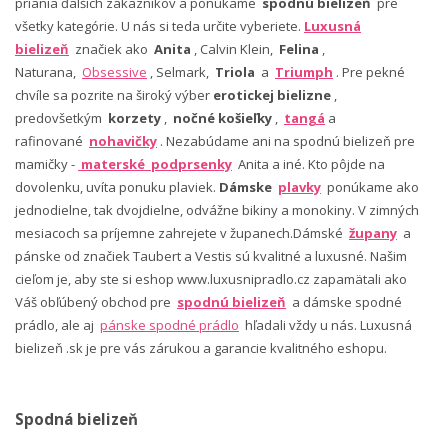
priania ďalších zákazníkov a ponúkame
spodnú bielizeň
pre
všetky kategórie. U nás si teda určite vyberiete.
Luxusná
bielizeň
značiek ako
Anita
, Calvin Klein,
Felina
,
Naturana,
Obsessive
, Selmark,
Triola
a
Triumph
. Pre pekné
chvíle sa pozrite na široký výber
erotickej bielizne
,
predovšetkým
korzety
,
nočné košieľky
,
tangá
a
rafinované
nohavičky
. Nezabúdame ani na spodnú bielizeň pre
mamičky -
materské podprsenky
Anita a iné. Kto pôjde na
dovolenku, uvíta ponuku plaviek.
Dámske
plavky
ponúkame ako
jednodielne, tak dvojdielne, odvážne bikiny a monokiny. V zimných
mesiacoch sa príjemne zahrejete v županech.Dámské
župany
a
pánske od značiek Taubert a Vestis sú kvalitné a luxusné. Našim
cieľom je, aby ste si eshop www.luxusnipradlo.cz zapamätali ako
Váš obľúbený obchod pre
spodnú bielizeň
a dámske spodné
prádlo, ale aj
pánske spodné prádlo
hľadali vždy u nás. Luxusná
bielizeň .sk je pre vás zárukou a garancie kvalitného eshopu.
Spodná bielizeň