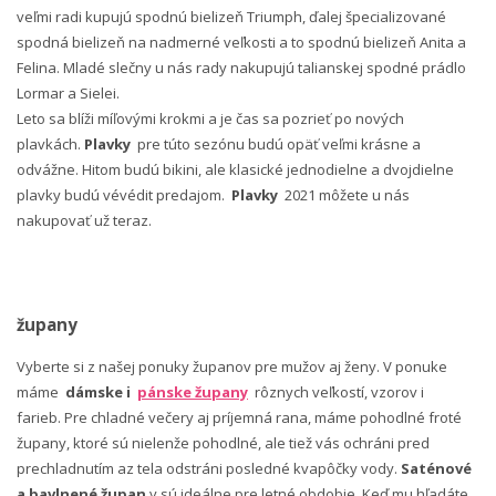
veľmi radi kupujú spodnú bielizeň Triumph, ďalej špecializované
spodná bielizeň na nadmerné veľkosti a to spodnú bielizeň Anita a
Felina. Mladé slečny u nás rady nakupujú talianskej spodné prádlo
Lormar a Sielei.
Leto sa blíži míľovými krokmi a je čas sa pozrieť po nových
plavkách.
Plavky
pre túto sezónu budú opäť veľmi krásne a
odvážne. Hitom budú bikini, ale klasické jednodielne a dvojdielne
plavky budú vévédit predajom.
Plavky
2021 môžete u nás
nakupovať už teraz.
župany
Vyberte si z našej ponuky županov pre mužov aj ženy. V ponuke
máme
dámske i
pánske župany
rôznych veľkostí, vzorov i
farieb. Pre chladné večery aj príjemná rana, máme pohodlné froté
župany, ktoré sú nielenže pohodlné, ale tiež vás ochráni pred
prechladnutím az tela odstráni posledné kvapôčky vody.
Saténové
a bavlnené župan
y sú ideálne pre letné obdobie. Keď mu hľadáte