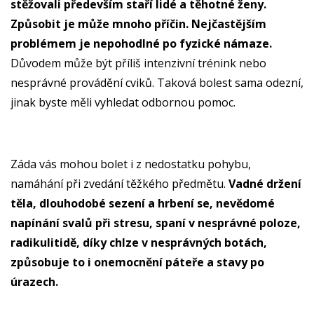
stěžovali především staří lidé a těhotné ženy.
Způsobit je může mnoho příčin. Nejčastějším
problémem je nepohodlné po fyzické námaze.
Důvodem může být příliš intenzivní trénink nebo
nesprávné provádění cviků. Taková bolest sama odezní,
jinak byste měli vyhledat odbornou pomoc.
Záda vás mohou bolet i z nedostatku pohybu,
namáhání při zvedání těžkého předmětu.
Vadné držení
těla, dlouhodobé sezení a hrbení se, nevědomé
napínání svalů při stresu, spaní v nesprávné poloze,
radikulitidě, díky chlze v nesprávných botách,
způsobuje to i onemocnění páteře a stavy po
úrazech.