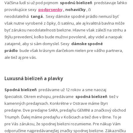
Väčšina ľudí si už pod pojmom
spodnú bielizeň
predstavuje ľahko
provokujúce sexy
podprsenky
, nohavičky
, či
neodolateľná
tangá.
Sexy dámske spodné prádlo nemusí byť
však nutne vyrobené z čipky, či saténu, ale aj kvalitná bavlna môže
byť zárukou neodolateľnosti bielizne. Hlavne však záleží na strihu a
štýlu prevedení, koľko bude mužovi povolené, aby videl a naopak
zatajené, aby si sám domyslel. Sexy
dámske spodné
prádlo
bude však krásnym darčekom nielen pre vášho partnera,
ale tiež aj pre vás.
Luxusná bielizeň a plavky
Spodná bielizeň
predávame už 12 rokov a sme naozaj
špecialisti. Okrem eshopu, predávame
spodná bielizeň
tiež v
kamenných predajniach. Konkrétne v Ostrave máme štyri
predajne. Dve predajne SARA, predajňu GEMINI a značkový obchod
Triumph. Ďalej máme predajňu v Košiciach a tiež dve v Brne. To je
pre Vás zárukou, že spodnej bielizni rozumieme. Pre nákup Vám
odporučíme najpredávanejšej značky spodnej bielizne. Zákazníčku