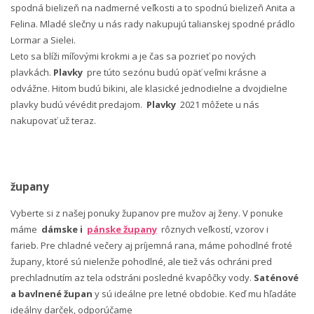
spodná bielizeň na nadmerné veľkosti a to spodnú bielizeň Anita a
Felina. Mladé slečny u nás rady nakupujú talianskej spodné prádlo
Lormar a Sielei.
Leto sa blíži míľovými krokmi a je čas sa pozrieť po nových
plavkách.
Plavky
pre túto sezónu budú opäť veľmi krásne a
odvážne. Hitom budú bikini, ale klasické jednodielne a dvojdielne
plavky budú vévédit predajom.
Plavky
2021 môžete u nás
nakupovať už teraz.
župany
Vyberte si z našej ponuky županov pre mužov aj ženy. V ponuke
máme
dámske i
pánske župany
rôznych veľkostí, vzorov i
farieb. Pre chladné večery aj príjemná rana, máme pohodlné froté
župany, ktoré sú nielenže pohodlné, ale tiež vás ochráni pred
prechladnutím az tela odstráni posledné kvapôčky vody.
Saténové
a bavlnené župan
y sú ideálne pre letné obdobie. Keď mu hľadáte
ideálny darček, odporúčame