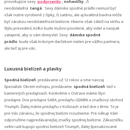
provokujúce sexy
podprsenky
, nohavičky
, či
neodolateľná
tangá.
Sexy dámske spodné prádlo nemusí byť
však nutne vyrobené z čipky, či saténu, ale aj kvalitná bavlna môže
byť zárukou neodolateľnosti bielizne. Hlavne však záleží na strihu a
štýlu prevedení, koľko bude mužovi povolené, aby videl a naopak
zatajené, aby si sám domyslel. Sexy
dámske spodné
prádlo
bude však krásnym darčekom nielen pre vášho partnera,
ale tiež aj pre vás.
Luxusná bielizeň a plavky
Spodná bielizeň
predávame už 12 rokov a sme naozaj
špecialisti. Okrem eshopu, predávame
spodná bielizeň
tiež v
kamenných predajniach. Konkrétne v Ostrave máme štyri
predajne. Dve predajne SARA, predajňu GEMINI a značkový obchod
Triumph. Ďalej máme predajňu v Košiciach a tiež dve v Brne. To je
pre Vás zárukou, že spodnej bielizni rozumieme. Pre nákup Vám
odporučíme najpredávanejšej značky spodnej bielizne. Zákazníčku
veľmi radi kupujú spodnú bielizeň Triumph, ďalej špecializované