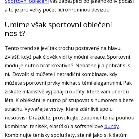
Sportovní oblečení
vás zabezpečí do jakéhokoliv počasí
a to je pro velký počet lidí ohromnou devizou.
Umíme však sportovní oblečení
nosit?
Tento trend se jeví tak trochu postavený na hlavu.
Zvlášť, když pak člověk vidí ty módní kreace. Sportovní
módu je nutno brát kreativně. Nebát se jí a pohrát si s
ní. Dovolit si můžete i netradiční kombinace, kdy
můžete sportovní prvky míchat s těmi elegantními. Pak
získáte mladistvě vypadající outfity, které vám uberou
léta. K oblékání je nutno přistupovat s humorem a beze
strachu. Vytvářejte vrstvy, které zdánlivě spolu
nesouvisí. Drážděte, provokujte, zapomeňte na pouhou
kombinaci tenisek, elasťáků a softshellové
bundy
.
Kombinujte tenisky spolu šaty, stejně jako si k šatům