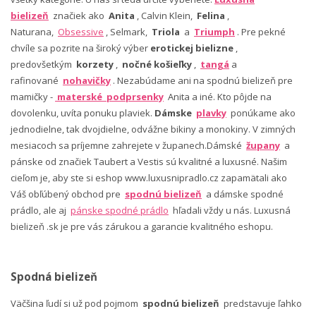
bielizeň
značiek ako
Anita
, Calvin Klein,
Felina
,
Naturana,
Obsessive
, Selmark,
Triola
a
Triumph
. Pre pekné
chvíle sa pozrite na široký výber
erotickej bielizne
,
predovšetkým
korzety
,
nočné košieľky
,
tangá
a
rafinované
nohavičky
. Nezabúdame ani na spodnú bielizeň pre
mamičky -
materské podprsenky
Anita a iné. Kto pôjde na
dovolenku, uvíta ponuku plaviek.
Dámske
plavky
ponúkame ako
jednodielne, tak dvojdielne, odvážne bikiny a monokiny. V zimných
mesiacoch sa príjemne zahrejete v županech.Dámské
župany
a
pánske od značiek Taubert a Vestis sú kvalitné a luxusné. Našim
cieľom je, aby ste si eshop www.luxusnipradlo.cz zapamätali ako
Váš obľúbený obchod pre
spodnú bielizeň
a dámske spodné
prádlo, ale aj
pánske spodné prádlo
hľadali vždy u nás. Luxusná
bielizeň .sk je pre vás zárukou a garancie kvalitného eshopu.
Spodná bielizeň
Väčšina ľudí si už pod pojmom
spodnú bielizeň
predstavuje ľahko