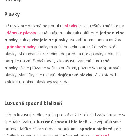
Plavky
Už teraz pre Vás máme ponuku
plavky
2021. Tešiť sa môžete na
dámske plavky
. U nás nájdete ako tak obľúbené
jednodielne
plavky
, tak aj
dvojdielne plavky
. Nezabúdame ani na mužov
-
pánske plavky
. Holky mladšieho veku zaujmú dievčenské
plavky. Ako novinku zaradíme do predaja Litex plavky. Pokiaľ si
potrpíte na značkový tovar, tak vás iste zaujmú
luxusné
plavky
. Ak je plávanie vašim koníčkom, pozrite sa na športové
plavky. Mamičky iste uvítajú
dojčenské plavky
. A zo starých
kolekcií urobíme plavkový výpredaj.
Luxusná spodná bielizeň
Eshop luxusnipradlo.cz je tu pre Vás už 15 rok. Od začiatku sme sa
špecializovali na
luxusnú spodnú bielizeň
, ale vypočuli sme
priania ďalších zákazníkov a ponúkame
spodnú bielizeň
pre
všetky kategórie. U nás si teda určite vyberiete.
Luxusná