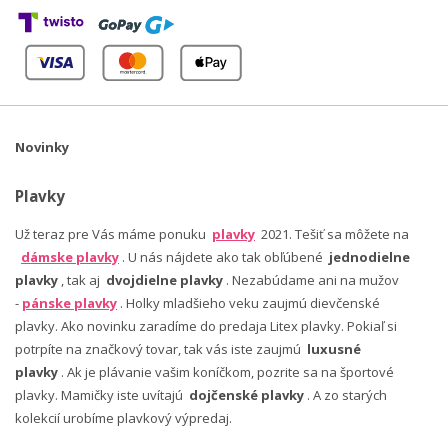
Novinky
Plavky
Už teraz pre Vás máme ponuku
plavky
2021. Tešiť sa môžete na
dámske plavky
. U nás nájdete ako tak obľúbené
jednodielne
plavky
, tak aj
dvojdielne plavky
. Nezabúdame ani na mužov
-
pánske plavky
. Holky mladšieho veku zaujmú dievčenské
plavky. Ako novinku zaradíme do predaja Litex plavky. Pokiaľ si
potrpíte na značkový tovar, tak vás iste zaujmú
luxusné
plavky
. Ak je plávanie vašim koníčkom, pozrite sa na športové
plavky. Mamičky iste uvítajú
dojčenské plavky
. A zo starých
kolekcií urobíme plavkový výpredaj.