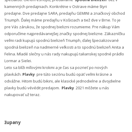
kamenných predajniach. Konkrétne v Ostrave máme štyri
predajne. Dve predajne SARA, predajňu GEMINI a značkový obchod
Triumph. Ďalej máme predajňu v Košiciach a tiež dve v Brne. To je
pre Vás zárukou, že spodnej bielizni rozumieme. Pre nákup Vám
odporučíme najpredávanejšej značky spodnej bielizne. Zákazníčku
veľmi radi kupujú spodnú bielizeň Triumph, ďalej špecializované
spodná bielizeň na nadmerné veľkosti a to spodnú bielizeň Anita a
Felina. Mladé slečny u nás rady nakupujú talianskej spodné prádlo
Lormar a Sielei.
Leto sa blíži míľovými krokmi a je čas sa pozrieť po nových
plavkách.
Plavky
pre túto sezónu budú opäť veľmi krásne a
odvážne. Hitom budú bikini, ale klasické jednodielne a dvojdielne
plavky budú vévédit predajom.
Plavky
2021 môžete u nás
nakupovať už teraz.
župany