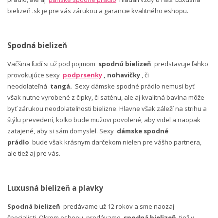
bielizeň .sk je pre vás zárukou a garancie kvalitného eshopu.
Spodná bielizeň
Väčšina ľudí si už pod pojmom
spodnú bielizeň
predstavuje ľahko
provokujúce sexy
podprsenky
, nohavičky
, či
neodolateľná
tangá.
Sexy dámske spodné prádlo nemusí byť
však nutne vyrobené z čipky, či saténu, ale aj kvalitná bavlna môže
byť zárukou neodolateľnosti bielizne. Hlavne však záleží na strihu a
štýlu prevedení, koľko bude mužovi povolené, aby videl a naopak
zatajené, aby si sám domyslel. Sexy
dámske spodné
prádlo
bude však krásnym darčekom nielen pre vášho partnera,
ale tiež aj pre vás.
Luxusná bielizeň a plavky
Spodná bielizeň
predávame už 12 rokov a sme naozaj
špecialisti. Okrem eshopu, predávame
spodná bielizeň
tiež v