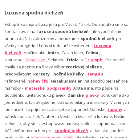
Luxusná spodná bielizeň
Eshop luxusnipradlo.cz je tu pre Vás už 15 rok. Od začiatku sme sa
špecializovali na
luxusnú spodnú bielizeň
, ale vypočuli sme
priania ďalších zákazníkov a ponúkame
spodnú bielizeň
pre
všetky kategórie. U nás si teda určite vyberiete.
Luxusná
bielizeň
značiek ako
Anita
, Calvin Klein,
Felina
,
Naturana,
Obsessive
, Selmark,
Triola
a
Triumph
. Pre pekné
chvíle sa pozrite na široký výber
erotickej bielizne
,
predovšetkým
korzety
,
nočné košieľky
,
tangá
a
rafinované
nohavičky
. Nezabúdame ani na spodnú bielizeň pre
mamičky -
materské podprsenky
Anita a iné. Kto pôjde na
dovolenku, uvíta ponuku plaviek.
Dámske
plavky
ponúkame ako
jednodielne, tak dvojdielne, odvážne bikiny a monokiny. V zimných
mesiacoch sa príjemne zahrejete v županech.Dámské
župany
a
pánske od značiek Taubert a Vestis sú kvalitné a luxusné. Našim
cieľom je, aby ste si eshop www.luxusnipradlo.cz zapamätali ako
Váš obľúbený obchod pre
spodnú bielizeň
a dámske spodné
prádlo, ale aj
pánske spodné prádlo
hľadali vždy u nás. Luxusná