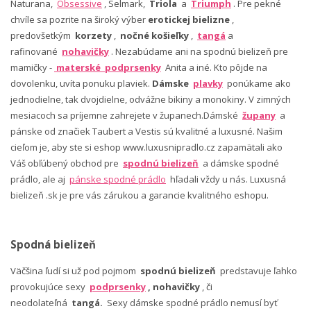
Naturana,
Obsessive
, Selmark,
Triola
a
Triumph
. Pre pekné
chvíle sa pozrite na široký výber
erotickej bielizne
,
predovšetkým
korzety
,
nočné košieľky
,
tangá
a
rafinované
nohavičky
. Nezabúdame ani na spodnú bielizeň pre
mamičky -
materské podprsenky
Anita a iné. Kto pôjde na
dovolenku, uvíta ponuku plaviek.
Dámske
plavky
ponúkame ako
jednodielne, tak dvojdielne, odvážne bikiny a monokiny. V zimných
mesiacoch sa príjemne zahrejete v županech.Dámské
župany
a
pánske od značiek Taubert a Vestis sú kvalitné a luxusné. Našim
cieľom je, aby ste si eshop www.luxusnipradlo.cz zapamätali ako
Váš obľúbený obchod pre
spodnú bielizeň
a dámske spodné
prádlo, ale aj
pánske spodné prádlo
hľadali vždy u nás. Luxusná
bielizeň .sk je pre vás zárukou a garancie kvalitného eshopu.
Spodná bielizeň
Väčšina ľudí si už pod pojmom
spodnú bielizeň
predstavuje ľahko
provokujúce sexy
podprsenky
, nohavičky
, či
neodolateľná
tangá.
Sexy dámske spodné prádlo nemusí byť