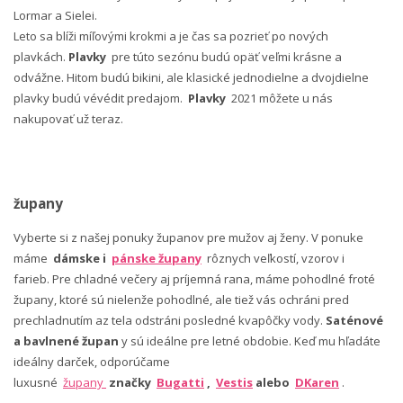
Lormar a Sielei.
Leto sa blíži míľovými krokmi a je čas sa pozrieť po nových
plavkách.
Plavky
pre túto sezónu budú opäť veľmi krásne a
odvážne. Hitom budú bikini, ale klasické jednodielne a dvojdielne
plavky budú vévédit predajom.
Plavky
2021 môžete u nás
nakupovať už teraz.
župany
Vyberte si z našej ponuky županov pre mužov aj ženy. V ponuke
máme
dámske i
pánske župany
rôznych veľkostí, vzorov i
farieb. Pre chladné večery aj príjemná rana, máme pohodlné froté
župany, ktoré sú nielenže pohodlné, ale tiež vás ochráni pred
prechladnutím az tela odstráni posledné kvapôčky vody.
Saténové
a bavlnené župan
y sú ideálne pre letné obdobie. Keď mu hľadáte
ideálny darček, odporúčame
luxusné
župany
značky
Bugatti
,
Vestis
alebo
DKaren
.