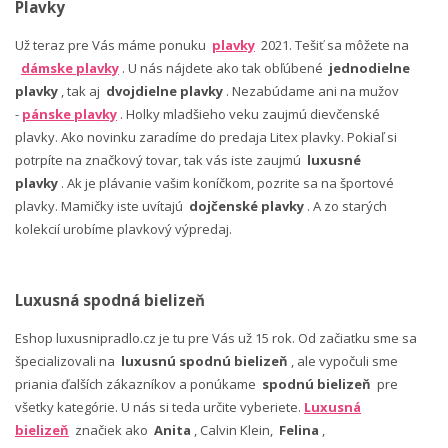
Plavky
Už teraz pre Vás máme ponuku
plavky
2021. Tešiť sa môžete na
dámske plavky
. U nás nájdete ako tak obľúbené
jednodielne
plavky
, tak aj
dvojdielne plavky
. Nezabúdame ani na mužov
-
pánske plavky
. Holky mladšieho veku zaujmú dievčenské
plavky. Ako novinku zaradíme do predaja Litex plavky. Pokiaľ si
potrpíte na značkový tovar, tak vás iste zaujmú
luxusné
plavky
. Ak je plávanie vašim koníčkom, pozrite sa na športové
plavky. Mamičky iste uvítajú
dojčenské plavky
. A zo starých
kolekcií urobíme plavkový výpredaj.
Luxusná spodná bielizeň
Eshop luxusnipradlo.cz je tu pre Vás už 15 rok. Od začiatku sme sa
špecializovali na
luxusnú spodnú bielizeň
, ale vypočuli sme
priania ďalších zákazníkov a ponúkame
spodnú bielizeň
pre
všetky kategórie. U nás si teda určite vyberiete.
Luxusná
bielizeň
značiek ako
Anita
, Calvin Klein,
Felina
,