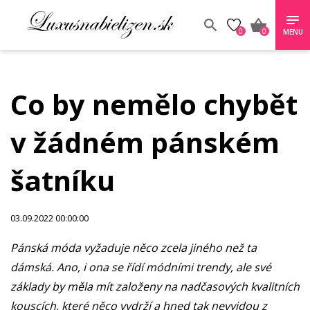
0
0
MENU
Co by nemělo chybět
v žádném pánském
šatníku
03.09.2022 00:00:00
Pánská móda vyžaduje něco zcela jiného než ta
dámská. Ano, i ona se řídí módními trendy, ale své
základy by měla mít založeny na nadčasových kvalitních
kouscích, které něco vydrží a hned tak nevyjdou z