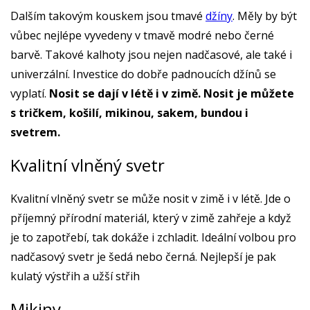
Dalším takovým kouskem jsou tmavé
džíny
. Měly by být
vůbec nejlépe vyvedeny v tmavě modré nebo černé
barvě. Takové kalhoty jsou nejen nadčasové, ale také i
univerzální. Investice do dobře padnoucích džínů se
vyplatí.
Nosit se dají v létě i v zimě. Nosit je můžete
s tričkem, košilí, mikinou, sakem, bundou i
svetrem.
Kvalitní vlněný svetr
Kvalitní vlněný svetr se může nosit v zimě i v létě. Jde o
příjemný přírodní materiál, který v zimě zahřeje a když
je to zapotřebí, tak dokáže i zchladit. Ideální volbou pro
nadčasový svetr je šedá nebo černá. Nejlepší je pak
kulatý výstřih a užší střih
Mikiny