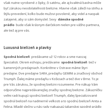
však nutne vyrobené z čipky, či saténu, ale aj kvalitná bavlna môže
byť zárukou neodolateľnosti bielizne. Hlavne však záleží na strihu a
štýlu prevedení, koľko bude mužovi povolené, aby videl a naopak
zatajené, aby si sám domyslel. Sexy
dámske spodné
prádlo
bude však krásnym darčekom nielen pre vášho partnera,
ale tiež aj pre vás.
Luxusná bielizeň a plavky
Spodná bielizeň
predávame už 12 rokov a sme naozaj
špecialisti. Okrem eshopu, predávame
spodná bielizeň
tiež v
kamenných predajniach. Konkrétne v Ostrave máme štyri
predajne. Dve predajne SARA, predajňu GEMINI a značkový obchod
Triumph. Ďalej máme predajňu v Košiciach a tiež dve v Brne. To je
pre Vás zárukou, že spodnej bielizni rozumieme. Pre nákup Vám
odporučíme najpredávanejšej značky spodnej bielizne. Zákazníčku
veľmi radi kupujú spodnú bielizeň Triumph, ďalej špecializované
spodná bielizeň na nadmerné veľkosti a to spodnú bielizeň Anita a
Felina. Mladé slečny u nás rady nakupujú talianskej spodné prádlo