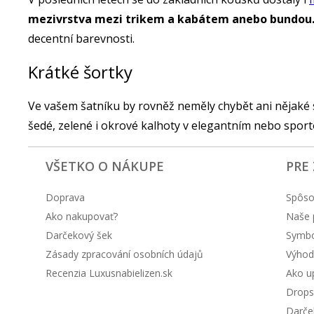
mezivrstva mezi trikem a kabátem anebo bundou
decentní barevnosti.
Krátké šortky
Ve vašem šatníku by rovněž neměly chybět ani nějaké s
šedé, zelené i okrové kalhoty v elegantním nebo sport
VŠETKO O NÁKUPE
PRE
Doprava
Spôso
Ako nakupovať?
Naše 
Darčekový šek
Symbol
Zásady zpracování osobních údajů
Výhod
Recenzia Luxusnabielizen.sk
Ako up
Drops
Darče