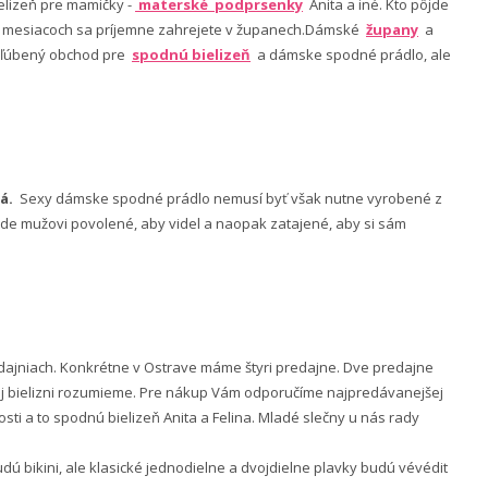
lizeň pre mamičky -
materské podprsenky
Anita a iné. Kto pôjde
ch mesiacoch sa príjemne zahrejete v županech.Dámské
župany
a
 obľúbený obchod pre
spodnú bielizeň
a dámske spodné prádlo, ale
á.
Sexy dámske spodné prádlo nemusí byť však nutne vyrobené z
 bude mužovi povolené, aby videl a naopak zatajené, aby si sám
ajniach. Konkrétne v Ostrave máme štyri predajne. Dve predajne
nej bielizni rozumieme. Pre nákup Vám odporučíme najpredávanejšej
ti a to spodnú bielizeň Anita a Felina. Mladé slečny u nás rady
 bikini, ale klasické jednodielne a dvojdielne plavky budú vévédit