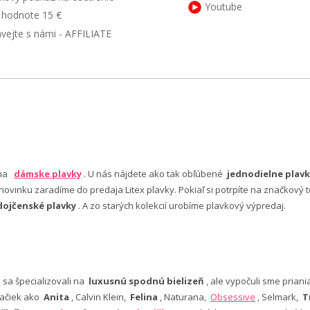
Youtube
v hodnote 15 €
ávejte s námi - AFFILIATE
 na
dámske plavky
. U nás nájdete ako tak obľúbené
jednodielne plavk
ovinku zaradíme do predaja Litex plavky. Pokiaľ si potrpíte na značkový t
dojčenské plavky
. A zo starých kolekcií urobíme plavkový výpredaj.
e sa špecializovali na
luxusnú spodnú bielizeň
, ale vypočuli sme pria
ačiek ako
Anita
, Calvin Klein,
Felina
, Naturana,
Obsessive
, Selmark,
T