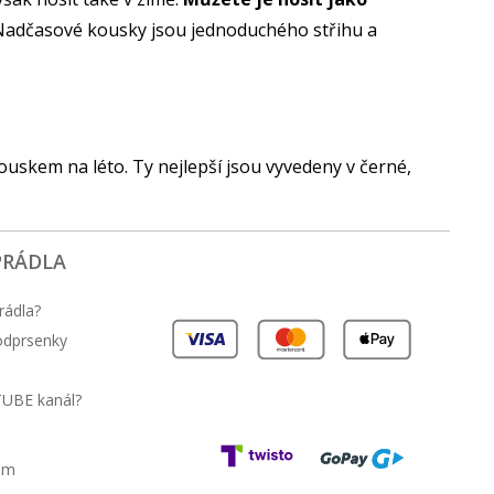
 Nadčasové kousky jsou jednoduchého střihu a
uskem na léto. Ty nejlepší jsou vyvedeny v černé,
PRÁDLA
rádla?
podprsenky
TUBE kanál?
am