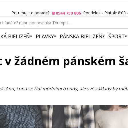
Potrebujete poradiť?
Pondelok - Piatok: 8:00 
0944 750 806
KÁ BIELIZEŇ
PLAVKY
PÁNSKA BIELIZEŇ
ŠPORT
t v žádném pánském š
 Ano, i ona se řídí módními trendy, ale své základy by měl