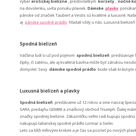
výber
erotickej bielizne
, predovšetkým
korzety
,
nočné ko
na dovolenku, uvíta ponuku plaviek.
Dámske
plavky
ponúkame
pánske od značiek Taubert a Vestis sú kvalitné a luxusné. Na
aj
pánske spodné prádlo
hľadali vždy u nás. Luxusná bielizeň
Spodná bielizeň
Väčšina ľudí si už pod pojmom
spodnú bielizeň
predstavuje 
čipky, či saténu, ale aj kvalitná bavlna môže byť zárukou neodo
domyslel. Sexy
dámske spodné prádlo
bude však krásnym da
Luxusná bielizeň a plavky
Spodná bielizeň
predávame už 12 rokov a sme naozaj špeci
SARA, predajňu GEMINI a značkový obchod Triumph. Ďalej máme 
značky spodnej bielizne. Zákazníčku veľmi radi kupujú spodnú b
nakupujú talianskej spodné prádlo Lormar a Sielei.
Leto sa blíži míľovými krokmi a je čas sa pozrieť po nových pla