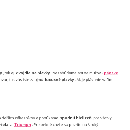
y
, tak aj
dvojdielne plavky
. Nezabúdame ani na mužov -
pánske
ovar, tak vás iste zaujmú
luxusné plavky
. Ak je plávanie vašim
nia ďalších zákazníkov a ponúkame
spodnú bielizeň
pre všetky
riola
a
Triumph
. Pre pekné chvíle sa pozrite na široký