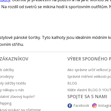
.
Na rozdíl od svetrů se mikina hodí k sportovním outfitům.
tylové pánské šortky. Tyto kalhoty jsou ideálním módním ko
ovním střihu.
 ZÁKAZNÍKOV
VÝBER SPODNÉHO 
b údržby
Ako správne určiť veľkosť p
prodejny
Správné měření velikosti 
y údržby textilu
BLOG
y nákupu u nás
Máte vlastní BLOG či YOU
SPOJTE SA S NAMI
latniť zľavový kupón?
hipping
Facebook
Instagr
kový poukaz na ošetrenie