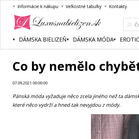
Informácie k nákupu
Veľkostné tabuľky
Kontakty
Luxusnabielizen.sk
DÁMSKA BIELIZEŇ
DÁMSKA MÓDA
EROTIC
Co by nemělo chybě
07.09.2021 00:00:00
Pánská móda vyžaduje něco zcela jiného než ta dámská.
které něco vydrží a hned tak nevyjdou z módy.