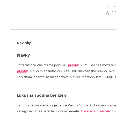
pleti 
Vyděl
Novinky
Plavky
Už teraz pre Vás máme ponuku
plavky
2021. Tešiť sa môžete
plavky
. Holky mladšieho veku zaujmú dievčenské plavky. Ako n
koníčkom, pozrite sa na športové plavky. Mamičky iste uvítajú
Luxusná spodná bielizeň
Eshop luxusnipradlo.cz je tu pre Vás už 15 rok. Od začiatku sm
kategórie. U nás si teda určite vyberiete.
Luxusná bielizeň
zn