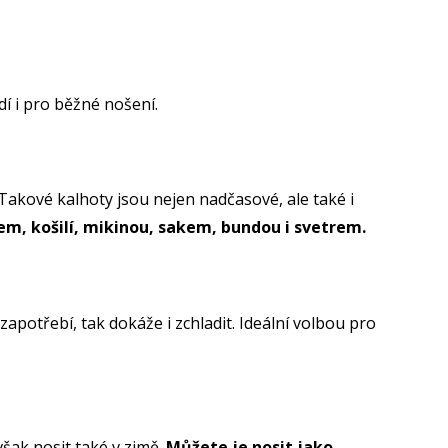
í i pro běžné nošení.
Takové kalhoty jsou nejen nadčasové, ale také i
čkem, košilí, mikinou, sakem, bundou i svetrem.
 zapotřebí, tak dokáže i zchladit. Ideální volbou pro
však nosit také v zimě.
Můžete je nosit jako