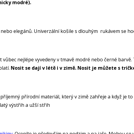
nicky modré).
nebo elegánů. Univerzální košile s dlouhým rukávem se hod
ýt vůbec nejlépe vyvedeny v tmavě modré nebo černé barvě. 
latí.
Nosit se dají v létě i v zimě. Nosit je můžete s tri
o příjemný přírodní materiál, který v zimě zahřeje a když je to
tý výstřih a užší střih
mikiny
. Oceníte je především na podzim a na jaře. Mohou se 