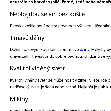
neutrálních barvách (bílé, černé, šedé nebo námoř
Neobejdou se ani bez košile
Pánská košile není pouze povinnou výbavou úředníků 
Tmavé džíny
Dalším takovým kouskem jsou tmavé
džíny
. Měly by b
univerzální. Investice do dobře padnoucích džínů se vyp
Kvalitní vlněný svetr
Kvalitní vlněný svetr se může nosit v zimě i v létě. Jde 
nadčasový svetr je šedá nebo černá. Nejlepší je pak kula
Mikiny
V posledních letech se do základních kousků dostaly i