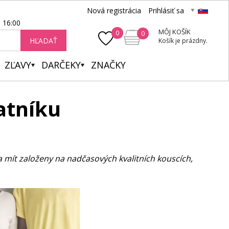
Nová registrácia
Prihlásiť sa
- 16:00
MÔJ KOŠÍK
0
0
HĽADAŤ
Košík je prázdny.
ZĽAVY
DARČEKY
ZNAČKY
atníku
a mít založeny na nadčasových kvalitních kouscích,