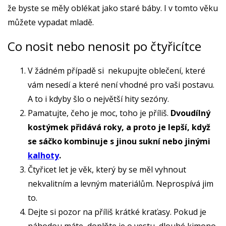
že byste se měly oblékat jako staré báby. I v tomto věku
můžete vypadat mladě.
Co nosit nebo nenosit po čtyřicítce
V žádném případě si nekupujte oblečení, které
vám nesedí a které není vhodné pro vaši postavu.
A to i kdyby šlo o největší hity sezóny.
Pamatujte, čeho je moc, toho je příliš.
Dvoudílný
kostýmek přidává roky, a proto je lepší, když
se sáčko kombinuje s jinou sukní nebo jinými
kalhoty
.
Čtyřicet let je věk, který by se měl vyhnout
nekvalitním a levným materiálům. Neprospívá jim
to.
Dejte si pozor na příliš krátké kraťasy. Pokud je
náhodou máte, doplňte je o vestu, dlouhé kimono