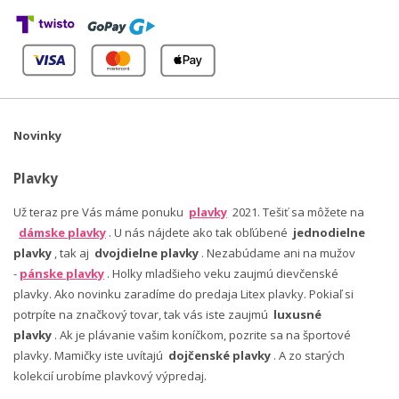
Novinky
Plavky
Už teraz pre Vás máme ponuku
plavky
2021. Tešiť sa môžete na
dámske plavky
. U nás nájdete ako tak obľúbené
jednodielne
plavky
, tak aj
dvojdielne plavky
. Nezabúdame ani na mužov
-
pánske plavky
. Holky mladšieho veku zaujmú dievčenské
plavky. Ako novinku zaradíme do predaja Litex plavky. Pokiaľ si
potrpíte na značkový tovar, tak vás iste zaujmú
luxusné
plavky
. Ak je plávanie vašim koníčkom, pozrite sa na športové
plavky. Mamičky iste uvítajú
dojčenské plavky
. A zo starých
kolekcií urobíme plavkový výpredaj.