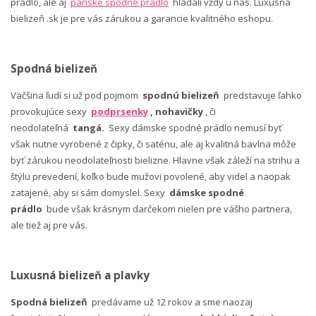
prádlo, ale aj
pánske spodné prádlo
hľadali vždy u nás. Luxusná
bielizeň .sk je pre vás zárukou a garancie kvalitného eshopu.
Spodná bielizeň
Väčšina ľudí si už pod pojmom
spodnú bielizeň
predstavuje ľahko
provokujúce sexy
podprsenky
, nohavičky
, či
neodolateľná
tangá.
Sexy dámske spodné prádlo nemusí byť
však nutne vyrobené z čipky, či saténu, ale aj kvalitná bavlna môže
byť zárukou neodolateľnosti bielizne. Hlavne však záleží na strihu a
štýlu prevedení, koľko bude mužovi povolené, aby videl a naopak
zatajené, aby si sám domyslel. Sexy
dámske spodné
prádlo
bude však krásnym darčekom nielen pre vášho partnera,
ale tiež aj pre vás.
Luxusná bielizeň a plavky
Spodná bielizeň
predávame už 12 rokov a sme naozaj