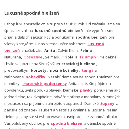
Luxusná spodná bielizeň
Eshop luxusnipradlo.cz je tu pre Vás už 15 rok. Od začiatku sme sa
špecializovali na
luxusnú spodnú bielizeň
, ale vypočuli sme
priania ďalších zákazníkov a ponúkame
spodnú bielizeň
pre
všetky kategórie. U nás si teda určite vyberiete.
Luxusná
bielizeň
značiek ako
Anita
, Calvin Klein,
Felina
,
Naturana,
Obsessive
, Selmark,
Triola
a
Triumph
. Pre pekné
chvíle sa pozrite na široký výber
erotickej bielizne
,
predovšetkým
korzety
,
nočné košieľky
,
tangá
a
rafinované
nohavičky
. Nezabúdame ani na spodnú bielizeň pre
mamičky -
materské podprsenky
Anita a iné. Kto pôjde na
dovolenku, uvíta ponuku plaviek.
Dámske
plavky
ponúkame ako
jednodielne, tak dvojdielne, odvážne bikiny a monokiny. V zimných
mesiacoch sa príjemne zahrejete v županech.Dámské
župany
a
pánske od značiek Taubert a Vestis sú kvalitné a luxusné. Našim
cieľom je, aby ste si eshop www.luxusnipradlo.cz zapamätali ako
Váš obľúbený obchod pre
spodnú bielizeň
a dámske spodné