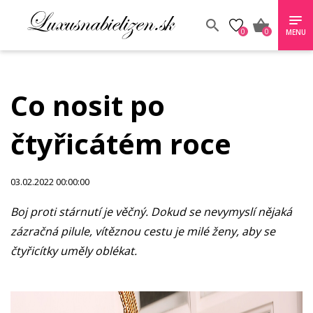
0
0
MENU
Co nosit po
čtyřicátém roce
03.02.2022 00:00:00
Boj proti stárnutí je věčný. Dokud se nevymyslí nějaká
zázračná pilule, vítěznou cestu je milé ženy, aby se
čtyřicítky uměly oblékat.