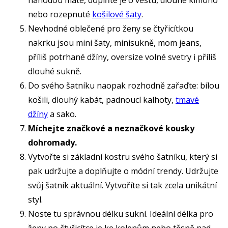
nebo rozepnuté
košilové šaty
.
Nevhodné oblečené pro ženy se čtyřicítkou
nakrku jsou mini šaty, minisukně, mom jeans,
příliš potrhané džíny, oversize volné svetry i příliš
dlouhé sukně.
Do svého šatníku naopak rozhodně zařaďte: bílou
košili, dlouhý kabát, padnoucí kalhoty,
tmavé
džíny
a sako.
Míchejte značkové a neznačkové kousky
dohromady.
Vytvořte si základní kostru svého šatníku, který si
pak udržujte a doplňujte o módní trendy. Udržujte
svůj šatník aktuální. Vytvoříte si tak zcela unikátní
styl.
Noste tu správnou délku sukní. Ideální délka pro
ženy po čtyřicítce je ke kolenům nebo těsně nad