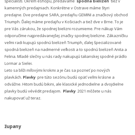
špecialisti. Okrem eshopu, predávame
spodná bielizeň
tiež v
kamenných predajniach. Konkrétne v Ostrave máme štyri
predajne. Dve predajne SARA, predajňu GEMINI a značkový obchod
Triumph. Ďalej máme predajňu v Košiciach a tiež dve v Brne. To je
pre Vás zárukou, že spodnej bielizni rozumieme. Pre nákup Vám
odporučíme najpredávanejšej značky spodnej bielizne. Zákazníčku
veľmi radi kupujú spodnú bielizeň Triumph, ďalej špecializované
spodná bielizeň na nadmerné veľkosti a to spodnú bielizeň Anita a
Felina. Mladé slečny u nás rady nakupujú talianskej spodné prádlo
Lormar a Sielei.
Leto sa blíži míľovými krokmi a je čas sa pozrieť po nových
plavkách.
Plavky
pre túto sezónu budú opäť veľmi krásne a
odvážne. Hitom budú bikini, ale klasické jednodielne a dvojdielne
plavky budú vévédit predajom.
Plavky
2021 môžete u nás
nakupovať už teraz.
župany