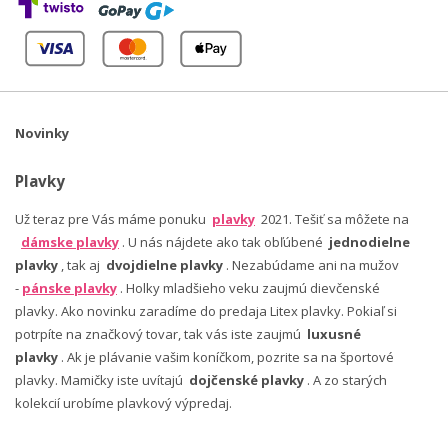
Novinky
Plavky
Už teraz pre Vás máme ponuku
plavky
2021. Tešiť sa môžete na
dámske plavky
. U nás nájdete ako tak obľúbené
jednodielne
plavky
, tak aj
dvojdielne plavky
. Nezabúdame ani na mužov
-
pánske plavky
. Holky mladšieho veku zaujmú dievčenské
plavky. Ako novinku zaradíme do predaja Litex plavky. Pokiaľ si
potrpíte na značkový tovar, tak vás iste zaujmú
luxusné
plavky
. Ak je plávanie vašim koníčkom, pozrite sa na športové
plavky. Mamičky iste uvítajú
dojčenské plavky
. A zo starých
kolekcií urobíme plavkový výpredaj.