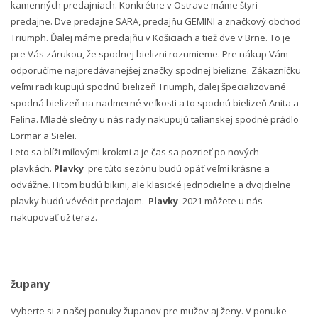
kamenných predajniach. Konkrétne v Ostrave máme štyri
predajne. Dve predajne SARA, predajňu GEMINI a značkový obchod
Triumph. Ďalej máme predajňu v Košiciach a tiež dve v Brne. To je
pre Vás zárukou, že spodnej bielizni rozumieme. Pre nákup Vám
odporučíme najpredávanejšej značky spodnej bielizne. Zákazníčku
veľmi radi kupujú spodnú bielizeň Triumph, ďalej špecializované
spodná bielizeň na nadmerné veľkosti a to spodnú bielizeň Anita a
Felina. Mladé slečny u nás rady nakupujú talianskej spodné prádlo
Lormar a Sielei.
Leto sa blíži míľovými krokmi a je čas sa pozrieť po nových
plavkách.
Plavky
pre túto sezónu budú opäť veľmi krásne a
odvážne. Hitom budú bikini, ale klasické jednodielne a dvojdielne
plavky budú vévédit predajom.
Plavky
2021 môžete u nás
nakupovať už teraz.
župany
Vyberte si z našej ponuky županov pre mužov aj ženy. V ponuke