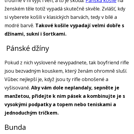
troufne v ní vyjít i ven, a to je škoda.
Pánská košile
na
ženském těle totiž vypadá skutečně skvěle. Zvlášť, kdy
si vyberete košili v klasických barvách, tedy v bílé a
modré barvě.
Takové košile vypadají velmi dobře s
džínami, sukní i šortkami.
Pánské džíny
Pokud z nich vysloveně nevypadnete, tak boyfriend rifle
jsou bezvadným kouskem, který ženám ohromně sluší.
Vůbec nejlepší je, když jsou ty rifle obnošené a
vyšisované.
Aby vám dole neplandaly, sepněte je
manžetou, přidejte k nim pásek a kombinujte je s
vysokými podpatky a topem nebo teniskami a
jednoduchým tričkem.
Bunda