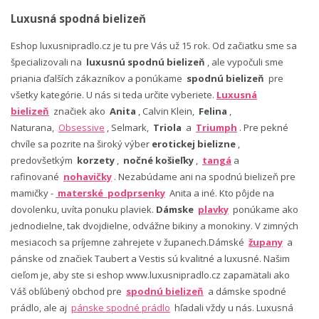
Luxusná spodná bielizeň
Eshop luxusnipradlo.cz je tu pre Vás už 15 rok. Od začiatku sme sa
špecializovali na
luxusnú spodnú bielizeň
, ale vypočuli sme
priania ďalších zákazníkov a ponúkame
spodnú bielizeň
pre
všetky kategórie. U nás si teda určite vyberiete.
Luxusná
bielizeň
značiek ako
Anita
, Calvin Klein,
Felina
,
Naturana,
Obsessive
, Selmark,
Triola
a
Triumph
. Pre pekné
chvíle sa pozrite na široký výber
erotickej bielizne
,
predovšetkým
korzety
,
nočné košieľky
,
tangá
a
rafinované
nohavičky
. Nezabúdame ani na spodnú bielizeň pre
mamičky -
materské podprsenky
Anita a iné. Kto pôjde na
dovolenku, uvíta ponuku plaviek.
Dámske
plavky
ponúkame ako
jednodielne, tak dvojdielne, odvážne bikiny a monokiny. V zimných
mesiacoch sa príjemne zahrejete v županech.Dámské
župany
a
pánske od značiek Taubert a Vestis sú kvalitné a luxusné. Našim
cieľom je, aby ste si eshop www.luxusnipradlo.cz zapamätali ako
Váš obľúbený obchod pre
spodnú bielizeň
a dámske spodné
prádlo, ale aj
pánske spodné prádlo
hľadali vždy u nás. Luxusná