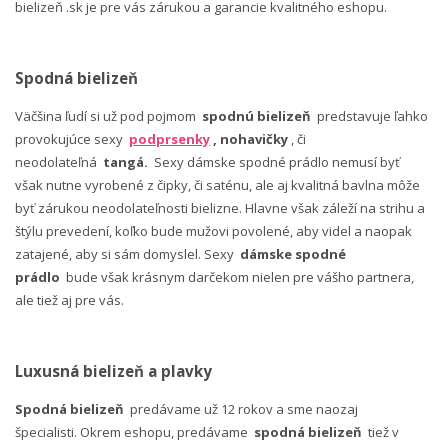
bielizeň .sk je pre vás zárukou a garancie kvalitného eshopu.
Spodná bielizeň
Väčšina ľudí si už pod pojmom
spodnú bielizeň
predstavuje ľahko
provokujúce sexy
podprsenky
, nohavičky
, či
neodolateľná
tangá.
Sexy dámske spodné prádlo nemusí byť
však nutne vyrobené z čipky, či saténu, ale aj kvalitná bavlna môže
byť zárukou neodolateľnosti bielizne. Hlavne však záleží na strihu a
štýlu prevedení, koľko bude mužovi povolené, aby videl a naopak
zatajené, aby si sám domyslel. Sexy
dámske spodné
prádlo
bude však krásnym darčekom nielen pre vášho partnera,
ale tiež aj pre vás.
Luxusná bielizeň a plavky
Spodná bielizeň
predávame už 12 rokov a sme naozaj
špecialisti. Okrem eshopu, predávame
spodná bielizeň
tiež v