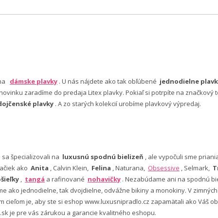
 na
dámske plavky
. U nás nájdete ako tak obľúbené
jednodielne plavk
ovinku zaradíme do predaja Litex plavky. Pokiaľ si potrpíte na značkový t
dojčenské plavky
. A zo starých kolekcií urobíme plavkový výpredaj.
e sa špecializovali na
luxusnú spodnú bielizeň
, ale vypočuli sme pria
ačiek ako
Anita
, Calvin Klein,
Felina
, Naturana,
Obsessive
, Selmark,
T
šieľky
,
tangá
a rafinované
nohavičky
. Nezabúdame ani na spodnú bie
 ako jednodielne, tak dvojdielne, odvážne bikiny a monokiny. V zimný
šim cieľom je, aby ste si eshop www.luxusnipradlo.cz zapamätali ako Váš
 .sk je pre vás zárukou a garancie kvalitného eshopu.