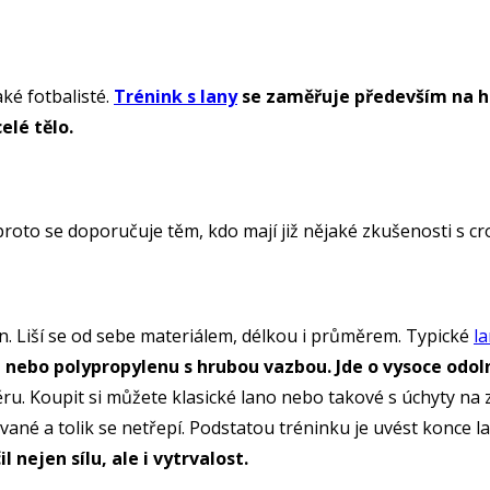
také fotbalisté.
Trénink s lany
se zaměřuje především na hor
elé tělo.
 proto se doporučuje těm, kdo mají již nějaké zkušenosti s c
. Liší se od sebe materiálem, délkou i průměrem. Typické
l
u nebo polypropylenu s hrubou vazbou. Jde o vysoce odoln
děru. Koupit si můžete klasické lano nebo takové s úchyty na z
ované a tolik se netřepí. Podstatou tréninku je uvést kon
l nejen sílu, ale i vytrvalost.