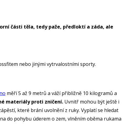
ní části těla, tedy paže, předloktí a záda, ale
rossfitem nebo jinými vytrvalostními sporty.
ano
měří 5 až 9 metrů a váží přibližně 10 kilogramů a
é materiály proti zničení.
Uvnitř mohou být ještě i
ápěstí, které brání uvolnění z ruky. Vyplatí se hledat
ce lana do pohybu úderem o zem, vlněním oběma rukama