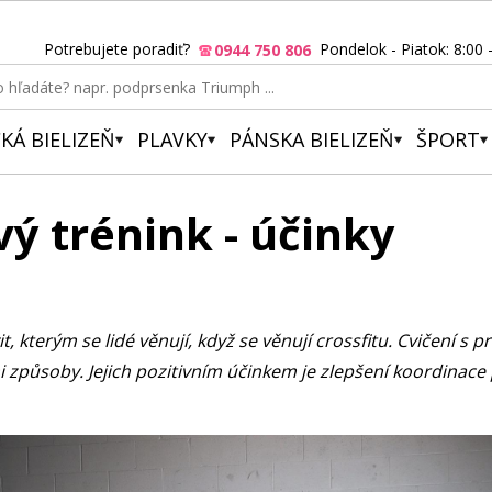
Potrebujete poradiť?
Pondelok - Piatok: 8:00 
0944 750 806
KÁ BIELIZEŇ
PLAVKY
PÁNSKA BIELIZEŇ
ŠPORT
vý trénink - účinky
t, kterým se lidé věnují, když se věnují crossfitu. Cvičení s p
 způsoby. Jejich pozitivním účinkem je zlepšení koordinace p