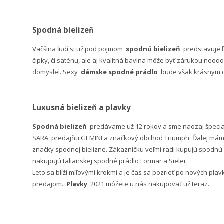
Spodná bielizeň
Väčšina ľudí si už pod pojmom
spodnú bielizeň
predstavuje 
čipky, či saténu, ale aj kvalitná bavlna môže byť zárukou neodo
domyslel. Sexy
dámske spodné prádlo
bude však krásnym da
Luxusná bielizeň a plavky
Spodná bielizeň
predávame už 12 rokov a sme naozaj špeci
SARA, predajňu GEMINI a značkový obchod Triumph. Ďalej máme 
značky spodnej bielizne. Zákazníčku veľmi radi kupujú spodnú b
nakupujú talianskej spodné prádlo Lormar a Sielei.
Leto sa blíži míľovými krokmi a je čas sa pozrieť po nových pla
predajom.
Plavky
2021 môžete u nás nakupovať už teraz.