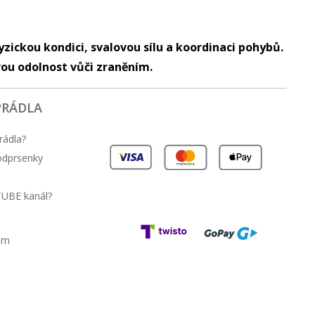
yzickou kondici, svalovou sílu a koordinaci pohybů.
vou odolnost vůči zraněním.
PRÁDLA
rádla?
podprsenky
TUBE kanál?
am