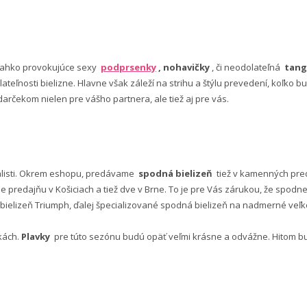
ľahko provokujúce sexy
podprsenky
, nohavičky
, či neodolateľná
tang
lateľnosti bielizne. Hlavne však záleží na strihu a štýlu prevedení, koľko
rčekom nielen pre vášho partnera, ale tiež aj pre vás.
alisti. Okrem eshopu, predávame
spodná bielizeň
tiež v kamenných pred
predajňu v Košiciach a tiež dve v Brne. To je pre Vás zárukou, že spod
ielizeň Triumph, ďalej špecializované spodná bielizeň na nadmerné veľkos
vkách.
Plavky
pre túto sezónu budú opäť veľmi krásne a odvážne. Hitom budú