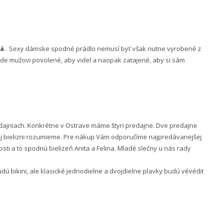
á.
Sexy dámske spodné prádlo nemusí byť však nutne vyrobené z
 bude mužovi povolené, aby videl a naopak zatajené, aby si sám
ajniach. Konkrétne v Ostrave máme štyri predajne. Dve predajne
nej bielizni rozumieme. Pre nákup Vám odporučíme najpredávanejšej
ti a to spodnú bielizeň Anita a Felina. Mladé slečny u nás rady
 bikini, ale klasické jednodielne a dvojdielne plavky budú vévédit