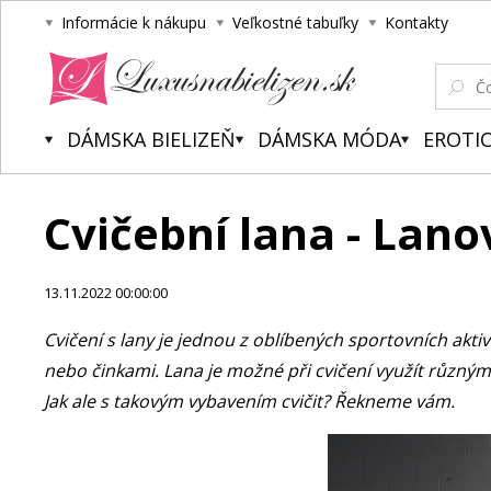
Informácie k nákupu
Veľkostné tabuľky
Kontakty
Luxusnabielizen.sk
DÁMSKA BIELIZEŇ
DÁMSKA MÓDA
EROTIC
Cvičební lana - Lano
13.11.2022 00:00:00
Cvičení s lany je jednou z oblíbených sportovních aktivi
nebo činkami. Lana je možné při cvičení využít různými
Jak ale s takovým vybavením cvičit? Řekneme vám.