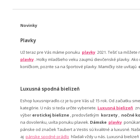
Novinky
Plavky
Už teraz pre Vás máme ponuku
plavky
2021. Tešiť sa môžete
plavky
. Holky mladšieho veku zaujmú dievčenské plavky. Ako n
koníčkom, pozrite sa na športové plavky. Mamičky iste uvítajú
Luxusná spodná bielizeň
Eshop luxusnipradlo.cz je tu pre Vás už 15 rok. Od začiatku sm
kategórie. U nás si teda určite vyberiete.
Luxusná bielizeň
zn
výber
erotickej bielizne
, predovšetkým
korzety
,
nočné ko
na dovolenku, uvíta ponuku plaviek.
Dámske
plavky
ponúkame
pánske od značiek Taubert a Vestis sú kvalitné a luxusné. Na
aj
pánske spodné prádlo
hľadali vždy u nás. Luxusná bielizeň