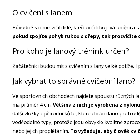
O cvičení s lanem
Původně s nimi cvičili lidé, kteří cvičili bojová umění a 
pokud spojíte pohyb rukou s dřepy, tak procvičíte c
Pro koho je lanový trénink určen?
Začátečníci budou mít s cvičením s lany velké potíže. I
Jak vybrat to správné cvičební lano?
Ve sportovních obchodech najdete spoustu různých lan
má průměr 4 cm.
Většina z nich je vyrobena z nylon
další vložky z přírodní kůže, které chrání lano proti o
voděodolné typy, protože jsou obvykle kvalitně zprac
nebo jejich proplétáním.
To vyžaduje, aby člověk cviči