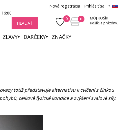
Nová registrácia
Prihlásiť sa
- 16:00
MÔJ KOŠÍK
0
0
HĽADAŤ
Košík je prázdny.
ZĽAVY
DARČEKY
ZNAČKY
rovazy totiž představuje alternativu k cvičení s činkou
ohybů, celkové fyzické kondice a zvýšení svalové síly.