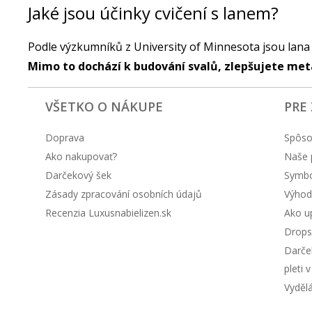
Jaké jsou účinky cvičení s lanem?
Podle výzkumníků z University of Minnesota jsou lana 
Mimo to dochází k budování svalů, zlepšujete meta
VŠETKO O NÁKUPE
PRE
Doprava
Spôso
Ako nakupovať?
Naše 
Darčekový šek
Symbol
Zásady zpracování osobních údajů
Výhod
Recenzia Luxusnabielizen.sk
Ako up
Drops
Darče
pleti 
Vyděl