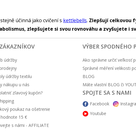
stejně účinná jako cvičení s
kettlebells
.
Zlepšují celkovou f
bolismus, zlepšujete si svou rovnováhu a zvyšujete i s
 ZÁKAZNÍKOV
VÝBER SPODNÉHO 
b údržby
Ako správne určiť veľkosť p
prodejny
Správné měření velikosti 
y údržby textilu
BLOG
y nákupu u nás
Máte vlastní BLOG či YOU
SPOJTE SA S NAMI
latniť zľavový kupón?
hipping
Facebook
Instagr
kový poukaz na ošetrenie
Youtube
v hodnote 15 €
ávejte s námi - AFFILIATE