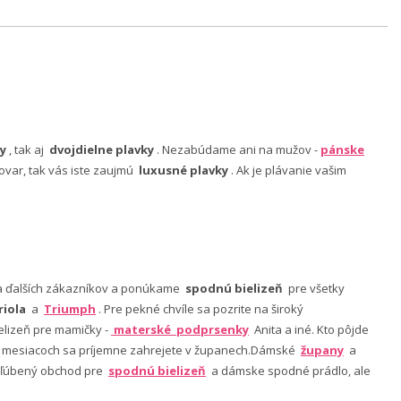
y
, tak aj
dvojdielne plavky
. Nezabúdame ani na mužov -
pánske
ovar, tak vás iste zaujmú
luxusné plavky
. Ak je plávanie vašim
nia ďalších zákazníkov a ponúkame
spodnú bielizeň
pre všetky
riola
a
Triumph
. Pre pekné chvíle sa pozrite na široký
lizeň pre mamičky -
materské podprsenky
Anita a iné. Kto pôjde
ch mesiacoch sa príjemne zahrejete v županech.Dámské
župany
a
 obľúbený obchod pre
spodnú bielizeň
a dámske spodné prádlo, ale