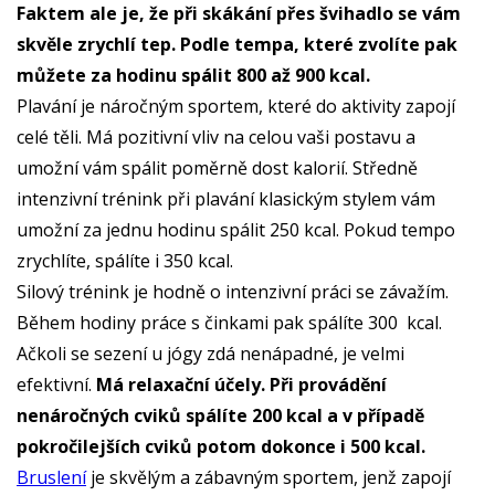
Faktem ale je, že při skákání přes švihadlo se vám
skvěle zrychlí tep. Podle tempa, které zvolíte pak
můžete za hodinu spálit 800 až 900 kcal.
Plavání je náročným sportem, které do aktivity zapojí
celé těli. Má pozitivní vliv na celou vaši postavu a
umožní vám spálit poměrně dost kalorií. Středně
intenzivní trénink při plavání klasickým stylem vám
umožní za jednu hodinu spálit 250 kcal. Pokud tempo
zrychlíte, spálíte i 350 kcal.
Silový trénink je hodně o intenzivní práci se závažím.
Během hodiny práce s činkami pak spálíte 300 kcal.
Ačkoli se sezení u jógy zdá nenápadné, je velmi
efektivní.
Má relaxační účely. Při provádění
nenáročných cviků spálíte 200 kcal a v případě
pokročilejších cviků potom dokonce i 500 kcal.
Bruslení
je skvělým a zábavným sportem, jenž zapojí