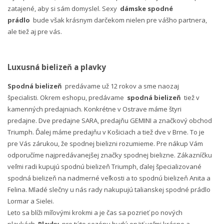
zatajené, aby si sám domyslel. Sexy
dámske spodné
prádlo
bude však krásnym darčekom nielen pre vášho partnera,
ale tiež aj pre vás.
Luxusná bielizeň a plavky
Spodná bielizeň
predávame už 12 rokov a sme naozaj
špecialisti. Okrem eshopu, predávame
spodná bielizeň
tiež v
kamenných predajniach. Konkrétne v Ostrave máme štyri
predajne. Dve predajne SARA, predajňu GEMINI a značkový obchod
Triumph. Ďalej máme predajňu v Košiciach a tiež dve v Brne. To je
pre Vás zárukou, že spodnej bielizni rozumieme. Pre nákup Vám
odporučíme najpredávanejšej značky spodnej bielizne. Zákazníčku
veľmi radi kupujú spodnú bielizeň Triumph, ďalej špecializované
spodná bielizeň na nadmerné veľkosti a to spodnú bielizeň Anita a
Felina. Mladé slečny u nás rady nakupujú talianskej spodné prádlo
Lormar a Sielei.
Leto sa blíži míľovými krokmi a je čas sa pozrieť po nových
plavkách.
Plavky
pre túto sezónu budú opäť veľmi krásne a