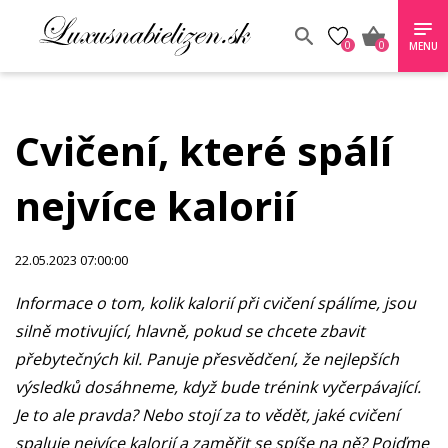
0
0
MENU
Cvičení, které spálí
nejvíce kalorií
22.05.2023 07:00:00
Informace o tom, kolik kalorií při cvičení spálíme, jsou
silně motivující, hlavně, pokud se chcete zbavit
přebytečných kil. Panuje přesvědčení, že nejlepších
výsledků dosáhneme, když bude trénink vyčerpávající.
Je to ale pravda? Nebo stojí za to vědět, jaké cvičení
spaluje nejvíce kalorií a zaměřit se spíše na ně? Pojďme