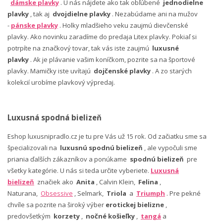
dámske plavky
. U nás nájdete ako tak obľúbené
jednodielne
plavky
, tak aj
dvojdielne plavky
. Nezabúdame ani na mužov
-
pánske plavky
. Holky mladšieho veku zaujmú dievčenské
plavky. Ako novinku zaradíme do predaja Litex plavky. Pokiaľ si
potrpíte na značkový tovar, tak vás iste zaujmú
luxusné
plavky
. Ak je plávanie vašim koníčkom, pozrite sa na športové
plavky. Mamičky iste uvítajú
dojčenské plavky
. A zo starých
kolekcií urobíme plavkový výpredaj.
Luxusná spodná bielizeň
Eshop luxusnipradlo.cz je tu pre Vás už 15 rok. Od začiatku sme sa
špecializovali na
luxusnú spodnú bielizeň
, ale vypočuli sme
priania ďalších zákazníkov a ponúkame
spodnú bielizeň
pre
všetky kategórie. U nás si teda určite vyberiete.
Luxusná
bielizeň
značiek ako
Anita
, Calvin Klein,
Felina
,
Naturana,
Obsessive
, Selmark,
Triola
a
Triumph
. Pre pekné
chvíle sa pozrite na široký výber
erotickej bielizne
,
predovšetkým
korzety
,
nočné košieľky
,
tangá
a