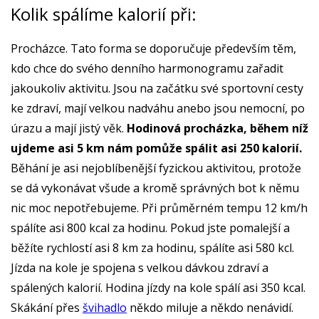
Kolik spálíme kalorií při:
Procházce. Tato forma se doporučuje především těm,
kdo chce do svého denního harmonogramu zařadit
jakoukoliv aktivitu. Jsou na začátku své sportovní cesty
ke zdraví, mají velkou nadváhu anebo jsou nemocní, po
úrazu a mají jistý věk.
Hodinová procházka, během níž
ujdeme asi 5 km nám pomůže spálit asi 250 kalorií.
Běhání je asi nejoblíbenější fyzickou aktivitou, protože
se dá vykonávat všude a kromě správných bot k němu
nic moc nepotřebujeme. Při průměrném tempu 12 km/h
spálíte asi 800 kcal za hodinu. Pokud jste pomalejší a
běžíte rychlostí asi 8 km za hodinu, spálíte asi 580 kcl.
Jízda na kole je spojena s velkou dávkou zdraví a
spálených kalorií. Hodina jízdy na kole spálí asi 350 kcal.
Skákání přes
švihadlo
někdo miluje a někdo nenávidí.