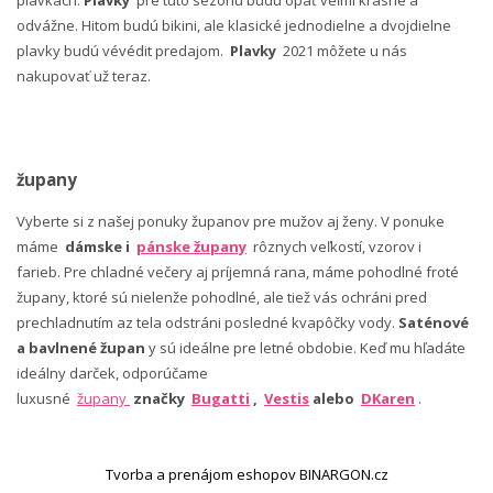
odvážne. Hitom budú bikini, ale klasické jednodielne a dvojdielne
plavky budú vévédit predajom.
Plavky
2021 môžete u nás
nakupovať už teraz.
župany
Vyberte si z našej ponuky županov pre mužov aj ženy. V ponuke
máme
dámske i
pánske župany
rôznych veľkostí, vzorov i
farieb. Pre chladné večery aj príjemná rana, máme pohodlné froté
župany, ktoré sú nielenže pohodlné, ale tiež vás ochráni pred
prechladnutím az tela odstráni posledné kvapôčky vody.
Saténové
a bavlnené župan
y sú ideálne pre letné obdobie. Keď mu hľadáte
ideálny darček, odporúčame
luxusné
župany
značky
Bugatti
,
Vestis
alebo
DKaren
.
Tvorba a prenájom eshopov BINARGON.cz