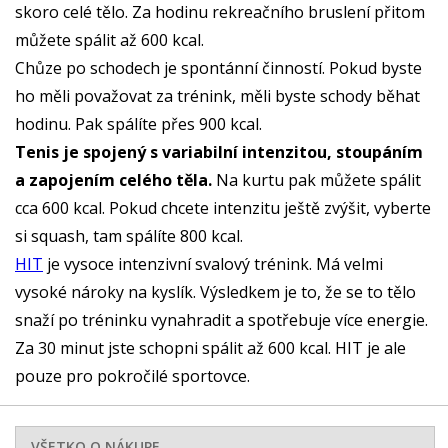
skoro celé tělo. Za hodinu rekreačního bruslení přitom
můžete spálit až 600 kcal.
Chůze po schodech je spontánní činností. Pokud byste
ho měli považovat za trénink, měli byste schody běhat
hodinu. Pak spálíte přes 900 kcal.
Tenis je spojený s variabilní intenzitou, stoupáním
a zapojením celého těla.
Na kurtu pak můžete spálit
cca 600 kcal. Pokud chcete intenzitu ještě zvýšit, vyberte
si squash, tam spálíte 800 kcal.
HIT
je vysoce intenzivní svalový trénink. Má velmi
vysoké nároky na kyslík. Výsledkem je to, že se to tělo
snaží po tréninku vynahradit a spotřebuje více energie.
Za 30 minut jste schopni spálit až 600 kcal. HIT je ale
pouze pro pokročilé sportovce.
VŠETKO O NÁKUPE