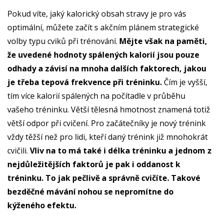
Pokud víte, jaký kalorický obsah stravy je pro vás
optimální, můžete začít s akčním plánem strategické
volby typu cviků při trénování.
Mějte však na paměti,
že uvedené hodnoty spálených kalorií jsou pouze
odhady a závisí na mnoha dalších faktorech, jakou
je třeba tepová frekvence při tréninku.
Čím je vyšší,
tím více kalorií spálených na počítadle v průběhu
vašeho tréninku. Větší tělesná hmotnost znamená totiž
větší odpor při cvičení. Pro začátečníky je nový trénink
vždy těžší než pro lidi, kteří daný trénink již mnohokrát
cvičili.
Vliv na to má také i délka tréninku a jednom z
nejdůležitějších faktorů je pak i oddanost k
tréninku. To jak pečlivě a správně cvičíte. Takové
bezděčné mávání nohou se nepromítne do
kýženého efektu.