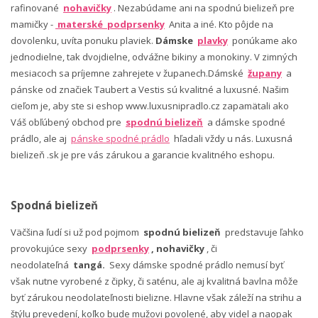
rafinované
nohavičky
. Nezabúdame ani na spodnú bielizeň pre
mamičky -
materské podprsenky
Anita a iné. Kto pôjde na
dovolenku, uvíta ponuku plaviek.
Dámske
plavky
ponúkame ako
jednodielne, tak dvojdielne, odvážne bikiny a monokiny. V zimných
mesiacoch sa príjemne zahrejete v županech.Dámské
župany
a
pánske od značiek Taubert a Vestis sú kvalitné a luxusné. Našim
cieľom je, aby ste si eshop www.luxusnipradlo.cz zapamätali ako
Váš obľúbený obchod pre
spodnú bielizeň
a dámske spodné
prádlo, ale aj
pánske spodné prádlo
hľadali vždy u nás. Luxusná
bielizeň .sk je pre vás zárukou a garancie kvalitného eshopu.
Spodná bielizeň
Väčšina ľudí si už pod pojmom
spodnú bielizeň
predstavuje ľahko
provokujúce sexy
podprsenky
, nohavičky
, či
neodolateľná
tangá.
Sexy dámske spodné prádlo nemusí byť
však nutne vyrobené z čipky, či saténu, ale aj kvalitná bavlna môže
byť zárukou neodolateľnosti bielizne. Hlavne však záleží na strihu a
štýlu prevedení, koľko bude mužovi povolené, aby videl a naopak