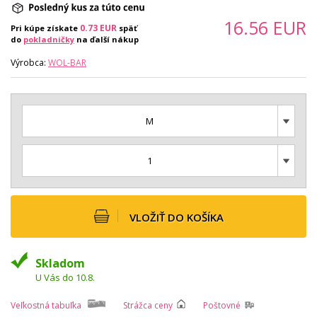
16.56
EUR
0.73
EUR
Pri kúpe získate
späť
do
pokladničky
na ďalší nákup
Výrobca:
WOL-BAR
M
1
VLOŽIŤ DO KOŠÍKA
Skladom
U Vás do 10.8.
Veľkostná tabuľka
Strážca ceny
Poštovné