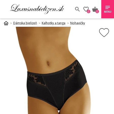
0
0
MENU
Dámska bielizeň
Kalhotky a tanga
Nohavičky