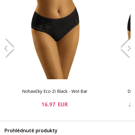
Nohavičky Eco-Zi Black - Wol-Bar
Dám
16.97 EUR
20
Prohlédnuté produkty