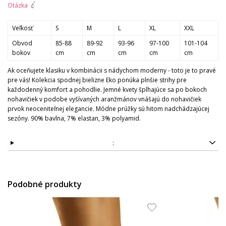
Otázka
Veľkosť
S
M
L
XL
XXL
Obvod
85-88
89-92
93-96
97-100
101-104
bokov
cm
cm
cm
cm
cm
Ak oceňujete klasiku v kombinácii s nádychom moderny - toto je to pravé
pre vás! Kolekcia spodnej bielizne Eko ponúka plnšie strihy pre
každodenný komfort a pohodlie. Jemné kvety šplhajúce sa po bokoch
nohavičiek v podobe vyšívaných aranžmánov vnášajú do nohavičiek
prvok neoceniteľnej elegancie. Módne prúžky sú hitom nadchádzajúcej
sezóny. 90% bavlna, 7% elastan, 3% polyamid.
:
Podobné produkty