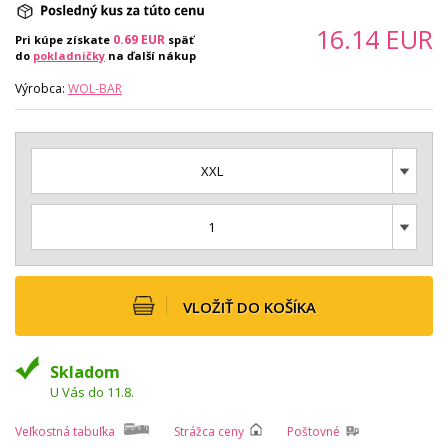
16.14
EUR
0.69
EUR
Pri kúpe získate
späť
do
pokladničky
na ďalší nákup
Výrobca:
WOL-BAR
XXL
1
VLOŽIŤ DO KOŠÍKA
Skladom
U Vás do 11.8.
Veľkostná tabuľka
Strážca ceny
Poštovné