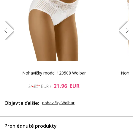
Nohavičky model 129508 Wolbar
Nohav
21.96 EUR
24.85 EUR /
Objavte ďalšie:
nohavičky Wolbar
Prohlédnuté produkty