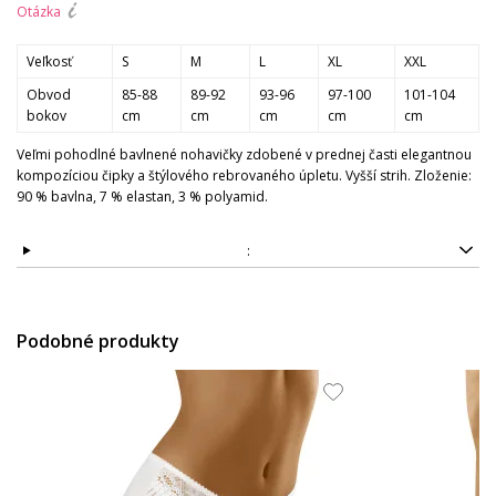
Otázka
Veľkosť
S
M
L
XL
XXL
Obvod
85-88
89-92
93-96
97-100
101-104
bokov
cm
cm
cm
cm
cm
Veľmi pohodlné bavlnené nohavičky zdobené v prednej časti elegantnou
kompozíciou čipky a štýlového rebrovaného úpletu. Vyšší strih. Zloženie:
90 % bavlna, 7 % elastan, 3 % polyamid.
:
Podobné produkty