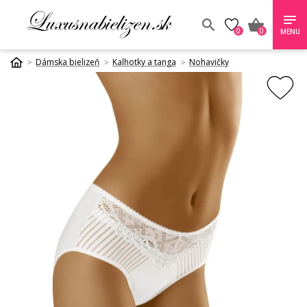
0
0
MENU
Dámska bielizeň
Kalhotky a tanga
Nohavičky