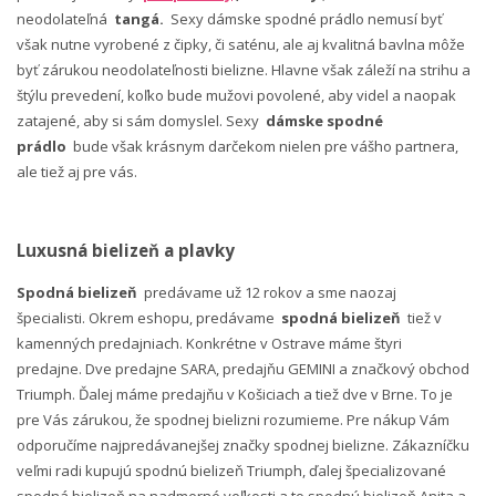
neodolateľná
tangá.
Sexy dámske spodné prádlo nemusí byť
však nutne vyrobené z čipky, či saténu, ale aj kvalitná bavlna môže
byť zárukou neodolateľnosti bielizne. Hlavne však záleží na strihu a
štýlu prevedení, koľko bude mužovi povolené, aby videl a naopak
zatajené, aby si sám domyslel. Sexy
dámske spodné
prádlo
bude však krásnym darčekom nielen pre vášho partnera,
ale tiež aj pre vás.
Luxusná bielizeň a plavky
Spodná bielizeň
predávame už 12 rokov a sme naozaj
špecialisti. Okrem eshopu, predávame
spodná bielizeň
tiež v
kamenných predajniach. Konkrétne v Ostrave máme štyri
predajne. Dve predajne SARA, predajňu GEMINI a značkový obchod
Triumph. Ďalej máme predajňu v Košiciach a tiež dve v Brne. To je
pre Vás zárukou, že spodnej bielizni rozumieme. Pre nákup Vám
odporučíme najpredávanejšej značky spodnej bielizne. Zákazníčku
veľmi radi kupujú spodnú bielizeň Triumph, ďalej špecializované