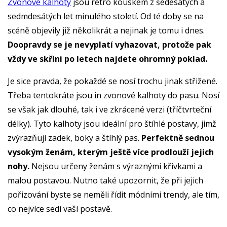
Zvonové kalhoty
jsou retro kouskem z šedesátých a
sedmdesátých let minulého století. Od té doby se na
scéně objevily již několikrát a nejinak je tomu i dnes.
Doopravdy se je nevyplatí vyhazovat, protože pak
vždy ve skříni po letech najdete ohromný poklad.
Je sice pravda, že pokaždé se nosí trochu jinak střižené.
Třeba tentokráte jsou in zvonové kalhoty do pasu. Nosí
se však jak dlouhé, tak i ve zkrácené verzi (tříčtvrteční
délky). Tyto kalhoty jsou ideální pro štíhlé postavy, jimž
zvýrazňují zadek, boky a štíhlý pas.
Perfektně sednou
vysokým ženám, kterým ještě více prodlouží jejich
nohy.
Nejsou určeny ženám s výraznými křivkami a
malou postavou. Nutno také upozornit, že při jejich
pořizování byste se neměli řídit módními trendy, ale tím,
co nejvíce sedí vaší postavě.