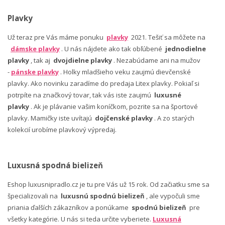
Plavky
Už teraz pre Vás máme ponuku
plavky
2021. Tešiť sa môžete na
dámske plavky
. U nás nájdete ako tak obľúbené
jednodielne
plavky
, tak aj
dvojdielne plavky
. Nezabúdame ani na mužov
-
pánske plavky
. Holky mladšieho veku zaujmú dievčenské
plavky. Ako novinku zaradíme do predaja Litex plavky. Pokiaľ si
potrpíte na značkový tovar, tak vás iste zaujmú
luxusné
plavky
. Ak je plávanie vašim koníčkom, pozrite sa na športové
plavky. Mamičky iste uvítajú
dojčenské plavky
. A zo starých
kolekcií urobíme plavkový výpredaj.
Luxusná spodná bielizeň
Eshop luxusnipradlo.cz je tu pre Vás už 15 rok. Od začiatku sme sa
špecializovali na
luxusnú spodnú bielizeň
, ale vypočuli sme
priania ďalších zákazníkov a ponúkame
spodnú bielizeň
pre
všetky kategórie. U nás si teda určite vyberiete.
Luxusná