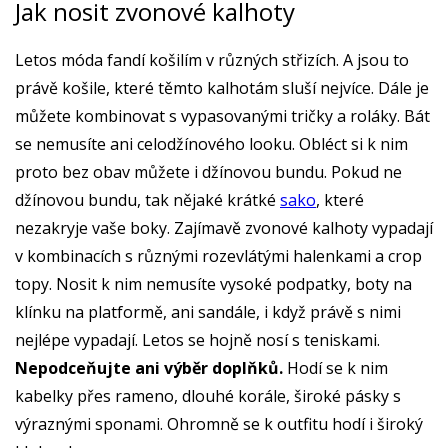
Jak nosit zvonové kalhoty
Letos móda fandí košilím v různých střizích. A jsou to
právě košile, které těmto kalhotám sluší nejvíce. Dále je
můžete kombinovat s vypasovanými tričky a roláky. Bát
se nemusíte ani celodžínového looku. Obléct si k nim
proto bez obav můžete i džínovou bundu. Pokud ne
džínovou bundu, tak nějaké krátké
sako
, které
nezakryje vaše boky. Zajímavě zvonové kalhoty vypadají
v kombinacích s různými rozevlátými halenkami a crop
topy. Nosit k nim nemusíte vysoké podpatky, boty na
klínku na platformě, ani sandále, i když právě s nimi
nejlépe vypadají. Letos se hojně nosí s teniskami.
Nepodceňujte ani výběr doplňků.
Hodí se k nim
kabelky přes rameno, dlouhé korále, široké pásky s
výraznými sponami. Ohromně se k outfitu hodí i široký