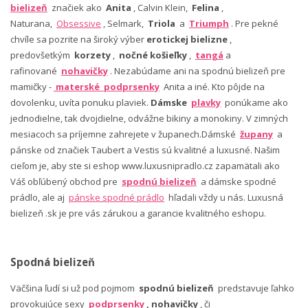
bielizeň
značiek ako
Anita
, Calvin Klein,
Felina
,
Naturana,
Obsessive
, Selmark,
Triola
a
Triumph
. Pre pekné
chvíle sa pozrite na široký výber
erotickej bielizne
,
predovšetkým
korzety
,
nočné košieľky
,
tangá
a
rafinované
nohavičky
. Nezabúdame ani na spodnú bielizeň pre
mamičky -
materské podprsenky
Anita a iné. Kto pôjde na
dovolenku, uvíta ponuku plaviek.
Dámske
plavky
ponúkame ako
jednodielne, tak dvojdielne, odvážne bikiny a monokiny. V zimných
mesiacoch sa príjemne zahrejete v županech.Dámské
župany
a
pánske od značiek Taubert a Vestis sú kvalitné a luxusné. Našim
cieľom je, aby ste si eshop www.luxusnipradlo.cz zapamätali ako
Váš obľúbený obchod pre
spodnú bielizeň
a dámske spodné
prádlo, ale aj
pánske spodné prádlo
hľadali vždy u nás. Luxusná
bielizeň .sk je pre vás zárukou a garancie kvalitného eshopu.
Spodná bielizeň
Väčšina ľudí si už pod pojmom
spodnú bielizeň
predstavuje ľahko
provokujúce sexy
podprsenky
, nohavičky
, či