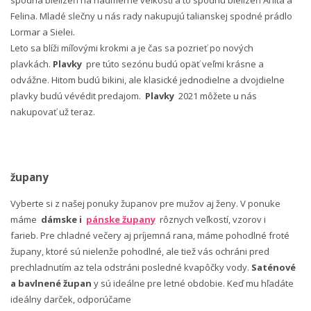
spodná bielizeň na nadmerné veľkosti a to spodnú bielizeň Anita a
Felina. Mladé slečny u nás rady nakupujú talianskej spodné prádlo
Lormar a Sielei.
Leto sa blíži míľovými krokmi a je čas sa pozrieť po nových
plavkách.
Plavky
pre túto sezónu budú opäť veľmi krásne a
odvážne. Hitom budú bikini, ale klasické jednodielne a dvojdielne
plavky budú vévédit predajom.
Plavky
2021 môžete u nás
nakupovať už teraz.
župany
Vyberte si z našej ponuky županov pre mužov aj ženy. V ponuke
máme
dámske i
pánske župany
rôznych veľkostí, vzorov i
farieb. Pre chladné večery aj príjemná rana, máme pohodlné froté
župany, ktoré sú nielenže pohodlné, ale tiež vás ochráni pred
prechladnutím az tela odstráni posledné kvapôčky vody.
Saténové
a bavlnené župan
y sú ideálne pre letné obdobie. Keď mu hľadáte
ideálny darček, odporúčame