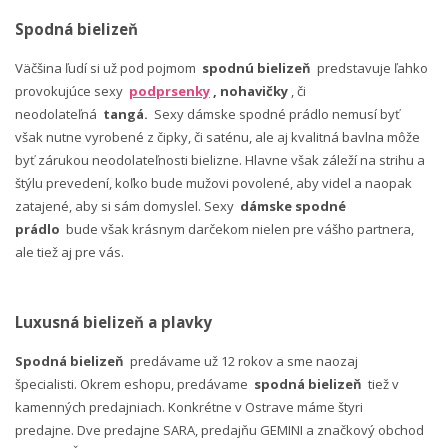
Spodná bielizeň
Väčšina ľudí si už pod pojmom
spodnú bielizeň
predstavuje ľahko
provokujúce sexy
podprsenky
, nohavičky
, či
neodolateľná
tangá.
Sexy dámske spodné prádlo nemusí byť
však nutne vyrobené z čipky, či saténu, ale aj kvalitná bavlna môže
byť zárukou neodolateľnosti bielizne. Hlavne však záleží na strihu a
štýlu prevedení, koľko bude mužovi povolené, aby videl a naopak
zatajené, aby si sám domyslel. Sexy
dámske spodné
prádlo
bude však krásnym darčekom nielen pre vášho partnera,
ale tiež aj pre vás.
Luxusná bielizeň a plavky
Spodná bielizeň
predávame už 12 rokov a sme naozaj
špecialisti. Okrem eshopu, predávame
spodná bielizeň
tiež v
kamenných predajniach. Konkrétne v Ostrave máme štyri
predajne. Dve predajne SARA, predajňu GEMINI a značkový obchod