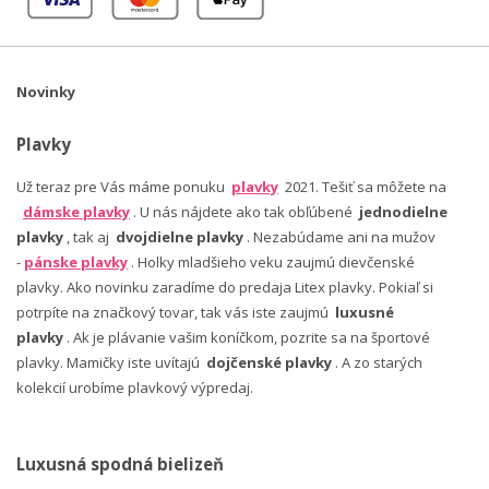
Novinky
Plavky
Už teraz pre Vás máme ponuku
plavky
2021. Tešiť sa môžete na
dámske plavky
. U nás nájdete ako tak obľúbené
jednodielne
plavky
, tak aj
dvojdielne plavky
. Nezabúdame ani na mužov
-
pánske plavky
. Holky mladšieho veku zaujmú dievčenské
plavky. Ako novinku zaradíme do predaja Litex plavky. Pokiaľ si
potrpíte na značkový tovar, tak vás iste zaujmú
luxusné
plavky
. Ak je plávanie vašim koníčkom, pozrite sa na športové
plavky. Mamičky iste uvítajú
dojčenské plavky
. A zo starých
kolekcií urobíme plavkový výpredaj.
Luxusná spodná bielizeň