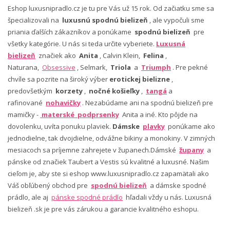
Eshop luxusnipradlo.cz je tu pre Vás už 15 rok. Od začiatku sme sa
špecializovali na
luxusnú spodnú bielizeň
, ale vypočuli sme
priania ďalších zákazníkov a ponúkame
spodnú bielizeň
pre
všetky kategórie. U nás si teda určite vyberiete.
Luxusná
bielizeň
značiek ako
Anita
, Calvin Klein,
Felina
,
Naturana,
Obsessive
, Selmark,
Triola
a
Triumph
. Pre pekné
chvíle sa pozrite na široký výber
erotickej bielizne
,
predovšetkým
korzety
,
nočné košieľky
,
tangá
a
rafinované
nohavičky
. Nezabúdame ani na spodnú bielizeň pre
mamičky -
materské podprsenky
Anita a iné. Kto pôjde na
dovolenku, uvíta ponuku plaviek.
Dámske
plavky
ponúkame ako
jednodielne, tak dvojdielne, odvážne bikiny a monokiny. V zimných
mesiacoch sa príjemne zahrejete v županech.Dámské
župany
a
pánske od značiek Taubert a Vestis sú kvalitné a luxusné. Našim
cieľom je, aby ste si eshop www.luxusnipradlo.cz zapamätali ako
Váš obľúbený obchod pre
spodnú bielizeň
a dámske spodné
prádlo, ale aj
pánske spodné prádlo
hľadali vždy u nás. Luxusná
bielizeň .sk je pre vás zárukou a garancie kvalitného eshopu.