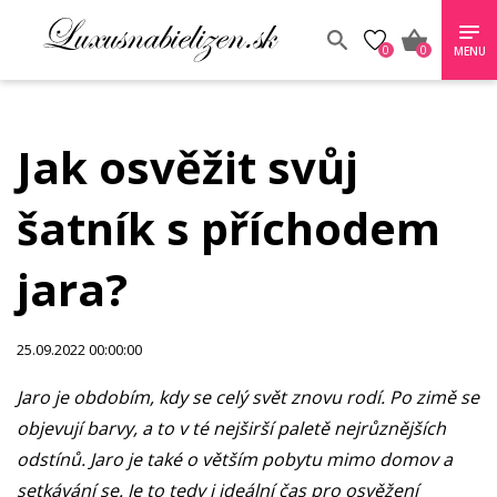
0
0
MENU
Jak osvěžit svůj
šatník s příchodem
jara?
25.09.2022 00:00:00
Jaro je obdobím, kdy se celý svět znovu rodí. Po zimě se
objevují barvy, a to v té nejširší paletě nejrůznějších
odstínů. Jaro je také o větším pobytu mimo domov a
setkávání se. Je to tedy i ideální čas pro osvěžení