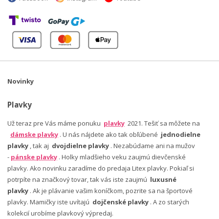
Novinky
Plavky
Už teraz pre Vás máme ponuku
plavky
2021. Tešiť sa môžete na
dámske plavky
. U nás nájdete ako tak obľúbené
jednodielne
plavky
, tak aj
dvojdielne plavky
. Nezabúdame ani na mužov
-
pánske plavky
. Holky mladšieho veku zaujmú dievčenské
plavky. Ako novinku zaradíme do predaja Litex plavky. Pokiaľ si
potrpíte na značkový tovar, tak vás iste zaujmú
luxusné
plavky
. Ak je plávanie vašim koníčkom, pozrite sa na športové
plavky. Mamičky iste uvítajú
dojčenské plavky
. A zo starých
kolekcií urobíme plavkový výpredaj.