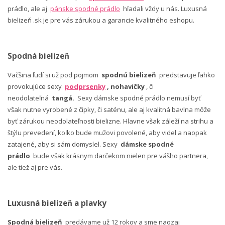
prádlo, ale aj
pánske spodné prádlo
hľadali vždy u nás. Luxusná
bielizeň .sk je pre vás zárukou a garancie kvalitného eshopu.
Spodná bielizeň
Väčšina ľudí si už pod pojmom
spodnú bielizeň
predstavuje ľahko
provokujúce sexy
podprsenky
, nohavičky
, či
neodolateľná
tangá.
Sexy dámske spodné prádlo nemusí byť
však nutne vyrobené z čipky, či saténu, ale aj kvalitná bavlna môže
byť zárukou neodolateľnosti bielizne. Hlavne však záleží na strihu a
štýlu prevedení, koľko bude mužovi povolené, aby videl a naopak
zatajené, aby si sám domyslel. Sexy
dámske spodné
prádlo
bude však krásnym darčekom nielen pre vášho partnera,
ale tiež aj pre vás.
Luxusná bielizeň a plavky
Spodná bielizeň
predávame už 12 rokov a sme naozaj