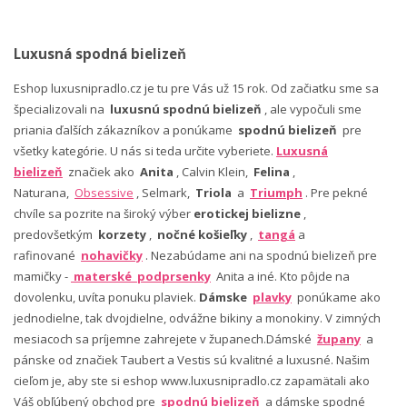
Luxusná spodná bielizeň
Eshop luxusnipradlo.cz je tu pre Vás už 15 rok. Od začiatku sme sa
špecializovali na
luxusnú spodnú bielizeň
, ale vypočuli sme
priania ďalších zákazníkov a ponúkame
spodnú bielizeň
pre
všetky kategórie. U nás si teda určite vyberiete.
Luxusná
bielizeň
značiek ako
Anita
, Calvin Klein,
Felina
,
Naturana,
Obsessive
, Selmark,
Triola
a
Triumph
. Pre pekné
chvíle sa pozrite na široký výber
erotickej bielizne
,
predovšetkým
korzety
,
nočné košieľky
,
tangá
a
rafinované
nohavičky
. Nezabúdame ani na spodnú bielizeň pre
mamičky -
materské podprsenky
Anita a iné. Kto pôjde na
dovolenku, uvíta ponuku plaviek.
Dámske
plavky
ponúkame ako
jednodielne, tak dvojdielne, odvážne bikiny a monokiny. V zimných
mesiacoch sa príjemne zahrejete v županech.Dámské
župany
a
pánske od značiek Taubert a Vestis sú kvalitné a luxusné. Našim
cieľom je, aby ste si eshop www.luxusnipradlo.cz zapamätali ako
Váš obľúbený obchod pre
spodnú bielizeň
a dámske spodné