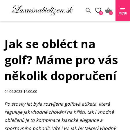
0
0
MENU
Jak se obléct na
golf? Máme pro vás
několik doporučení
04.06.2023 14:00:00
Po stovky let byla rozvíjena golfová etiketa, která
reguluje jak vhodné chování na hřišti, tak i vhodné
oblečení. Je to kombinace klasické elegance a
sportovního pohodlí. Víte i vy, jak by takový vhodný