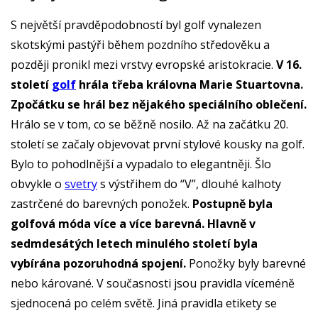
S největší pravděpodobností byl golf vynalezen
skotskými pastýři během pozdního středověku a
později pronikl mezi vrstvy evropské aristokracie.
V 16.
století
golf
hrála třeba královna Marie Stuartovna.
Zpočátku se hrál bez nějakého speciálního oblečení.
Hrálo se v tom, co se běžně nosilo. Až na začátku 20.
století se začaly objevovat první stylové kousky na golf.
Bylo to pohodlnější a vypadalo to elegantněji. Šlo
obvykle o
svetry
s výstřihem do “V”, dlouhé kalhoty
zastrčené do barevných ponožek.
Postupně byla
golfová móda více a více barevná. Hlavně v
sedmdesátých letech minulého století byla
vybírána pozoruhodná spojení.
Ponožky byly barevné
nebo kárované. V současnosti jsou pravidla víceméně
sjednocená po celém světě. Jiná pravidla etikety se