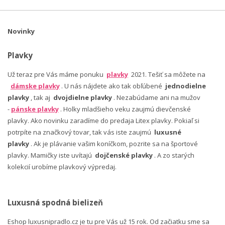
Novinky
Plavky
Už teraz pre Vás máme ponuku
plavky
2021. Tešiť sa môžete na
dámske plavky
. U nás nájdete ako tak obľúbené
jednodielne
plavky
, tak aj
dvojdielne plavky
. Nezabúdame ani na mužov
-
pánske plavky
. Holky mladšieho veku zaujmú dievčenské
plavky. Ako novinku zaradíme do predaja Litex plavky. Pokiaľ si
potrpíte na značkový tovar, tak vás iste zaujmú
luxusné
plavky
. Ak je plávanie vašim koníčkom, pozrite sa na športové
plavky. Mamičky iste uvítajú
dojčenské plavky
. A zo starých
kolekcií urobíme plavkový výpredaj.
Luxusná spodná bielizeň
Eshop luxusnipradlo.cz je tu pre Vás už 15 rok. Od začiatku sme sa