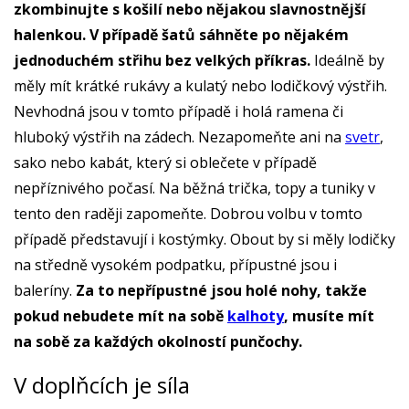
zkombinujte s košilí nebo nějakou slavnostnější
halenkou. V případě šatů sáhněte po nějakém
jednoduchém střihu bez velkých příkras.
Ideálně by
měly mít krátké rukávy a kulatý nebo lodičkový výstřih.
Nevhodná jsou v tomto případě i holá ramena či
hluboký výstřih na zádech. Nezapomeňte ani na
svetr
,
sako nebo kabát, který si oblečete v případě
nepříznivého počasí. Na běžná trička, topy a tuniky v
tento den raději zapomeňte. Dobrou volbu v tomto
případě představují i kostýmky. Obout by si měly lodičky
na středně vysokém podpatku, přípustné jsou i
baleríny.
Za to nepřípustné jsou holé nohy, takže
pokud nebudete mít na sobě
kalhoty
, musíte mít
na sobě za každých okolností punčochy.
V doplňcích je síla