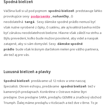
Spodná bielizeň
Väčšina ľudí si už pod pojmom
spodnú bielizeň
predstavuje ľahko
provokujúce sexy
podprsenky
, nohavičky
, či
neodolateľná
tangá.
Sexy dámske spodné prádlo nemusí byť
však nutne vyrobené z čipky, či saténu, ale aj kvalitná bavlna môže
byť zárukou neodolateľnosti bielizne. Hlavne však záleží na strihu a
štýlu prevedení, koľko bude mužovi povolené, aby videl a naopak
zatajené, aby si sám domyslel. Sexy
dámske spodné
prádlo
bude však krásnym darčekom nielen pre vášho partnera,
ale tiež aj pre vás.
Luxusná bielizeň a plavky
Spodná bielizeň
predávame už 12 rokov a sme naozaj
špecialisti. Okrem eshopu, predávame
spodná bielizeň
tiež v
kamenných predajniach. Konkrétne v Ostrave máme štyri
predajne. Dve predajne SARA, predajňu GEMINI a značkový obchod
Triumph. Ďalej máme predajňu v Košiciach a tiež dve v Brne. To je