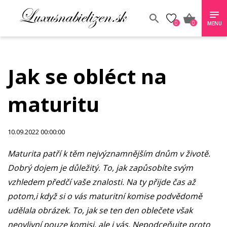
0
0
MENU
Jak se obléct na
maturitu
10.09.2022 00:00:00
Maturita patří k těm nejvýznamnějším dnům v životě.
Dobrý dojem je důležitý. To, jak zapůsobíte svým
vzhledem předčí vaše znalosti. Na ty přijde čas až
potom,i když si o vás maturitní komise podvědomě
udělala obrázek. To, jak se ten den oblečete však
neovlivní pouze komisi, ale i vás. Nepodceňujte proto