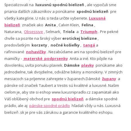
špecializovali na
luxusnú spodnú bielizeň
, ale vypočuli sme
priania ďalších zákazníkov a ponúkame
spodnú bielizeň
pre
všetky kategórie. U nás si teda určite vyberiete.
Luxusná
bielizeň
značiek ako
Anita
, Calvin Klein,
Felina
,
Naturana,
Obsessive
, Selmark,
Triola
a
Triumph
. Pre pekné
chvíle sa pozrite na široký výber
erotickej bielizne
,
predovšetkým
korzety
,
nočné košieľky
,
tangá
a
rafinované
nohavičky
. Nezabúdame ani na spodnú bielizeň pre
mamičky -
materské podprsenky
Anita a iné. Kto pôjde na
dovolenku, uvíta ponuku plaviek.
Dámske
plavky
ponúkame ako
jednodielne, tak dvojdielne, odvážne bikiny a monokiny. V zimných
mesiacoch sa príjemne zahrejete v županech.Dámské
župany
a
pánske od značiek Taubert a Vestis sú kvalitné a luxusné. Našim
cieľom je, aby ste si eshop www.luxusnipradlo.cz zapamätali ako
Váš obľúbený obchod pre
spodnú bielizeň
a dámske spodné
prádlo, ale aj
pánske spodné prádlo
hľadali vždy u nás. Luxusná
bielizeň .sk je pre vás zárukou a garancie kvalitného eshopu.