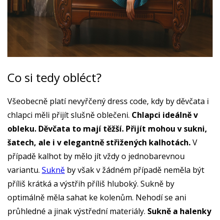
Co si tedy obléct?
Všeobecně platí nevyřčený dress code, kdy by děvčata i
chlapci měli přijít slušně oblečeni.
Chlapci ideálně v
obleku. Děvčata to mají těžší. Přijít mohou v sukni,
šatech, ale i v elegantně střižených kalhotách.
V
případě kalhot by mělo jít vždy o jednobarevnou
variantu.
Sukně
by však v žádném případě neměla být
příliš krátká a výstřih příliš hluboký. Sukně by
optimálně měla sahat ke kolenům. Nehodí se ani
průhledné a jinak výstřední materiály.
Sukně a halenky