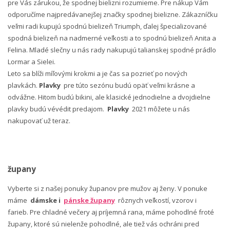
pre Vás zárukou, že spodnej bielizni rozumieme. Pre nákup Vám
odporučíme najpredávanejšej značky spodnej bielizne. Zákazníčku
veľmi radi kupujú spodnú bielizeň Triumph, ďalej špecializované
spodná bielizeň na nadmerné veľkosti a to spodnú bielizeň Anita a
Felina. Mladé slečny u nás rady nakupujú talianskej spodné prádlo
Lormar a Sielei.
Leto sa blíži míľovými krokmi a je čas sa pozrieť po nových
plavkách.
Plavky
pre túto sezónu budú opäť veľmi krásne a
odvážne. Hitom budú bikini, ale klasické jednodielne a dvojdielne
plavky budú vévédit predajom.
Plavky
2021 môžete u nás
nakupovať už teraz.
župany
Vyberte si z našej ponuky županov pre mužov aj ženy. V ponuke
máme
dámske i
pánske župany
rôznych veľkostí, vzorov i
farieb. Pre chladné večery aj príjemná rana, máme pohodlné froté
župany, ktoré sú nielenže pohodlné, ale tiež vás ochráni pred