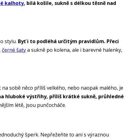
né kalhoty
, bílá košile, sukně s délkou těsně nad
o stylu.
Byť i to podléhá určitým pravidlům. Přeci
,
černé šaty
a sukně po kolena, ale i barevné halenky,
Mít na sobě něco příliš velkého, nebo naopak malého, je
 hluboké výstřihy, příliš krátké sukně, průhledné
ějším létě, jsou punčocháče.
ednoduchý šperk. Nepřežeňte to ani s výraznou