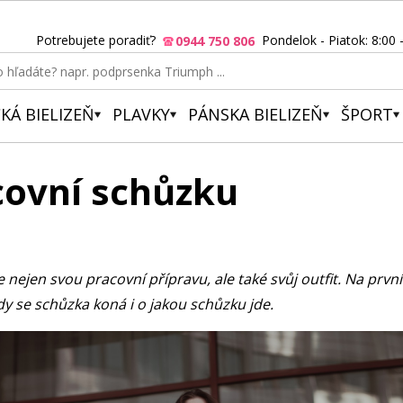
Potrebujete poradiť?
Pondelok - Piatok: 8:00 
0944 750 806
KÁ BIELIZEŇ
PLAVKY
PÁNSKA BIELIZEŇ
ŠPORT
covní schůzku
nejen svou pracovní přípravu, ale také svůj outfit. Na první
kdy se schůzka koná i o jakou schůzku jde.