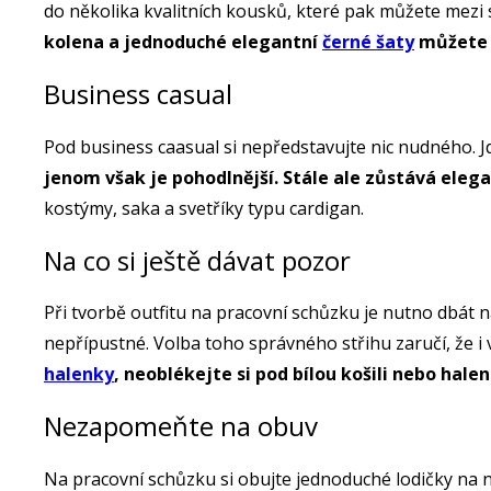
do několika kvalitních kousků, které pak můžete mez
kolena a jednoduché elegantní
černé šaty
můžete 
Business casual
Pod business caasual si nepředstavujte nic nudného. Jd
jenom však je pohodlnější. Stále ale zůstává elega
kostýmy, saka a svetříky typu cardigan.
Na co si ještě dávat pozor
Při tvorbě outfitu na pracovní schůzku je nutno dbát na
nepřípustné. Volba toho správného střihu zaručí, že i
halenky
, neoblékejte si pod bílou košili nebo hal
Nezapomeňte na obuv
Na pracovní schůzku si obujte jednoduché lodičky na