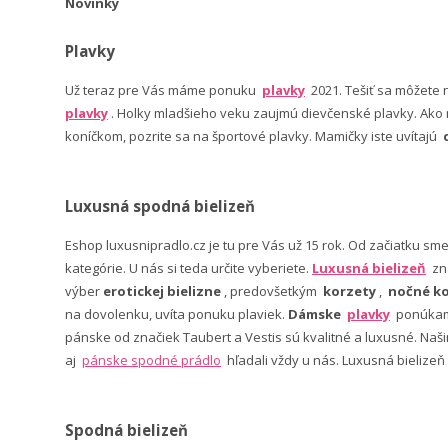
Novinky
Plavky
Už teraz pre Vás máme ponuku
plavky
2021. Tešiť sa môžete
plavky
. Holky mladšieho veku zaujmú dievčenské plavky. Ako n
koníčkom, pozrite sa na športové plavky. Mamičky iste uvítajú
Luxusná spodná bielizeň
Eshop luxusnipradlo.cz je tu pre Vás už 15 rok. Od začiatku sm
kategórie. U nás si teda určite vyberiete.
Luxusná bielizeň
zn
výber
erotickej bielizne
, predovšetkým
korzety
,
nočné ko
na dovolenku, uvíta ponuku plaviek.
Dámske
plavky
ponúkame
pánske od značiek Taubert a Vestis sú kvalitné a luxusné. Na
aj
pánske spodné prádlo
hľadali vždy u nás. Luxusná bielizeň
Spodná bielizeň