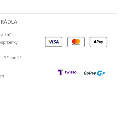
PRÁDLA
rádla?
podprsenky
TUBE kanál?
am