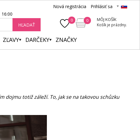
Nová registrácia
Prihlásiť sa
- 16:00
MÔJ KOŠÍK
0
0
HĽADAŤ
Košík je prázdny.
ZĽAVY
DARČEKY
ZNAČKY
m dojmu totiž záleží. To, jak se na takovou schůzku