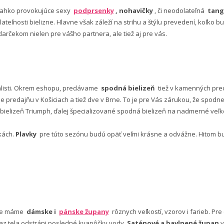
ľahko provokujúce sexy
podprsenky
, nohavičky
, či neodolateľná
tang
lateľnosti bielizne. Hlavne však záleží na strihu a štýlu prevedení, koľko
rčekom nielen pre vášho partnera, ale tiež aj pre vás.
alisti. Okrem eshopu, predávame
spodná bielizeň
tiež v kamenných pred
predajňu v Košiciach a tiež dve v Brne. To je pre Vás zárukou, že spod
ielizeň Triumph, ďalej špecializované spodná bielizeň na nadmerné veľkos
vkách.
Plavky
pre túto sezónu budú opäť veľmi krásne a odvážne. Hitom budú
nuke máme
dámske i
pánske župany
rôznych veľkostí, vzorov i farieb. Pr
 az tela odstráni posledné kvapôčky vody.
Saténové a bavlnené župan
y