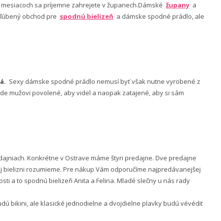
ch mesiacoch sa príjemne zahrejete v županech.Dámské
župany
a
 obľúbený obchod pre
spodnú bielizeň
a dámske spodné prádlo, ale
á.
Sexy dámske spodné prádlo nemusí byť však nutne vyrobené z
 bude mužovi povolené, aby videl a naopak zatajené, aby si sám
ajniach. Konkrétne v Ostrave máme štyri predajne. Dve predajne
nej bielizni rozumieme. Pre nákup Vám odporučíme najpredávanejšej
ti a to spodnú bielizeň Anita a Felina. Mladé slečny u nás rady
 bikini, ale klasické jednodielne a dvojdielne plavky budú vévédit