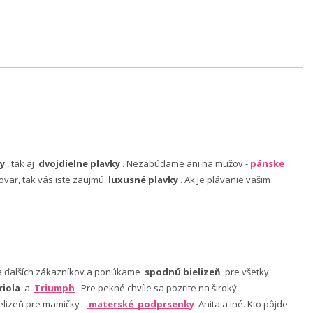
y
, tak aj
dvojdielne plavky
. Nezabúdame ani na mužov -
pánske
ovar, tak vás iste zaujmú
luxusné plavky
. Ak je plávanie vašim
nia ďalších zákazníkov a ponúkame
spodnú bielizeň
pre všetky
riola
a
Triumph
. Pre pekné chvíle sa pozrite na široký
lizeň pre mamičky -
materské podprsenky
Anita a iné. Kto pôjde