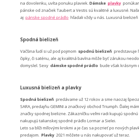
na dovolenku, uvíta ponuku plaviek.
Dámske
plavky
ponúkame
pánske od značiek Taubert a Vestis sú kvalitné a luxusné. Na
aj
pánske spodné prádlo
hľadali vždy u nás. Luxusná bielizeň
Spodná bielizeň
Väčšina ľudí si už pod pojmom
spodnú bielizeň
predstavuje 
čipky, či saténu, ale aj kvalitná bavlna môže byť zárukou neodo
domyslel. Sexy
dámske spodné prádlo
bude však krásnym da
Luxusná bielizeň a plavky
Spodná bielizeň
predávame už 12 rokov a sme naozaj špeci
SARA, predajňu GEMINI a značkový obchod Triumph. Ďalej máme 
značky spodnej bielizne. Zákazníčku veľmi radi kupujú spodnú b
nakupujú talianskej spodné prádlo Lormar a Sielei.
Leto sa blíži míľovými krokmi a je čas sa pozrieť po nových pla
predajom.
Plavky
2021 môžete u nás nakupovať už teraz.