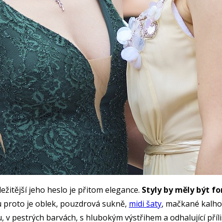
ežitější jeho heslo je přitom elegance.
Styly by měly být fo
 proto je oblek, pouzdrová sukně,
midi šaty
, mačkané kalho
, v pestrých barvách, s hlubokým výstřihem a odhalující pří