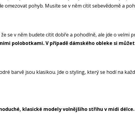
ude omezovat pohyb. Musíte se v něm cítit sebevědomě a po
že se v něm budete cítit dobře a pohodlně, ale jde o velmi pr
ntními polobotkami. V případě dámského obleke si můžet
é barvě jsou klasikou. Jde o styling, který se hodí na kaž
noduché, klasické modely volnějšího střihu v midi délce