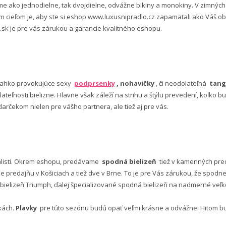
 ako jednodielne, tak dvojdielne, odvážne bikiny a monokiny. V zimný
šim cieľom je, aby ste si eshop www.luxusnipradlo.cz zapamätali ako Váš
 .sk je pre vás zárukou a garancie kvalitného eshopu.
ľahko provokujúce sexy
podprsenky
, nohavičky
, či neodolateľná
tang
lateľnosti bielizne. Hlavne však záleží na strihu a štýlu prevedení, koľko
rčekom nielen pre vášho partnera, ale tiež aj pre vás.
alisti. Okrem eshopu, predávame
spodná bielizeň
tiež v kamenných pred
predajňu v Košiciach a tiež dve v Brne. To je pre Vás zárukou, že spod
ielizeň Triumph, ďalej špecializované spodná bielizeň na nadmerné veľkos
vkách.
Plavky
pre túto sezónu budú opäť veľmi krásne a odvážne. Hitom budú