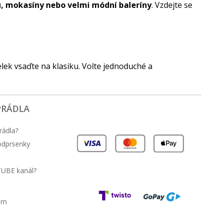
, mokasíny nebo velmi módní baleríny
. Vzdejte se
lek vsaďte na klasiku. Volte jednoduché a
PRÁDLA
rádla?
podprsenky
TUBE kanál?
am