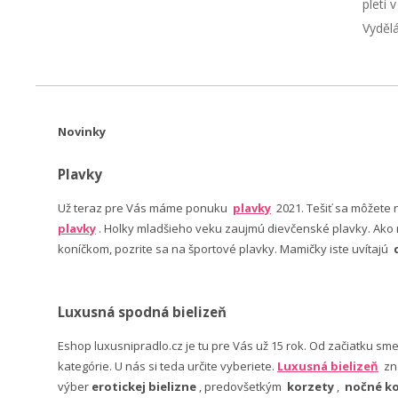
pleti 
Vyděl
Novinky
Plavky
Už teraz pre Vás máme ponuku
plavky
2021. Tešiť sa môžete
plavky
. Holky mladšieho veku zaujmú dievčenské plavky. Ako n
koníčkom, pozrite sa na športové plavky. Mamičky iste uvítajú
Luxusná spodná bielizeň
Eshop luxusnipradlo.cz je tu pre Vás už 15 rok. Od začiatku sm
kategórie. U nás si teda určite vyberiete.
Luxusná bielizeň
zn
výber
erotickej bielizne
, predovšetkým
korzety
,
nočné ko