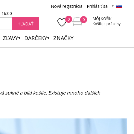
Nová registrácia
Prihlásiť sa
- 16:00
MÔJ KOŠÍK
0
0
HĽADAŤ
Košík je prázdny.
ZĽAVY
DARČEKY
ZNAČKY
vá sukně a bílá košile. Existuje mnoho dalších