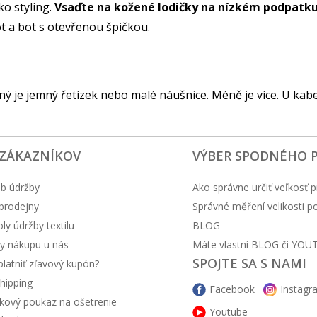
ko styling.
Vsaďte na kožené lodičky na nízkém podpatku
t a bot s otevřenou špičkou.
ný je jemný řetízek nebo malé náušnice. Méně je více. U kabe
 ZÁKAZNÍKOV
VÝBER SPODNÉHO 
b údržby
Ako správne určiť veľkosť p
prodejny
Správné měření velikosti 
y údržby textilu
BLOG
y nákupu u nás
Máte vlastní BLOG či YOU
SPOJTE SA S NAMI
latniť zľavový kupón?
hipping
Facebook
Instagr
kový poukaz na ošetrenie
Youtube