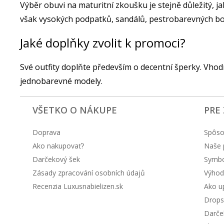
Výběr obuvi na maturitní zkoušku je stejně důležitý, ja
však vysokých podpatků, sandálů, pestrobarevných bo
Jaké doplňky zvolit k promoci?
Své outfity doplňte především o decentní šperky. Vhod
jednobarevné modely.
VŠETKO O NÁKUPE
PRE
Doprava
Spôso
Ako nakupovať?
Naše 
Darčekový šek
Symbol
Zásady zpracování osobních údajů
Výhod
Recenzia Luxusnabielizen.sk
Ako up
Drops
Darče