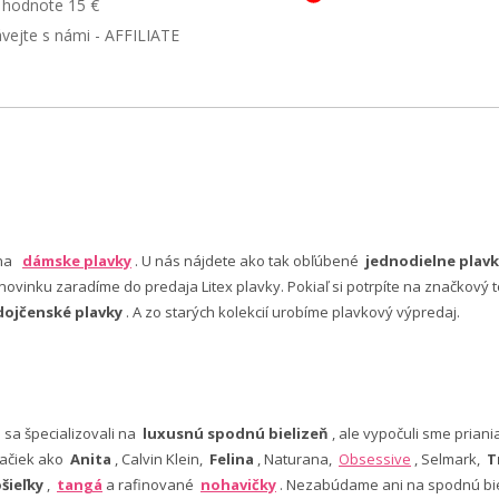
v hodnote 15 €
ávejte s námi - AFFILIATE
 na
dámske plavky
. U nás nájdete ako tak obľúbené
jednodielne plavk
ovinku zaradíme do predaja Litex plavky. Pokiaľ si potrpíte na značkový t
dojčenské plavky
. A zo starých kolekcií urobíme plavkový výpredaj.
e sa špecializovali na
luxusnú spodnú bielizeň
, ale vypočuli sme pria
ačiek ako
Anita
, Calvin Klein,
Felina
, Naturana,
Obsessive
, Selmark,
T
šieľky
,
tangá
a rafinované
nohavičky
. Nezabúdame ani na spodnú bie