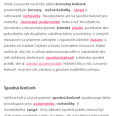
chvíle sa pozrite na široký výber
erotickej bielizne
,
predovšetkým
korzety
,
nočné košieľky
,
tangá
a
rafinované
nohavičky
. Nezabúdame ani na spodnú bielizeň pre
mamičky -
materské podprsenky
Anita a iné. Kto pôjde na
dovolenku, uvíta ponuku plaviek.
Dámske
plavky
ponúkame ako
jednodielne, tak dvojdielne, odvážne bikiny a monokiny. V zimných
mesiacoch sa príjemne zahrejete v županech.Dámské
župany
a
pánske od značiek Taubert a Vestis sú kvalitné a luxusné. Našim
cieľom je, aby ste si eshop www.luxusnipradlo.cz zapamätali ako
Váš obľúbený obchod pre
spodnú bielizeň
a dámske spodné
prádlo, ale aj
pánske spodné prádlo
hľadali vždy u nás. Luxusná
bielizeň .sk je pre vás zárukou a garancie kvalitného eshopu.
Spodná bielizeň
Väčšina ľudí si už pod pojmom
spodnú bielizeň
predstavuje ľahko
provokujúce sexy
podprsenky
, nohavičky
, či
neodolateľná
tangá.
Sexy dámske spodné prádlo nemusí byť
však nutne vyrobené z čipky, či saténu, ale aj kvalitná bavlna môže