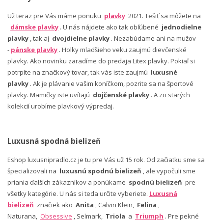
Už teraz pre Vás máme ponuku
plavky
2021. Tešiť sa môžete na
dámske plavky
. U nás nájdete ako tak obľúbené
jednodielne
plavky
, tak aj
dvojdielne plavky
. Nezabúdame ani na mužov
-
pánske plavky
. Holky mladšieho veku zaujmú dievčenské
plavky. Ako novinku zaradíme do predaja Litex plavky. Pokiaľ si
potrpíte na značkový tovar, tak vás iste zaujmú
luxusné
plavky
. Ak je plávanie vašim koníčkom, pozrite sa na športové
plavky. Mamičky iste uvítajú
dojčenské plavky
. A zo starých
kolekcií urobíme plavkový výpredaj.
Luxusná spodná bielizeň
Eshop luxusnipradlo.cz je tu pre Vás už 15 rok. Od začiatku sme sa
špecializovali na
luxusnú spodnú bielizeň
, ale vypočuli sme
priania ďalších zákazníkov a ponúkame
spodnú bielizeň
pre
všetky kategórie. U nás si teda určite vyberiete.
Luxusná
bielizeň
značiek ako
Anita
, Calvin Klein,
Felina
,
Naturana,
Obsessive
, Selmark,
Triola
a
Triumph
. Pre pekné