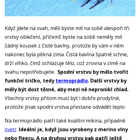
Když jdete na svah, měli byste mít na sobě alespoň tři
vrstvy oblečení, přičemž byste na sobě neměly mít
žádný kousek z čisté bavlny, protože by vám v něm
nakonec byla pěkná zima. Čistá bavlna špatně schne,
drží vlhko, čímž ochlazuje tělo, což zrovna v zimě na
svahu nepotřebujete.
Spodní vrstvu by mělo tvořit
funkční tričko, tedy
termoprádlo
. Další vrstvy by
měly být dost těsné, aby mezi ně nepronikl chlad.
Všechny vrstvy přitom musí být i dobře prodyšné,
protože jinak spodní vrstva přestane odvádět teplo.
Na termoprádlo patří také kvalitní mikina, případně
svetr
.
Ideální je, když jsou vyrobeny z merino vlny
nebo fleecu. A na druhou vrstvu pak patří ještě