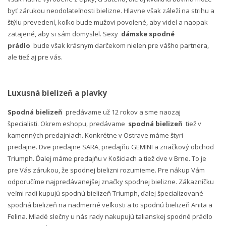
byť zárukou neodolateľnosti bielizne. Hlavne však záleží na strihu a
štýlu prevedení, koľko bude mužovi povolené, aby videl a naopak
zatajené, aby si sám domyslel. Sexy
dámske spodné
prádlo
bude však krásnym darčekom nielen pre vášho partnera,
ale tiež aj pre vás.
Luxusná bielizeň a plavky
Spodná bielizeň
predávame už 12 rokov a sme naozaj
špecialisti. Okrem eshopu, predávame
spodná bielizeň
tiež v
kamenných predajniach. Konkrétne v Ostrave máme štyri
predajne. Dve predajne SARA, predajňu GEMINI a značkový obchod
Triumph. Ďalej máme predajňu v Košiciach a tiež dve v Brne. To je
pre Vás zárukou, že spodnej bielizni rozumieme. Pre nákup Vám
odporučíme najpredávanejšej značky spodnej bielizne. Zákazníčku
veľmi radi kupujú spodnú bielizeň Triumph, ďalej špecializované
spodná bielizeň na nadmerné veľkosti a to spodnú bielizeň Anita a
Felina. Mladé slečny u nás rady nakupujú talianskej spodné prádlo