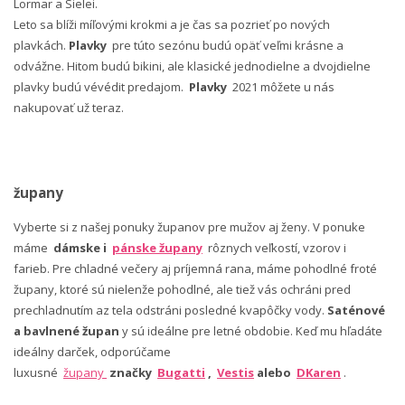
Lormar a Sielei.
Leto sa blíži míľovými krokmi a je čas sa pozrieť po nových
plavkách.
Plavky
pre túto sezónu budú opäť veľmi krásne a
odvážne. Hitom budú bikini, ale klasické jednodielne a dvojdielne
plavky budú vévédit predajom.
Plavky
2021 môžete u nás
nakupovať už teraz.
župany
Vyberte si z našej ponuky županov pre mužov aj ženy. V ponuke
máme
dámske i
pánske župany
rôznych veľkostí, vzorov i
farieb. Pre chladné večery aj príjemná rana, máme pohodlné froté
župany, ktoré sú nielenže pohodlné, ale tiež vás ochráni pred
prechladnutím az tela odstráni posledné kvapôčky vody.
Saténové
a bavlnené župan
y sú ideálne pre letné obdobie. Keď mu hľadáte
ideálny darček, odporúčame
luxusné
župany
značky
Bugatti
,
Vestis
alebo
DKaren
.