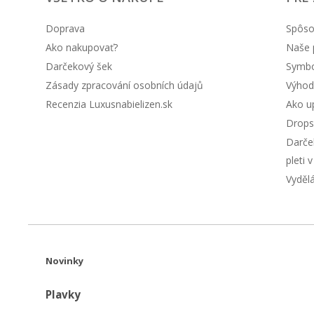
Doprava
Spôso
Ako nakupovať?
Naše 
Darčekový šek
Symbol
Zásady zpracování osobních údajů
Výhod
Recenzia Luxusnabielizen.sk
Ako up
Drops
Darče
pleti 
Vyděl
Novinky
Plavky