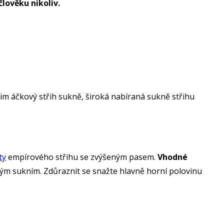
lověku nikoliv.
im áčkový střih sukně, široká nabíraná sukně střihu
ty
empírového střihu se zvýšeným pasem.
Vhodné
ým sukním. Zdůraznit se snažte hlavně horní polovinu