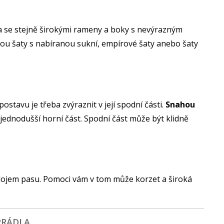
va se stejně širokými rameny a boky s nevýrazným
sou šaty s nabíranou sukní, empírové šaty anebo šaty
tavu je třeba zvýraznit v její spodní části.
Snahou
jjednodušší horní část. Spodní část může být klidně
it dojem pasu. Pomoci vám v tom může korzet a široká
PRÁDLA