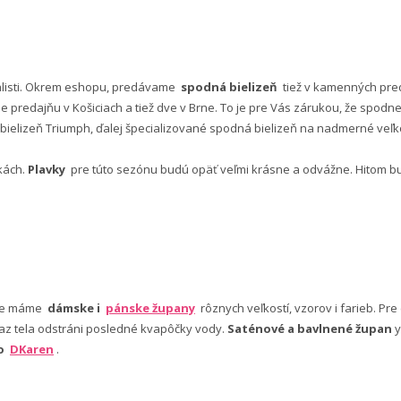
alisti. Okrem eshopu, predávame
spodná bielizeň
tiež v kamenných pred
predajňu v Košiciach a tiež dve v Brne. To je pre Vás zárukou, že spod
ielizeň Triumph, ďalej špecializované spodná bielizeň na nadmerné veľkos
vkách.
Plavky
pre túto sezónu budú opäť veľmi krásne a odvážne. Hitom budú
nuke máme
dámske i
pánske župany
rôznych veľkostí, vzorov i farieb. Pr
 az tela odstráni posledné kvapôčky vody.
Saténové a bavlnené župan
y
bo
DKaren
.