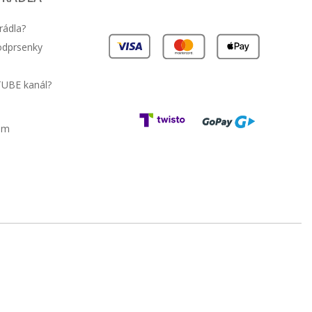
rádla?
podprsenky
TUBE kanál?
am