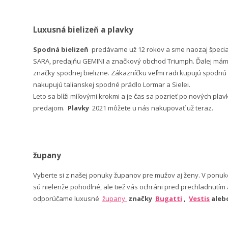
Luxusná bielizeň a plavky
Spodná bielizeň
predávame už 12 rokov a sme naozaj špeci
SARA, predajňu GEMINI a značkový obchod Triumph. Ďalej máme 
značky spodnej bielizne. Zákazníčku veľmi radi kupujú spodnú b
nakupujú talianskej spodné prádlo Lormar a Sielei.
Leto sa blíži míľovými krokmi a je čas sa pozrieť po nových pla
predajom.
Plavky
2021 môžete u nás nakupovať už teraz.
župany
Vyberte si z našej ponuky županov pre mužov aj ženy. V po
sú nielenže pohodlné, ale tiež vás ochráni pred prechladnutím
odporúčame luxusné
župany
značky
Bugatti
,
Vestis
ale