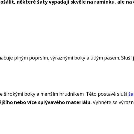
šálit, některé šaty vypadají skvěle na ramínku, ale na č
načuje plným poprsím, výraznými boky a útlým pasem. Sluší j
e širokými boky a menším hrudníkem. Této postavě sluší
ša
nějšího nebo více splývavého materiálu.
Vyhněte se výrazn