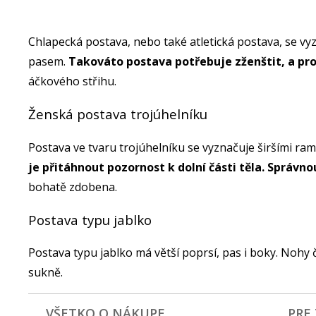
Chlapecká postava, nebo také atletická postava, se vy
pasem.
Takováto postava potřebuje zženštit, a pr
áčkového střihu.
Ženská postava trojúhelníku
Postava ve tvaru trojúhelníku se vyznačuje širšími ra
je přitáhnout pozornost k dolní části těla. Správ
bohatě zdobena.
Postava typu jablko
Postava typu jablko má větší poprsí, pas i boky. Nohy 
sukně.
VŠETKO O NÁKUPE
PRE