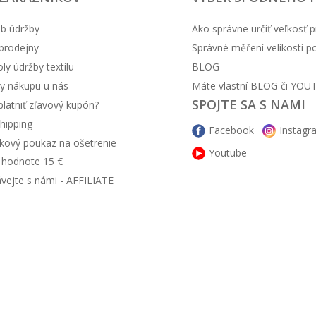
b údržby
Ako správne určiť veľkosť p
prodejny
Správné měření velikosti 
y údržby textilu
BLOG
y nákupu u nás
Máte vlastní BLOG či YOU
SPOJTE SA S NAMI
latniť zľavový kupón?
hipping
Facebook
Instagr
kový poukaz na ošetrenie
Youtube
v hodnote 15 €
ávejte s námi - AFFILIATE