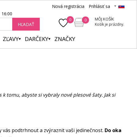
Nová registrácia
Prihlásiť sa
- 16:00
MÔJ KOŠÍK
0
0
HĽADAŤ
Košík je prázdny.
ZĽAVY
DARČEKY
ZNAČKY
k tomu, abyste si vybraly nové plesové šaty. Jak si
by vás podtrhnout a zvýraznit vaši jedinečnost.
Do oka