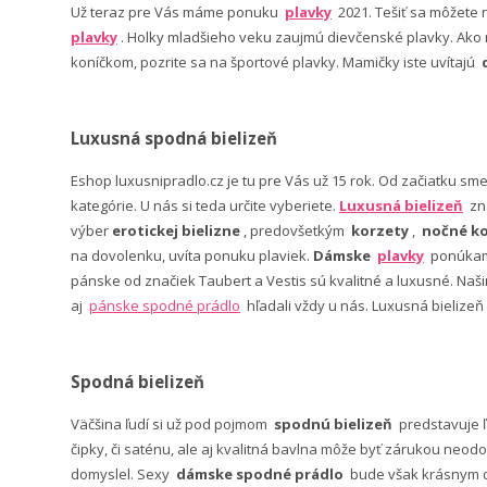
Už teraz pre Vás máme ponuku
plavky
2021. Tešiť sa môžete
plavky
. Holky mladšieho veku zaujmú dievčenské plavky. Ako n
koníčkom, pozrite sa na športové plavky. Mamičky iste uvítajú
Luxusná spodná bielizeň
Eshop luxusnipradlo.cz je tu pre Vás už 15 rok. Od začiatku sm
kategórie. U nás si teda určite vyberiete.
Luxusná bielizeň
zn
výber
erotickej bielizne
, predovšetkým
korzety
,
nočné ko
na dovolenku, uvíta ponuku plaviek.
Dámske
plavky
ponúkame
pánske od značiek Taubert a Vestis sú kvalitné a luxusné. Na
aj
pánske spodné prádlo
hľadali vždy u nás. Luxusná bielizeň
Spodná bielizeň
Väčšina ľudí si už pod pojmom
spodnú bielizeň
predstavuje 
čipky, či saténu, ale aj kvalitná bavlna môže byť zárukou neodo
domyslel. Sexy
dámske spodné prádlo
bude však krásnym da