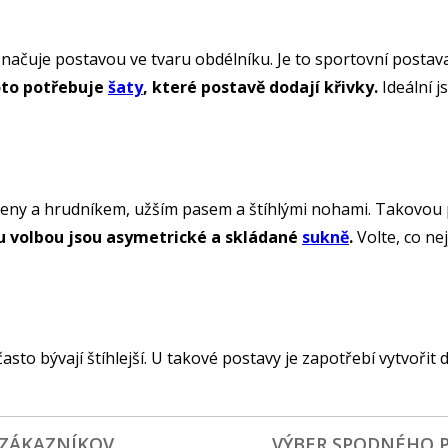
značuje postavou ve tvaru obdélníku. Je to sportovní posta
oto potřebuje
šaty
, které postavě dodají křivky.
Ideální j
meny a hrudníkem, užším pasem a štíhlými nohami. Takovou pos
nou volbou jsou asymetrické a skládané
sukně
.
Volte, co ne
často bývají štíhlejší. U takové postavy je zapotřebí vytvoř
 ZÁKAZNÍKOV
VÝBER SPODNÉHO 