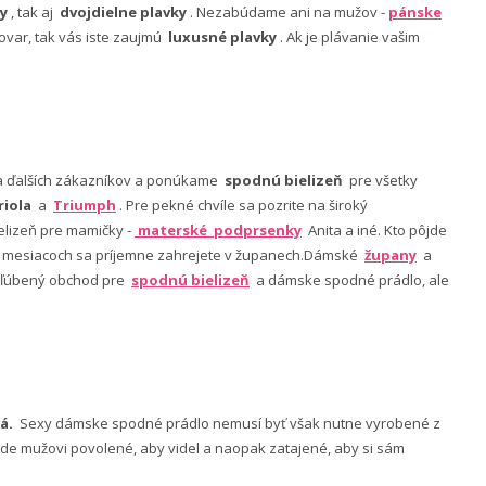
y
, tak aj
dvojdielne plavky
. Nezabúdame ani na mužov -
pánske
ovar, tak vás iste zaujmú
luxusné plavky
. Ak je plávanie vašim
nia ďalších zákazníkov a ponúkame
spodnú bielizeň
pre všetky
riola
a
Triumph
. Pre pekné chvíle sa pozrite na široký
lizeň pre mamičky -
materské podprsenky
Anita a iné. Kto pôjde
ch mesiacoch sa príjemne zahrejete v županech.Dámské
župany
a
 obľúbený obchod pre
spodnú bielizeň
a dámske spodné prádlo, ale
á.
Sexy dámske spodné prádlo nemusí byť však nutne vyrobené z
 bude mužovi povolené, aby videl a naopak zatajené, aby si sám