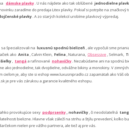
 na
dámske plavky
. U nás nájdete ako tak obľúbené
jednodielne plavk
ovinku zaradíme do predaja Litex plavky. Pokiaľ si potrpíte na značkový t
dojčenské plavky
. A zo starých kolekcií urobíme plavkový výpredaj.
e sa špecializovali na
luxusnú spodnú bielizeň
, ale vypočuli sme pria
ačiek ako
Anita
, Calvin Klein,
Felina
, Naturana,
Obsessive
, Selmark,
T
šieľky
,
tangá
a rafinované
nohavičky
. Nezabúdame ani na spodnú bie
 ako jednodielne, tak dvojdielne, odvážne bikiny a monokiny. V zimný
šim cieľom je, aby ste si eshop www.luxusnipradlo.cz zapamätali ako Váš
 .sk je pre vás zárukou a garancie kvalitného eshopu.
ľahko provokujúce sexy
podprsenky
, nohavičky
, či neodolateľná
tang
lateľnosti bielizne. Hlavne však záleží na strihu a štýlu prevedení, koľko
rčekom nielen pre vášho partnera, ale tiež aj pre vás.