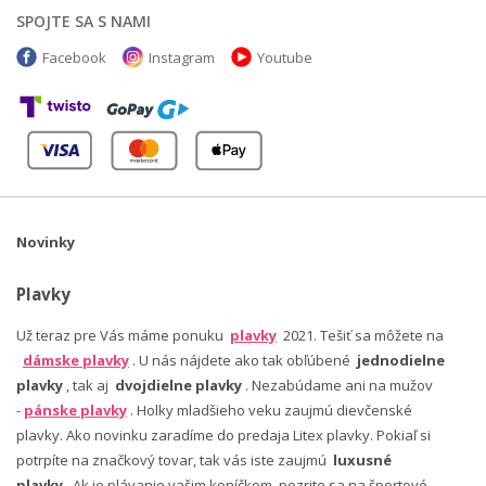
SPOJTE SA S NAMI
Facebook
Instagram
Youtube
Novinky
Plavky
Už teraz pre Vás máme ponuku
plavky
2021. Tešiť sa môžete na
dámske plavky
. U nás nájdete ako tak obľúbené
jednodielne
plavky
, tak aj
dvojdielne plavky
. Nezabúdame ani na mužov
-
pánske plavky
. Holky mladšieho veku zaujmú dievčenské
plavky. Ako novinku zaradíme do predaja Litex plavky. Pokiaľ si
potrpíte na značkový tovar, tak vás iste zaujmú
luxusné
plavky
. Ak je plávanie vašim koníčkom, pozrite sa na športové