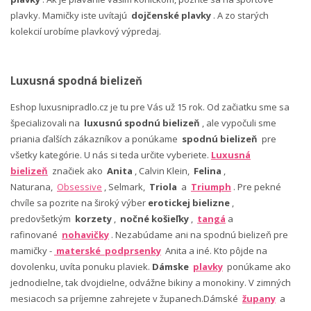
plavky. Mamičky iste uvítajú
dojčenské plavky
. A zo starých
kolekcií urobíme plavkový výpredaj.
Luxusná spodná bielizeň
Eshop luxusnipradlo.cz je tu pre Vás už 15 rok. Od začiatku sme sa
špecializovali na
luxusnú spodnú bielizeň
, ale vypočuli sme
priania ďalších zákazníkov a ponúkame
spodnú bielizeň
pre
všetky kategórie. U nás si teda určite vyberiete.
Luxusná
bielizeň
značiek ako
Anita
, Calvin Klein,
Felina
,
Naturana,
Obsessive
, Selmark,
Triola
a
Triumph
. Pre pekné
chvíle sa pozrite na široký výber
erotickej bielizne
,
predovšetkým
korzety
,
nočné košieľky
,
tangá
a
rafinované
nohavičky
. Nezabúdame ani na spodnú bielizeň pre
mamičky -
materské podprsenky
Anita a iné. Kto pôjde na
dovolenku, uvíta ponuku plaviek.
Dámske
plavky
ponúkame ako
jednodielne, tak dvojdielne, odvážne bikiny a monokiny. V zimných
mesiacoch sa príjemne zahrejete v županech.Dámské
župany
a