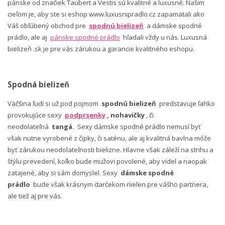
pánske od značiek Taubert a Vestis sú kvalitné a luxusné. Našim
cieľom je, aby ste si eshop www.luxusnipradlo.cz zapamätali ako
Váš obľúbený obchod pre
spodnú bielizeň
a dámske spodné
prádlo, ale aj
pánske spodné prádlo
hľadali vždy u nás. Luxusná
bielizeň .sk je pre vás zárukou a garancie kvalitného eshopu.
Spodná bielizeň
Väčšina ľudí si už pod pojmom
spodnú bielizeň
predstavuje ľahko
provokujúce sexy
podprsenky
, nohavičky
, či
neodolateľná
tangá.
Sexy dámske spodné prádlo nemusí byť
však nutne vyrobené z čipky, či saténu, ale aj kvalitná bavlna môže
byť zárukou neodolateľnosti bielizne. Hlavne však záleží na strihu a
štýlu prevedení, koľko bude mužovi povolené, aby videl a naopak
zatajené, aby si sám domyslel. Sexy
dámske spodné
prádlo
bude však krásnym darčekom nielen pre vášho partnera,
ale tiež aj pre vás.