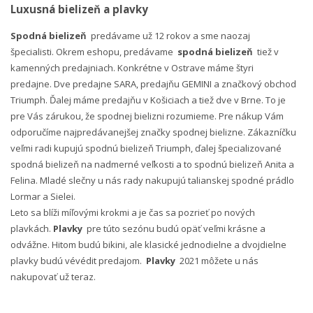
Luxusná bielizeň a plavky
Spodná bielizeň
predávame už 12 rokov a sme naozaj
špecialisti. Okrem eshopu, predávame
spodná bielizeň
tiež v
kamenných predajniach. Konkrétne v Ostrave máme štyri
predajne. Dve predajne SARA, predajňu GEMINI a značkový obchod
Triumph. Ďalej máme predajňu v Košiciach a tiež dve v Brne. To je
pre Vás zárukou, že spodnej bielizni rozumieme. Pre nákup Vám
odporučíme najpredávanejšej značky spodnej bielizne. Zákazníčku
veľmi radi kupujú spodnú bielizeň Triumph, ďalej špecializované
spodná bielizeň na nadmerné veľkosti a to spodnú bielizeň Anita a
Felina. Mladé slečny u nás rady nakupujú talianskej spodné prádlo
Lormar a Sielei.
Leto sa blíži míľovými krokmi a je čas sa pozrieť po nových
plavkách.
Plavky
pre túto sezónu budú opäť veľmi krásne a
odvážne. Hitom budú bikini, ale klasické jednodielne a dvojdielne
plavky budú vévédit predajom.
Plavky
2021 môžete u nás
nakupovať už teraz.