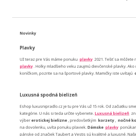
Novinky
Plavky
Už teraz pre Vás máme ponuku
plavky
2021. Tešiť sa môžete
plavky
. Holky mladšieho veku zaujmú dievčenské plavky. Ako n
koníčkom, pozrite sa na športové plavky. Mamičky iste uvítajú
Luxusná spodná bielizeň
Eshop luxusnipradlo.cz je tu pre Vás už 15 rok. Od začiatku sm
kategórie. U nás si teda určite vyberiete.
Luxusná bielizeň
zn
výber
erotickej bielizne
, predovšetkým
korzety
,
nočné ko
na dovolenku, uvíta ponuku plaviek.
Dámske
plavky
ponúkame
pánske od značiek Taubert a Vestis sú kvalitné a luxusné. Na