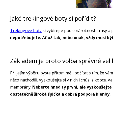
Jaké trekingové boty si pořídit?
Trekingové boty
si vybírejte podle náročnosti trasy a
nepotřebujete. Ať už tak, nebo onak, vždy musí bý
Základem je proto volba správné veli
Při jejím výběru byste přitom měli počítat s tím, že 
něco nachodili. Vyzkoušejte si v nich i chůzi z kopce. 
membrány.
Neberte hned ty první, ale vyzkoušejte
dostatečně široká špička a dobrá podpora klenby.