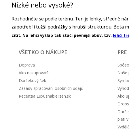
Nízké nebo vysoké?
Rozhodněte se podle terénu. Ten je lehký, středně nároč
zapotřebí i tužší podrážky s hrubší strukturou. Bota m
cítit. Na lehčí výšlap tak stačí pevnější obuv, tzv.
lehčí tr
VŠETKO O NÁKUPE
PRE
Doprava
Spôso
Ako nakupovať?
Naše 
Darčekový šek
Symbol
Zásady zpracování osobních údajů
Výhod
Recenzia Luxusnabielizen.sk
Ako up
Drops
Darče
pleti 
Vyděl