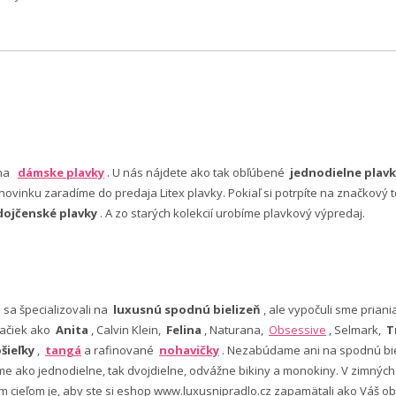
 na
dámske plavky
. U nás nájdete ako tak obľúbené
jednodielne plavk
ovinku zaradíme do predaja Litex plavky. Pokiaľ si potrpíte na značkový t
dojčenské plavky
. A zo starých kolekcií urobíme plavkový výpredaj.
e sa špecializovali na
luxusnú spodnú bielizeň
, ale vypočuli sme pria
ačiek ako
Anita
, Calvin Klein,
Felina
, Naturana,
Obsessive
, Selmark,
T
šieľky
,
tangá
a rafinované
nohavičky
. Nezabúdame ani na spodnú bie
 ako jednodielne, tak dvojdielne, odvážne bikiny a monokiny. V zimný
šim cieľom je, aby ste si eshop www.luxusnipradlo.cz zapamätali ako Váš