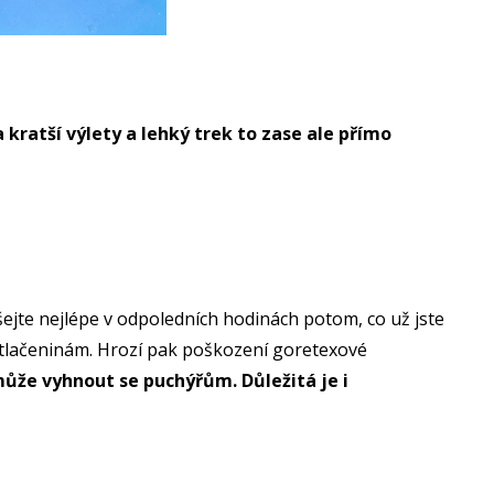
 kratší výlety a lehký trek to zase ale přímo
ejte nejlépe v odpoledních hodinách potom, co už jste
li otlačeninám. Hrozí pak poškození goretexové
ůže vyhnout se puchýřům. Důležitá je i