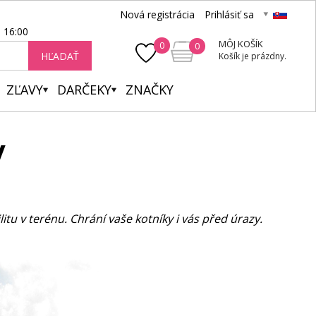
Nová registrácia
Prihlásiť sa
- 16:00
MÔJ KOŠÍK
0
0
HĽADAŤ
Košík je prázdny.
ZĽAVY
DARČEKY
ZNAČKY
v
itu v terénu. Chrání vaše kotníky i vás před úrazy.