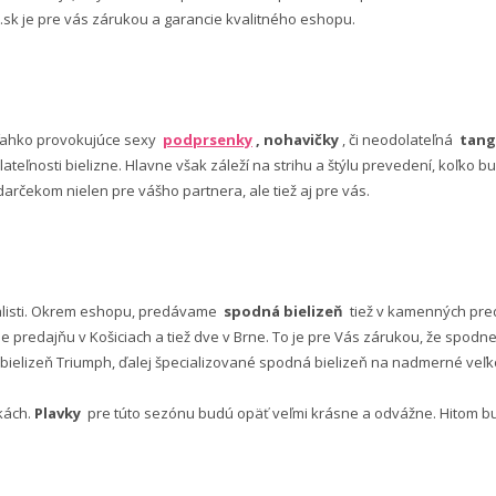
 .sk je pre vás zárukou a garancie kvalitného eshopu.
ľahko provokujúce sexy
podprsenky
, nohavičky
, či neodolateľná
tang
lateľnosti bielizne. Hlavne však záleží na strihu a štýlu prevedení, koľko
rčekom nielen pre vášho partnera, ale tiež aj pre vás.
alisti. Okrem eshopu, predávame
spodná bielizeň
tiež v kamenných pred
predajňu v Košiciach a tiež dve v Brne. To je pre Vás zárukou, že spod
ielizeň Triumph, ďalej špecializované spodná bielizeň na nadmerné veľkos
vkách.
Plavky
pre túto sezónu budú opäť veľmi krásne a odvážne. Hitom budú