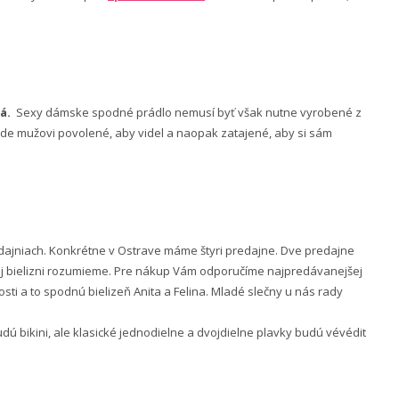
á.
Sexy dámske spodné prádlo nemusí byť však nutne vyrobené z
 bude mužovi povolené, aby videl a naopak zatajené, aby si sám
ajniach. Konkrétne v Ostrave máme štyri predajne. Dve predajne
nej bielizni rozumieme. Pre nákup Vám odporučíme najpredávanejšej
ti a to spodnú bielizeň Anita a Felina. Mladé slečny u nás rady
 bikini, ale klasické jednodielne a dvojdielne plavky budú vévédit