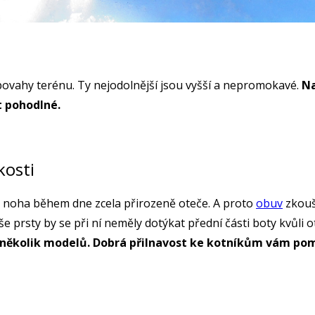
 povahy terénu. Ty nejodolnější jsou vyšší a nepromokavé.
Na
t pohodlné.
kosti
vám noha během dne zcela přirozeně oteče. A proto
obuv
zkouš
Vaše prsty by se při ní neměly dotýkat přední části boty kvů
 několik modelů. Dobrá přilnavost ke kotníkům vám pom