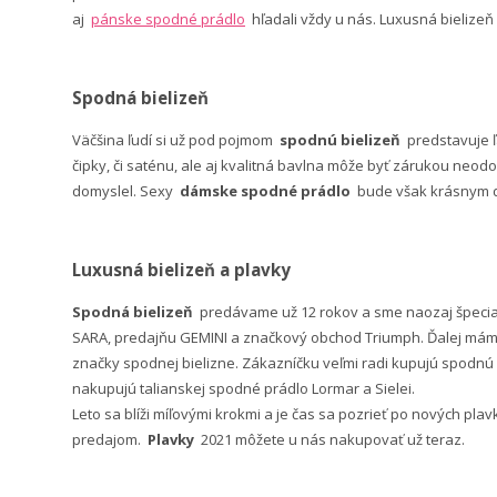
aj
pánske spodné prádlo
hľadali vždy u nás. Luxusná bielizeň
Spodná bielizeň
Väčšina ľudí si už pod pojmom
spodnú bielizeň
predstavuje 
čipky, či saténu, ale aj kvalitná bavlna môže byť zárukou neodo
domyslel. Sexy
dámske spodné prádlo
bude však krásnym da
Luxusná bielizeň a plavky
Spodná bielizeň
predávame už 12 rokov a sme naozaj špeci
SARA, predajňu GEMINI a značkový obchod Triumph. Ďalej máme 
značky spodnej bielizne. Zákazníčku veľmi radi kupujú spodnú b
nakupujú talianskej spodné prádlo Lormar a Sielei.
Leto sa blíži míľovými krokmi a je čas sa pozrieť po nových pla
predajom.
Plavky
2021 môžete u nás nakupovať už teraz.