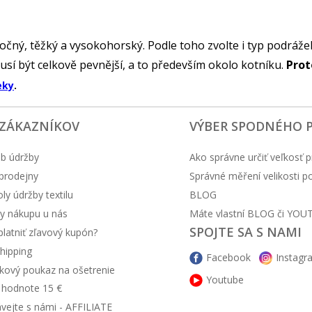
ný, těžký a vysokohorský. Podle toho zvolte i typ podrážek, 
usí být celkově pevnější, a to především okolo kotníku.
Prot
eky
.
 ZÁKAZNÍKOV
VÝBER SPODNÉHO 
b údržby
Ako správne určiť veľkosť p
prodejny
Správné měření velikosti 
y údržby textilu
BLOG
y nákupu u nás
Máte vlastní BLOG či YOU
SPOJTE SA S NAMI
latniť zľavový kupón?
hipping
Facebook
Instagr
kový poukaz na ošetrenie
Youtube
v hodnote 15 €
ávejte s námi - AFFILIATE