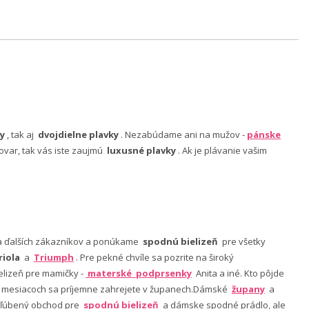
y
, tak aj
dvojdielne plavky
. Nezabúdame ani na mužov -
pánske
ovar, tak vás iste zaujmú
luxusné plavky
. Ak je plávanie vašim
nia ďalších zákazníkov a ponúkame
spodnú bielizeň
pre všetky
riola
a
Triumph
. Pre pekné chvíle sa pozrite na široký
lizeň pre mamičky -
materské podprsenky
Anita a iné. Kto pôjde
ch mesiacoch sa príjemne zahrejete v županech.Dámské
župany
a
 obľúbený obchod pre
spodnú bielizeň
a dámske spodné prádlo, ale