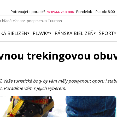
Potrebujete poradiť?
Pondelok - Piatok: 8:00 
0944 750 806
KÁ BIELIZEŇ
PLAVKY
PÁNSKA BIELIZEŇ
ŠPORT
rávnou trekingovou obu
lí. Vaše turistické boty by vám měly poskytnout oporu i stabil
t. Poradíme vám s jejich výběrem.