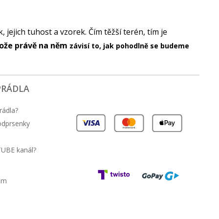
jejich tuhost a vzorek. Čím těžší terén, tím je
ože právě na něm
závisí to, jak pohodlně se budeme
PRÁDLA
rádla?
podprsenky
TUBE kanál?
am