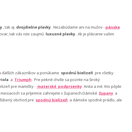
y
, tak aj
dvojdielne plavky
. Nezabúdame ani na mužov -
pánske
ovar, tak vás iste zaujmú
luxusné plavky
. Ak je plávanie vašim
nia ďalších zákazníkov a ponúkame
spodnú bielizeň
pre všetky
riola
a
Triumph
. Pre pekné chvíle sa pozrite na široký
lizeň pre mamičky -
materské podprsenky
Anita a iné. Kto pôjde
ch mesiacoch sa príjemne zahrejete v županech.Dámské
župany
a
 obľúbený obchod pre
spodnú bielizeň
a dámske spodné prádlo, ale