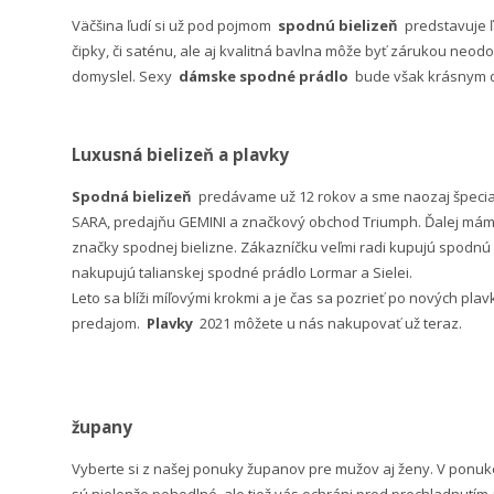
Väčšina ľudí si už pod pojmom
spodnú bielizeň
predstavuje 
čipky, či saténu, ale aj kvalitná bavlna môže byť zárukou neodo
domyslel. Sexy
dámske spodné prádlo
bude však krásnym da
Luxusná bielizeň a plavky
Spodná bielizeň
predávame už 12 rokov a sme naozaj špeci
SARA, predajňu GEMINI a značkový obchod Triumph. Ďalej máme 
značky spodnej bielizne. Zákazníčku veľmi radi kupujú spodnú b
nakupujú talianskej spodné prádlo Lormar a Sielei.
Leto sa blíži míľovými krokmi a je čas sa pozrieť po nových pla
predajom.
Plavky
2021 môžete u nás nakupovať už teraz.
župany
Vyberte si z našej ponuky županov pre mužov aj ženy. V po
sú nielenže pohodlné, ale tiež vás ochráni pred prechladnutím