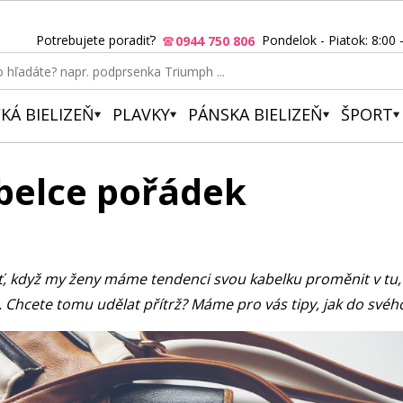
Potrebujete poradiť?
Pondelok - Piatok: 8:00 
0944 750 806
KÁ BIELIZEŇ
PLAVKY
PÁNSKA BIELIZEŇ
ŠPORT
abelce pořádek
lášť, když my ženy máme tendenci svou kabelku proměnit v t
. Chcete tomu udělat přítrž? Máme pro vás tipy, jak do svéh