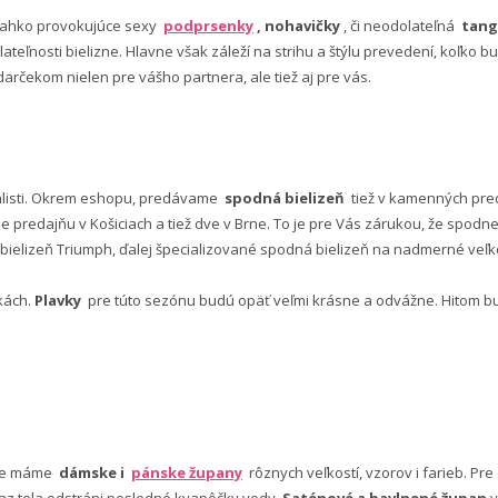
ľahko provokujúce sexy
podprsenky
, nohavičky
, či neodolateľná
tang
lateľnosti bielizne. Hlavne však záleží na strihu a štýlu prevedení, koľko
rčekom nielen pre vášho partnera, ale tiež aj pre vás.
alisti. Okrem eshopu, predávame
spodná bielizeň
tiež v kamenných pred
predajňu v Košiciach a tiež dve v Brne. To je pre Vás zárukou, že spod
ielizeň Triumph, ďalej špecializované spodná bielizeň na nadmerné veľkos
vkách.
Plavky
pre túto sezónu budú opäť veľmi krásne a odvážne. Hitom budú
nuke máme
dámske i
pánske župany
rôznych veľkostí, vzorov i farieb. Pr
 az tela odstráni posledné kvapôčky vody.
Saténové a bavlnené župan
y