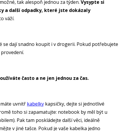
ní možné, tak alespoň jednou za týden.
Vysypte si
ky a další odpadky, které jste dokázaly
co váží.
 se dají snadno koupit i v drogerii. Pokud potřebujete
m provedení.
užíváte často a ne jen jednou za čas.
nemáte uvnitř
kabelky
kapsičky, dejte si jednotlivé
romě toho si zapamatujte: notebook by měl být u
obilem). Pak tam poskládejte další věci, ideálně
ějte v jiné tašce. Pokud je vaše kabelka jedno