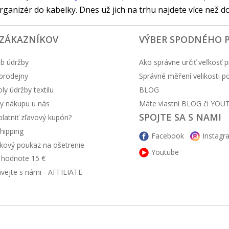
ganizér do kabelky. Dnes už jich na trhu najdete více než d
 ZÁKAZNÍKOV
VÝBER SPODNÉHO 
b údržby
Ako správne určiť veľkosť p
prodejny
Správné měření velikosti 
y údržby textilu
BLOG
y nákupu u nás
Máte vlastní BLOG či YOU
SPOJTE SA S NAMI
latniť zľavový kupón?
hipping
Facebook
Instagr
kový poukaz na ošetrenie
Youtube
v hodnote 15 €
ávejte s námi - AFFILIATE