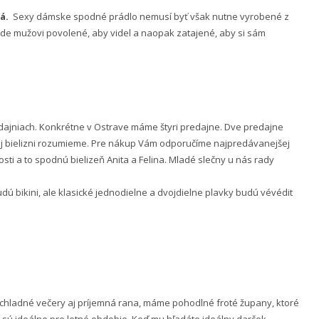
á.
Sexy dámske spodné prádlo nemusí byť však nutne vyrobené z
 bude mužovi povolené, aby videl a naopak zatajené, aby si sám
ajniach. Konkrétne v Ostrave máme štyri predajne. Dve predajne
nej bielizni rozumieme. Pre nákup Vám odporučíme najpredávanejšej
ti a to spodnú bielizeň Anita a Felina. Mladé slečny u nás rady
 bikini, ale klasické jednodielne a dvojdielne plavky budú vévédit
e chladné večery aj príjemná rana, máme pohodlné froté župany, ktoré
 sú ideálne pre letné obdobie. Keď mu hľadáte ideálny darček,