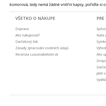
komorová, tedy nemá žádné vnitřní kapsy, pořiďte si or
VŠETKO O NÁKUPE
PRE
Doprava
Spôso
Ako nakupovať?
Naše 
Darčekový šek
Symbol
Zásady zpracování osobních údajů
Výhod
Recenzia Luxusnabielizen.sk
Ako up
Drops
Darče
pleti 
Vyděl