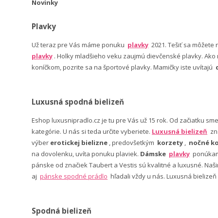
Novinky
Plavky
Už teraz pre Vás máme ponuku
plavky
2021. Tešiť sa môžete
plavky
. Holky mladšieho veku zaujmú dievčenské plavky. Ako n
koníčkom, pozrite sa na športové plavky. Mamičky iste uvítajú
Luxusná spodná bielizeň
Eshop luxusnipradlo.cz je tu pre Vás už 15 rok. Od začiatku sm
kategórie. U nás si teda určite vyberiete.
Luxusná bielizeň
zn
výber
erotickej bielizne
, predovšetkým
korzety
,
nočné ko
na dovolenku, uvíta ponuku plaviek.
Dámske
plavky
ponúkame
pánske od značiek Taubert a Vestis sú kvalitné a luxusné. Na
aj
pánske spodné prádlo
hľadali vždy u nás. Luxusná bielizeň
Spodná bielizeň