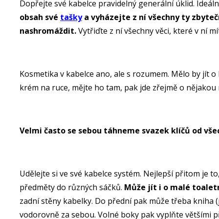
Dopřejte své kabelce pravidelný generální úklid. Ideáln
obsah své
tašky
a vyházejte z ní všechny ty zbyteč
nashromáždit.
Vytřiďte z ní všechny věci, které v ní m
Kosmetika v kabelce ano, ale s rozumem. Mělo by jít o 
krém na ruce, mějte ho tam, pak jde zřejmě o nějakou
Velmi často se sebou táhneme svazek klíčů od všec
Udělejte si ve své kabelce systém. Nejlepší přitom je t
předměty do různých sáčků.
Může jít i o malé toalet
zadní stěny kabelky. Do přední pak může třeba kniha (ješ
vodorovně za sebou. Volné boky pak vyplňte většími př