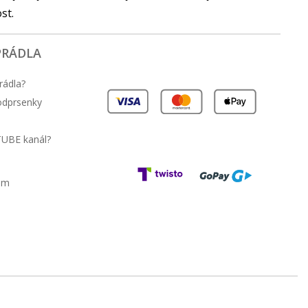
ost.
PRÁDLA
rádla?
podprsenky
TUBE kanál?
am