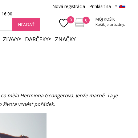
Nová registrácia
Prihlásiť sa
- 16:00
MÔJ KOŠÍK
0
0
HĽADAŤ
Košík je prázdny.
ZĽAVY
DARČEKY
ZNAČKY
u, co měla Hermiona Geangerová. Jenže marně. Ta je
o života vznést pořádek.