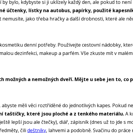
í by bylo, kdybyste si ji uklízely každý den, ale pokud to ne
né účtenky, lístky na autobus, papírky, použité kapesní
ít nemusíte, jako třeba hračky a další drobnosti, které ale ně
kosmetiku denní potřeby. Používejte cestovní nádobky, které
 malou dezinfekci, makeup a parfém. Vše zkuste mít v malé
h možných a nemožných dveří. Mějte u sebe jen to, co po
o, abyste měli věci roztříděné do jednotlivých kapes. Pokud 
ní taštičky, které jsou ploché a z tenkého materiálu.
A k
tě lepší jsou ale čtečky), diář, zápisník (dnes už to jde s m
edměty, čili
deštníky
, lahvemi a podobně. Svačinu do práce m