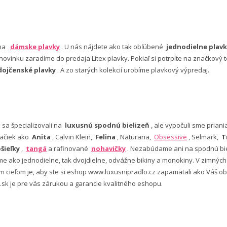
 na
dámske plavky
. U nás nájdete ako tak obľúbené
jednodielne plavk
ovinku zaradíme do predaja Litex plavky. Pokiaľ si potrpíte na značkový t
dojčenské plavky
. A zo starých kolekcií urobíme plavkový výpredaj.
e sa špecializovali na
luxusnú spodnú bielizeň
, ale vypočuli sme pria
ačiek ako
Anita
, Calvin Klein,
Felina
, Naturana,
Obsessive
, Selmark,
T
šieľky
,
tangá
a rafinované
nohavičky
. Nezabúdame ani na spodnú bie
 ako jednodielne, tak dvojdielne, odvážne bikiny a monokiny. V zimný
šim cieľom je, aby ste si eshop www.luxusnipradlo.cz zapamätali ako Váš
 .sk je pre vás zárukou a garancie kvalitného eshopu.