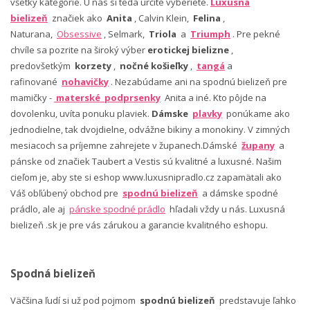
všetky kategórie. U nás si teda určite vyberiete.
Luxusná
bielizeň
značiek ako
Anita
, Calvin Klein,
Felina
,
Naturana,
Obsessive
, Selmark,
Triola
a
Triumph
. Pre pekné
chvíle sa pozrite na široký výber
erotickej bielizne
,
predovšetkým
korzety
,
nočné košieľky
,
tangá
a
rafinované
nohavičky
. Nezabúdame ani na spodnú bielizeň pre
mamičky -
materské podprsenky
Anita a iné. Kto pôjde na
dovolenku, uvíta ponuku plaviek.
Dámske
plavky
ponúkame ako
jednodielne, tak dvojdielne, odvážne bikiny a monokiny. V zimných
mesiacoch sa príjemne zahrejete v županech.Dámské
župany
a
pánske od značiek Taubert a Vestis sú kvalitné a luxusné. Našim
cieľom je, aby ste si eshop www.luxusnipradlo.cz zapamätali ako
Váš obľúbený obchod pre
spodnú bielizeň
a dámske spodné
prádlo, ale aj
pánske spodné prádlo
hľadali vždy u nás. Luxusná
bielizeň .sk je pre vás zárukou a garancie kvalitného eshopu.
Spodná bielizeň
Väčšina ľudí si už pod pojmom
spodnú bielizeň
predstavuje ľahko