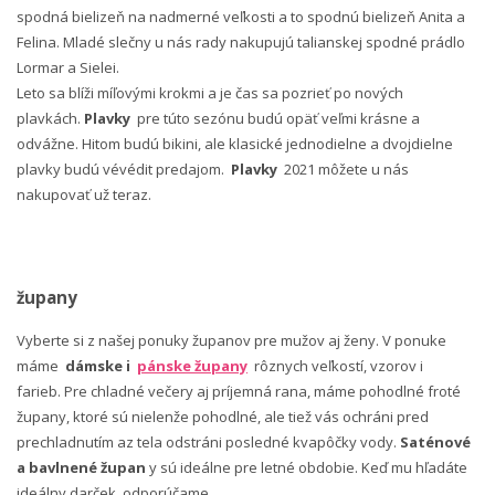
spodná bielizeň na nadmerné veľkosti a to spodnú bielizeň Anita a
Felina. Mladé slečny u nás rady nakupujú talianskej spodné prádlo
Lormar a Sielei.
Leto sa blíži míľovými krokmi a je čas sa pozrieť po nových
plavkách.
Plavky
pre túto sezónu budú opäť veľmi krásne a
odvážne. Hitom budú bikini, ale klasické jednodielne a dvojdielne
plavky budú vévédit predajom.
Plavky
2021 môžete u nás
nakupovať už teraz.
župany
Vyberte si z našej ponuky županov pre mužov aj ženy. V ponuke
máme
dámske i
pánske župany
rôznych veľkostí, vzorov i
farieb. Pre chladné večery aj príjemná rana, máme pohodlné froté
župany, ktoré sú nielenže pohodlné, ale tiež vás ochráni pred
prechladnutím az tela odstráni posledné kvapôčky vody.
Saténové
a bavlnené župan
y sú ideálne pre letné obdobie. Keď mu hľadáte
ideálny darček, odporúčame