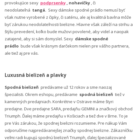
provokujúce sexy
podprsenky
, nohavičky
, či
neodolateľná
tangá.
Sexy dámske spodné prádlo nemusí byť
však nutne vyrobené z čipky, či saténu, ale aj kvalitná bavlna môže
byť zárukou neodolateľnosti bielizne. Hlavne však záleží na strihu a
štýlu prevedení, koľko bude mužovi povolené, aby videl a naopak
zatajené, aby si sám domyslel. Sexy
dámske spodné
prádlo
bude však krásnym darčekom nielen pre vášho partnera,
ale tiež aj pre vás.
Luxusná bielizeň a plavky
Spodná bielizeň
predávame už 12 rokov a sme naozaj
špecialisti. Okrem eshopu, predávame
spodná bielizeň
tiež v
kamenných predajniach. Konkrétne v Ostrave máme štyri
predajne. Dve predajne SARA, predajňu GEMINI a značkový obchod
Triumph. Ďalej máme predajňu v Košiciach a tiež dve v Brne. To je
pre Vás zárukou, že spodnej bielizni rozumieme. Pre nákup Vám
odporučíme najpredávanejšej značky spodnej bielizne. Zákazníčku
veľmi radi kupujú spodnú bielizeň Triumph, ďalej špecializované