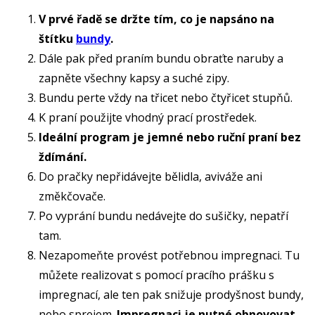
V prvé řadě se držte tím, co je napsáno na
štítku
bundy
.
Dále pak před praním bundu obraťte naruby a
zapněte všechny kapsy a suché zipy.
Bundu perte vždy na třicet nebo čtyřicet stupňů.
K praní použijte vhodný prací prostředek.
Ideální program je jemné nebo ruční praní bez
ždímání.
Do pračky nepřidávejte bělidla, aviváže ani
změkčovače.
Po vyprání bundu nedávejte do sušičky, nepatří
tam.
Nezapomeňte provést potřebnou impregnaci. Tu
můžete realizovat s pomocí pracího prášku s
impregnací, ale ten pak snižuje prodyšnost bundy,
nebo sprejem.
Impregnaci je nutné obnovovat