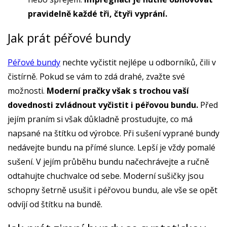
pravidelně každé tři, čtyři vyprání.
Jak prát péřové bundy
Péřové bundy
nechte vyčistit nejlépe u odborníků, čili v
čistírně. Pokud se vám to zdá drahé, zvažte své
možnosti.
Moderní pračky však s trochou vaší
dovednosti zvládnout vyčistit i péřovou bundu.
Před
jejím praním si však důkladně prostudujte, co má
napsané na štítku od výrobce. Při sušení vyprané bundy
nedávejte bundu na přímé slunce. Lepší je vždy pomalé
sušení. V jejím průběhu bundu načechrávejte a ručně
odtahujte chuchvalce od sebe. Moderní sušičky jsou
schopny šetrně usušit i péřovou bundu, ale vše se opět
odvíjí od štítku na bundě.