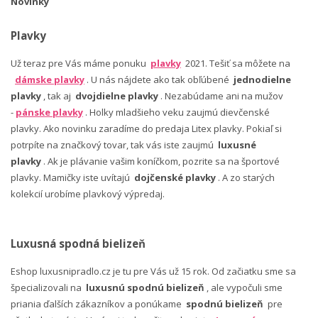
Novinky
Plavky
Už teraz pre Vás máme ponuku
plavky
2021. Tešiť sa môžete na
dámske plavky
. U nás nájdete ako tak obľúbené
jednodielne
plavky
, tak aj
dvojdielne plavky
. Nezabúdame ani na mužov
-
pánske plavky
. Holky mladšieho veku zaujmú dievčenské
plavky. Ako novinku zaradíme do predaja Litex plavky. Pokiaľ si
potrpíte na značkový tovar, tak vás iste zaujmú
luxusné
plavky
. Ak je plávanie vašim koníčkom, pozrite sa na športové
plavky. Mamičky iste uvítajú
dojčenské plavky
. A zo starých
kolekcií urobíme plavkový výpredaj.
Luxusná spodná bielizeň
Eshop luxusnipradlo.cz je tu pre Vás už 15 rok. Od začiatku sme sa
špecializovali na
luxusnú spodnú bielizeň
, ale vypočuli sme
priania ďalších zákazníkov a ponúkame
spodnú bielizeň
pre