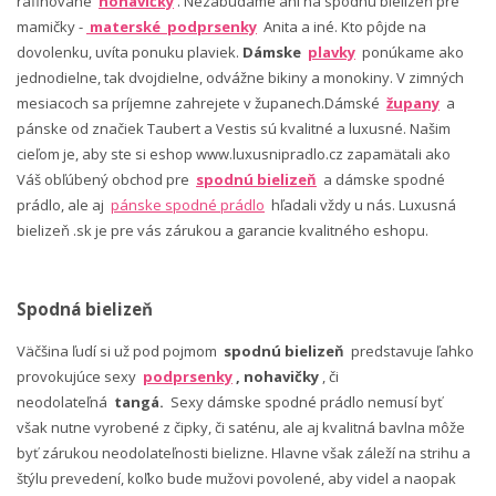
rafinované
nohavičky
. Nezabúdame ani na spodnú bielizeň pre
mamičky -
materské podprsenky
Anita a iné. Kto pôjde na
dovolenku, uvíta ponuku plaviek.
Dámske
plavky
ponúkame ako
jednodielne, tak dvojdielne, odvážne bikiny a monokiny. V zimných
mesiacoch sa príjemne zahrejete v županech.Dámské
župany
a
pánske od značiek Taubert a Vestis sú kvalitné a luxusné. Našim
cieľom je, aby ste si eshop www.luxusnipradlo.cz zapamätali ako
Váš obľúbený obchod pre
spodnú bielizeň
a dámske spodné
prádlo, ale aj
pánske spodné prádlo
hľadali vždy u nás. Luxusná
bielizeň .sk je pre vás zárukou a garancie kvalitného eshopu.
Spodná bielizeň
Väčšina ľudí si už pod pojmom
spodnú bielizeň
predstavuje ľahko
provokujúce sexy
podprsenky
, nohavičky
, či
neodolateľná
tangá.
Sexy dámske spodné prádlo nemusí byť
však nutne vyrobené z čipky, či saténu, ale aj kvalitná bavlna môže
byť zárukou neodolateľnosti bielizne. Hlavne však záleží na strihu a
štýlu prevedení, koľko bude mužovi povolené, aby videl a naopak