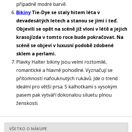
případně modré barvě.
Bikiny
Tie-Dye se staly hitem léta v
devadesátých letech a stanou se jimi i teď.
Objevili se opět na scéně již vloni v létě a jejich
krasojízda v tomto roce bude pokračovat. Na
scéně se objeví v luxusní podobě zdobené
sklem a perlami.
Plavky Halter bikiny jsou velmi roztomilé,
romantické a hlavně pohodlné. Vyznačují se
přítomností nafouknutých rukávů. Jde o trend
ideální pro větší prsa. S kalhotkami s vysokým
pasem pak vytváří dokonalou siluetu plnou
ženskosti.
VŠETKO O NÁKUPE