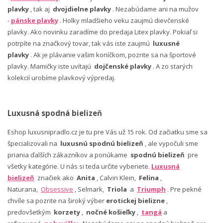
plavky
, tak aj
dvojdielne plavky
. Nezabúdame ani na mužov
-
pánske plavky
. Holky mladšieho veku zaujmú dievčenské
plavky. Ako novinku zaradíme do predaja Litex plavky. Pokiaľ si
potrpíte na značkový tovar, tak vás iste zaujmú
luxusné
plavky
. Ak je plávanie vašim koníčkom, pozrite sa na športové
plavky. Mamičky iste uvítajú
dojčenské plavky
. A zo starých
kolekcií urobíme plavkový výpredaj.
Luxusná spodná bielizeň
Eshop luxusnipradlo.cz je tu pre Vás už 15 rok. Od začiatku sme sa
špecializovali na
luxusnú spodnú bielizeň
, ale vypočuli sme
priania ďalších zákazníkov a ponúkame
spodnú bielizeň
pre
všetky kategórie. U nás si teda určite vyberiete.
Luxusná
bielizeň
značiek ako
Anita
, Calvin Klein,
Felina
,
Naturana,
Obsessive
, Selmark,
Triola
a
Triumph
. Pre pekné
chvíle sa pozrite na široký výber
erotickej bielizne
,
predovšetkým
korzety
,
nočné košieľky
,
tangá
a