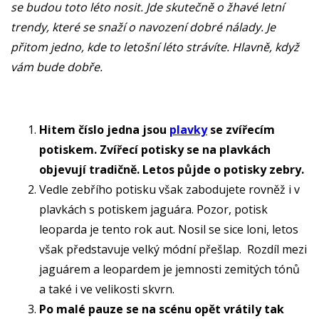
se budou toto léto nosit. Jde skutečně o žhavé letní
trendy, které se snaží o navození dobré nálady. Je
přitom jedno, kde to letošní léto strávíte. Hlavně, když
vám bude dobře.
Hitem číslo jedna jsou
plavky
se zvířecím
potiskem. Zvířecí potisky se na plavkách
objevují tradičně. Letos půjde o potisky zebry.
Vedle zebřího potisku však zabodujete rovněž i v
plavkách s potiskem jaguára. Pozor, potisk
leoparda je tento rok aut. Nosil se sice loni, letos
však představuje velký módní přešlap. Rozdíl mezi
jaguárem a leopardem je jemnosti zemitých tónů
a také i ve velikosti skvrn.
Po malé pauze se na scénu opět vrátily tak