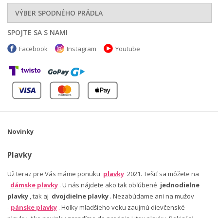
VÝBER SPODNÉHO PRÁDLA
SPOJTE SA S NAMI
Facebook
Instagram
Youtube
Novinky
Plavky
Už teraz pre Vás máme ponuku
plavky
2021. Tešiť sa môžete na
dámske plavky
. U nás nájdete ako tak obľúbené
jednodielne
plavky
, tak aj
dvojdielne plavky
. Nezabúdame ani na mužov
-
pánske plavky
. Holky mladšieho veku zaujmú dievčenské