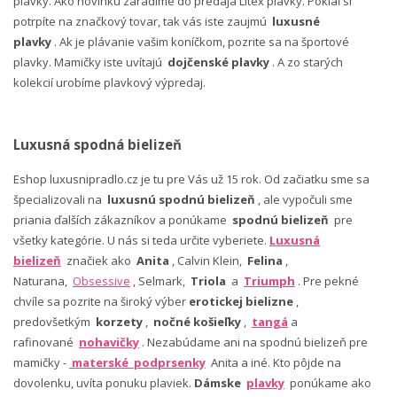
plavky. Ako novinku zaradíme do predaja Litex plavky. Pokiaľ si
potrpíte na značkový tovar, tak vás iste zaujmú
luxusné
plavky
. Ak je plávanie vašim koníčkom, pozrite sa na športové
plavky. Mamičky iste uvítajú
dojčenské plavky
. A zo starých
kolekcií urobíme plavkový výpredaj.
Luxusná spodná bielizeň
Eshop luxusnipradlo.cz je tu pre Vás už 15 rok. Od začiatku sme sa
špecializovali na
luxusnú spodnú bielizeň
, ale vypočuli sme
priania ďalších zákazníkov a ponúkame
spodnú bielizeň
pre
všetky kategórie. U nás si teda určite vyberiete.
Luxusná
bielizeň
značiek ako
Anita
, Calvin Klein,
Felina
,
Naturana,
Obsessive
, Selmark,
Triola
a
Triumph
. Pre pekné
chvíle sa pozrite na široký výber
erotickej bielizne
,
predovšetkým
korzety
,
nočné košieľky
,
tangá
a
rafinované
nohavičky
. Nezabúdame ani na spodnú bielizeň pre
mamičky -
materské podprsenky
Anita a iné. Kto pôjde na
dovolenku, uvíta ponuku plaviek.
Dámske
plavky
ponúkame ako