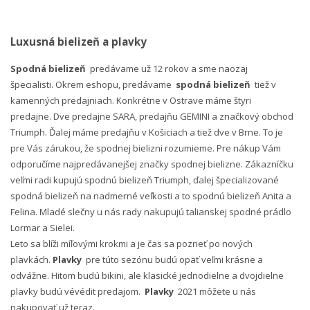
Luxusná bielizeň a plavky
Spodná bielizeň
predávame už 12 rokov a sme naozaj
špecialisti. Okrem eshopu, predávame
spodná bielizeň
tiež v
kamenných predajniach. Konkrétne v Ostrave máme štyri
predajne. Dve predajne SARA, predajňu GEMINI a značkový obchod
Triumph. Ďalej máme predajňu v Košiciach a tiež dve v Brne. To je
pre Vás zárukou, že spodnej bielizni rozumieme. Pre nákup Vám
odporučíme najpredávanejšej značky spodnej bielizne. Zákazníčku
veľmi radi kupujú spodnú bielizeň Triumph, ďalej špecializované
spodná bielizeň na nadmerné veľkosti a to spodnú bielizeň Anita a
Felina. Mladé slečny u nás rady nakupujú talianskej spodné prádlo
Lormar a Sielei.
Leto sa blíži míľovými krokmi a je čas sa pozrieť po nových
plavkách.
Plavky
pre túto sezónu budú opäť veľmi krásne a
odvážne. Hitom budú bikini, ale klasické jednodielne a dvojdielne
plavky budú vévédit predajom.
Plavky
2021 môžete u nás
nakupovať už teraz.