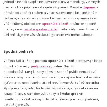
jednodielne, tak dvojdielne, odvážne bikiny a monokiny. V zimných
mesiacoch sa príjemne zahrejete v županech.Dámské
župany
a
pánske od značiek Taubert a Vestis sú kvalitné a luxusné. Našim
cieľom je, aby ste si eshop www.luxusnipradlo.cz zapamätali ako
Váš obľúbený obchod pre
spodnú bielizeň
a dámske spodné
prádlo, ale aj
pánske spodné prádlo
hľadali vždy u nás. Luxusná
bielizeň .sk je pre vás zárukou a garancie kvalitného eshopu.
Spodná bielizeň
Väčšina ľudí si už pod pojmom
spodnú bielizeň
predstavuje ľahko
provokujúce sexy
podprsenky
, nohavičky
, či
neodolateľná
tangá.
Sexy dámske spodné prádlo nemusí byť
však nutne vyrobené z čipky, či saténu, ale aj kvalitná bavlna môže
byť zárukou neodolateľnosti bielizne. Hlavne však záleží na strihu a
štýlu prevedení, koľko bude mužovi povolené, aby videl a naopak
zatajené, aby si sám domyslel. Sexy
dámske spodné
prádlo
bude však krásnym darčekom nielen pre vášho partnera,
ale tiež aj pre vás.