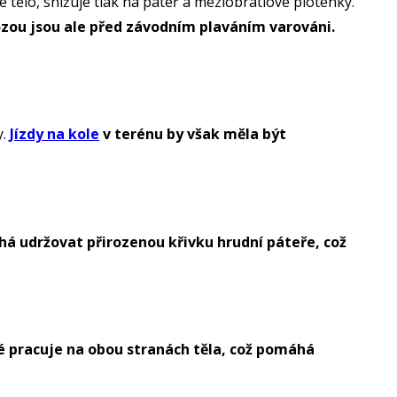
 tělo, snižuje tlak na páteř a meziobratlové ploténky.
iózou jsou ale před závodním plaváním varováni.
y.
Jízdy na kole
v terénu by však měla být
há udržovat přirozenou křivku hrudní páteře, což
ké pracuje na obou stranách těla, což pomáhá