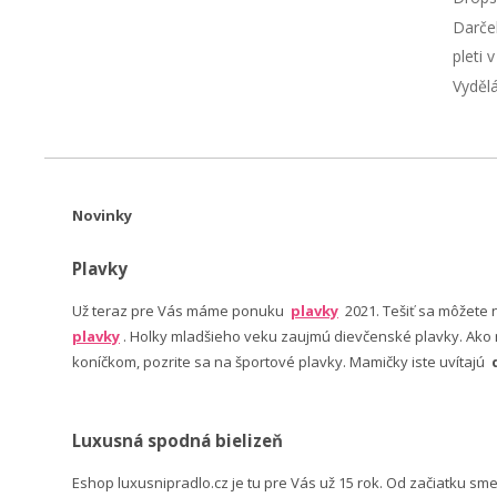
Darče
pleti 
Vyděl
Novinky
Plavky
Už teraz pre Vás máme ponuku
plavky
2021. Tešiť sa môžete
plavky
. Holky mladšieho veku zaujmú dievčenské plavky. Ako n
koníčkom, pozrite sa na športové plavky. Mamičky iste uvítajú
Luxusná spodná bielizeň
Eshop luxusnipradlo.cz je tu pre Vás už 15 rok. Od začiatku sm