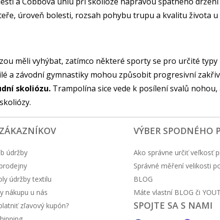
bolesti a Cobbova úhlu při skolióze nápravou špatného držení
eře, úroveň bolesti, rozsah pohybu trupu a kvalitu života u
liózou měli vyhýbat, zatímco některé sporty se pro určité typ
čilé a závodní gymnastiky mohou způsobit progresivní zakřiv
dní skoliózu.
Trampolína sice vede k posílení svalů nohou, al
skoliózy.
 ZÁKAZNÍKOV
VÝBER SPODNÉHO 
b údržby
Ako správne určiť veľkosť p
prodejny
Správné měření velikosti 
y údržby textilu
BLOG
y nákupu u nás
Máte vlastní BLOG či YOU
SPOJTE SA S NAMI
latniť zľavový kupón?
hipping