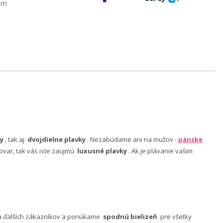
am
y
, tak aj
dvojdielne plavky
. Nezabúdame ani na mužov -
pánske
ovar, tak vás iste zaujmú
luxusné plavky
. Ak je plávanie vašim
nia ďalších zákazníkov a ponúkame
spodnú bielizeň
pre všetky