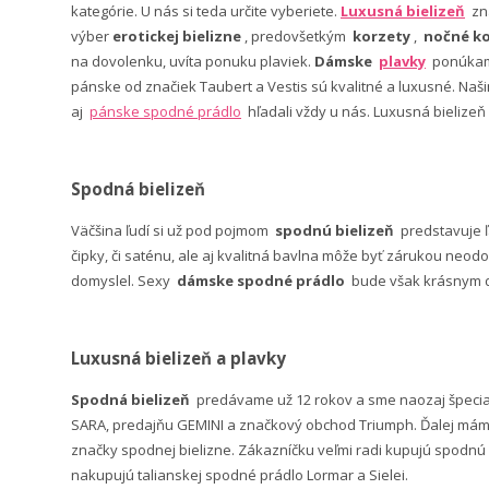
kategórie. U nás si teda určite vyberiete.
Luxusná bielizeň
zn
výber
erotickej bielizne
, predovšetkým
korzety
,
nočné ko
na dovolenku, uvíta ponuku plaviek.
Dámske
plavky
ponúkame
pánske od značiek Taubert a Vestis sú kvalitné a luxusné. Na
aj
pánske spodné prádlo
hľadali vždy u nás. Luxusná bielizeň
Spodná bielizeň
Väčšina ľudí si už pod pojmom
spodnú bielizeň
predstavuje 
čipky, či saténu, ale aj kvalitná bavlna môže byť zárukou neodo
domyslel. Sexy
dámske spodné prádlo
bude však krásnym da
Luxusná bielizeň a plavky
Spodná bielizeň
predávame už 12 rokov a sme naozaj špeci
SARA, predajňu GEMINI a značkový obchod Triumph. Ďalej máme 
značky spodnej bielizne. Zákazníčku veľmi radi kupujú spodnú b
nakupujú talianskej spodné prádlo Lormar a Sielei.