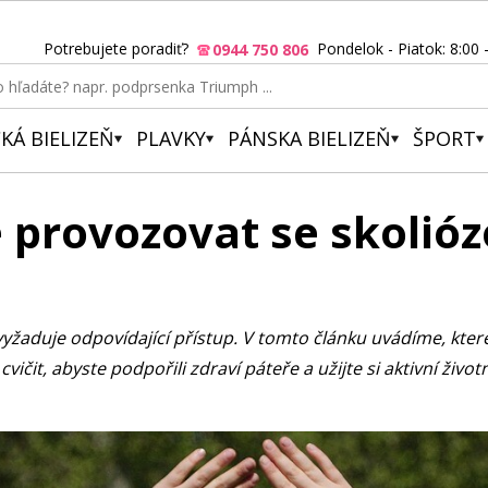
Potrebujete poradiť?
Pondelok - Piatok: 8:00 
0944 750 806
KÁ BIELIZEŇ
PLAVKY
PÁNSKA BIELIZEŇ
ŠPORT
provozovat se skolió
le vyžaduje odpovídající přístup. V tomto článku uvádíme, kter
it, abyste podpořili zdraví páteře a užijte si aktivní životn