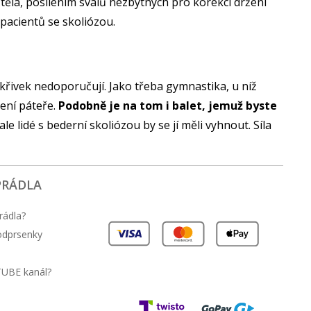
 těla, posílením svalů nezbytných pro korekci držení
 pacientů se skoliózou.
y křivek nedoporučují. Jako třeba gymnastika, u níž
ení páteře.
Podobně je na tom i balet, jemuž byste
e lidé s bederní skoliózou by se jí měli vyhnout. Síla
PRÁDLA
rádla?
podprsenky
TUBE kanál?