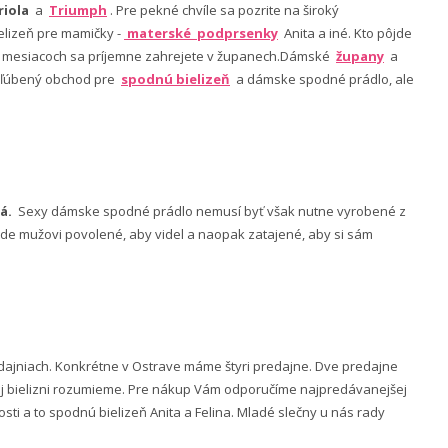
riola
a
Triumph
. Pre pekné chvíle sa pozrite na široký
lizeň pre mamičky -
materské podprsenky
Anita a iné. Kto pôjde
ch mesiacoch sa príjemne zahrejete v županech.Dámské
župany
a
 obľúbený obchod pre
spodnú bielizeň
a dámske spodné prádlo, ale
á.
Sexy dámske spodné prádlo nemusí byť však nutne vyrobené z
 bude mužovi povolené, aby videl a naopak zatajené, aby si sám
ajniach. Konkrétne v Ostrave máme štyri predajne. Dve predajne
nej bielizni rozumieme. Pre nákup Vám odporučíme najpredávanejšej
ti a to spodnú bielizeň Anita a Felina. Mladé slečny u nás rady