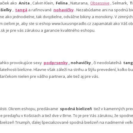
ačiek ako
Anita
, Calvin Klein,
Felina
, Naturana,
Obsessive
, Selmark,
T
šieľky
,
tangá
a rafinované
nohavičky
. Nezabúdame ani na spodnú bie
 ako jednodielne, tak dvojdielne, odvážne bikiny a monokiny. V zimný
šim cieľom je, aby ste si eshop www.luxusnipradlo.cz zapamätali ako Váš
 .sk je pre vás zárukou a garancie kvalitného eshopu.
ľahko provokujúce sexy
podprsenky
, nohavičky
, či neodolateľná
tang
lateľnosti bielizne. Hlavne však záleží na strihu a štýlu prevedení, koľko
rčekom nielen pre vášho partnera, ale tiež aj pre vás.
alisti. Okrem eshopu, predávame
spodná bielizeň
tiež v kamenných pred
predajňu v Košiciach a tiež dve v Brne. To je pre Vás zárukou, že spod
ielizeň Triumph, ďalej špecializované spodná bielizeň na nadmerné veľkos