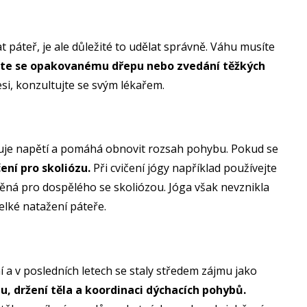
 páteř, je ale důležité to udělat správně. Váhu musíte
te se opakovanému dřepu nebo zvedání těžkých
esi, konzultujte se svým lékařem.
volňuje napětí a pomáhá obnovit rozsah pohybu. Pokud se
ení pro skoliózu.
Při cvičení jógy například používejte
ěná pro dospělého se skoliózou. Jóga však nevznikla
velké natažení páteře.
ání a v posledních letech se staly středem zájmu jako
lu, držení těla a koordinaci dýchacích pohybů.