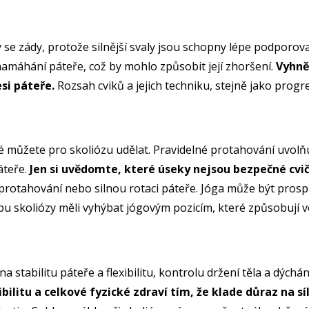
se zády, protože silnější svaly jsou schopny lépe podporovat
máhání páteře, což by mohlo způsobit její zhoršení.
Vyhně
si páteře.
Rozsah cviků a jejich techniku, stejně jako progr
 které můžete pro skoliózu udělat. Pravidelné protahování u
áteře.
Jen si uvědomte, které úseky nejsou bezpečné cvič
rotahování nebo silnou rotaci páteře. Jóga může být prosp
typu skoliózy měli vyhýbat jógovým pozicím, které způsobují 
 na stabilitu páteře a flexibilitu, kontrolu držení těla a dých
bilitu a celkové fyzické zdraví tím, že klade důraz na sí