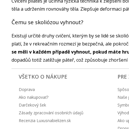
Cvičení pilates je účinná fyzická technika k zlepšení 
těla a udržením rovnováhy těla. Zlepšuje deformaci pát
Čemu se skoliózou vyhnout?
Existují určité druhy cvičení, kterým by se lidé se sko
platí, že v rekreačním rozmezí je bezpečná, ale pokro
se měli v každém případě vyhnout, pokud máte hru
dopadůů totiž zatěžuje páteř, což způsobuje zhoršení 
VŠETKO O NÁKUPE
PRE
Doprava
Spôso
Ako nakupovať?
Naše 
Darčekový šek
Symbol
Zásady zpracování osobních údajů
Výhod
Recenzia Luxusnabielizen.sk
Ako up
Drops