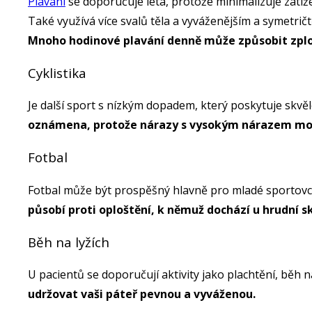
Plavání
se doporučuje léta, protože minimalizuje zatíže
Také využívá více svalů těla a vyváženějším a symetrič
Mnoho hodinové plavání denně může způsobit zploš
Cyklistika
Je další sport s nízkým dopadem, který poskytuje skvělé
oznámena, protože nárazy s vysokým nárazem mo
Fotbal
Fotbal může být prospěšný hlavně pro mladé sportovce
působí proti oploštění, k němuž dochází u hrudní s
Běh na lyžích
U pacientů se doporučují aktivity jako plachtění, běh n
udržovat vaši páteř pevnou a vyváženou.