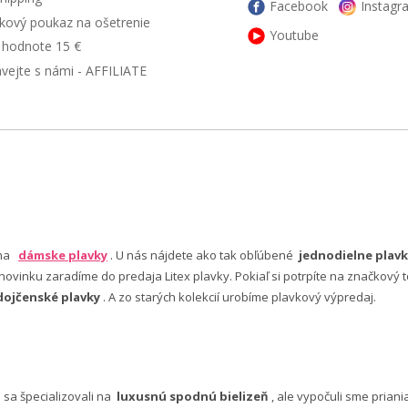
Facebook
Instagr
kový poukaz na ošetrenie
Youtube
v hodnote 15 €
ávejte s námi - AFFILIATE
 na
dámske plavky
. U nás nájdete ako tak obľúbené
jednodielne plavk
ovinku zaradíme do predaja Litex plavky. Pokiaľ si potrpíte na značkový t
dojčenské plavky
. A zo starých kolekcií urobíme plavkový výpredaj.
e sa špecializovali na
luxusnú spodnú bielizeň
, ale vypočuli sme pria