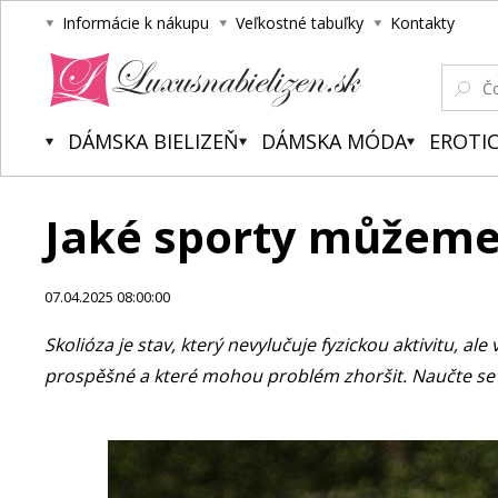
Informácie k nákupu
Veľkostné tabuľky
Kontakty
Luxusnabielizen.sk
DÁMSKA BIELIZEŇ
DÁMSKA MÓDA
EROTIC
Jaké sporty můžeme 
07.04.2025 08:00:00
Skolióza je stav, který nevylučuje fyzickou aktivitu, a
prospěšné a které mohou problém zhoršit. Naučte se cvič