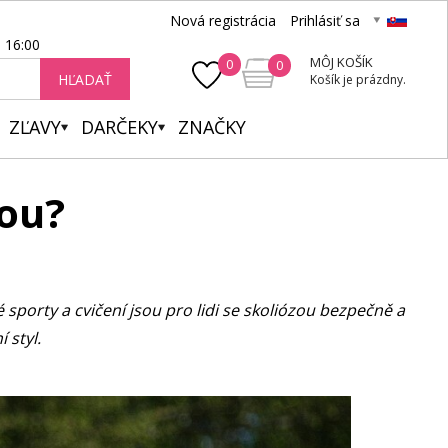
Nová registrácia
Prihlásiť sa
- 16:00
MÔJ KOŠÍK
0
0
HĽADAŤ
Košík je prázdny.
ZĽAVY
DARČEKY
ZNAČKY
zou?
é sporty a cvičení jsou pro lidi se skoliózou bezpečně a
í styl.