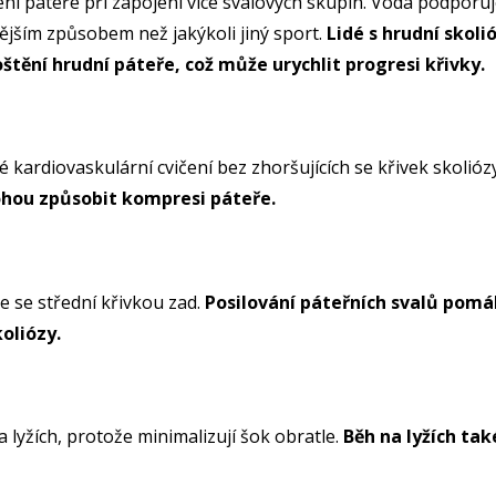
ní páteře při zapojení více svalových skupin. Voda podporuje
tějším způsobem než jakýkoli jiný sport.
Lidé s hrudní skol
tění hrudní páteře, což může urychlit progresi křivky.
 kardiovaskulární cvičení bez zhoršujících se křivek skolióz
hou způsobit kompresi páteře.
 se střední křivkou zad.
Posilování páteřních svalů pomá
koliózy.
a lyžích, protože minimalizují šok obratle.
Běh na lyžích ta