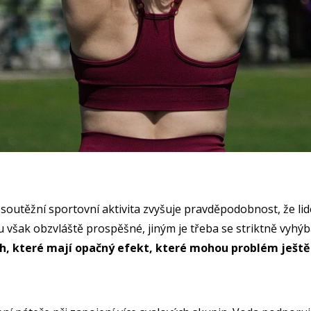
nesoutěžní sportovní aktivita zvyšuje pravděpodobnost, že l
u však obzvláště prospěšné, jiným je třeba se striktně vyhýb
ech, které mají opačný efekt, které mohou problém ještě