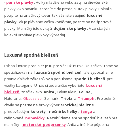
-
pánske plavky
. Holky mladšieho veku zaujmú dievčenské
plavky. Ako novinku zaradíme do predaja Litex plavky. Pokiaľ si
potrpíte na značkový tovar, tak vás iste zaujmú
luxusné
plavky
. Ak je plávanie vašim koníčkom, pozrite sa na športové
plavky. Mamičky iste uvítajú
dojčenské plavky
. A zo starých
kolekcií urobíme plavkový výpredaj.
Luxusná spodná bielizeň
Eshop luxusnipradlo.cz je tu pre Vás už 15 rok. Od začiatku sme sa
špecializovali na
luxusnú spodnú bielizeň
, ale vypočuli sme
priania ďalších zákazníkov a ponúkame
spodnú bielizeň
pre
všetky kategórie. U nás si teda určite vyberiete.
Luxusná
bielizeň
značiek ako
Anita
, Calvin Klein,
Felina
,
Naturana,
Obsessive
, Selmark,
Triola
a
Triumph
. Pre pekné
chvíle sa pozrite na široký výber
erotickej bielizne
,
predovšetkým
korzety
,
nočné košieľky
,
tangá
a
rafinované
nohavičky
. Nezabúdame ani na spodnú bielizeň pre
mamičky -
materské podprsenky
Anita a iné. Kto pôjde na