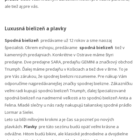
ale tiež aj pre vás.
Luxusná bielizeň a plavky
Spodná bielizeň
predávame už 12 rokov a sme naozaj
špecialisti. Okrem eshopu, predávame
spodná bielizeň
tiež v
kamenných predajniach. Konkrétne v Ostrave máme štyri
predajne. Dve predajne SARA, predajňu GEMINI a značkový obchod
Triumph. Ďalej máme predajňu v Košiciach a tiež dve v Brne. To je
pre Vás zárukou, že spodnej bielizni rozumieme. Pre nákup Vám
odporučíme najpredávanejšej značky spodnej bielizne. Zákazníčku
veľmi radi kupujú spodnú bielizeň Triumph, ďalej špecializované
spodná bielizeň na nadmerné veľkosti a to spodnú bielizeň Anita a
Felina. Mladé slečny u nás rady nakupujú talianskej spodné prádlo
Lormar a Sielei.
Leto sa blíži míľovými krokmi a je čas sa pozrieť po nových
plavkách.
Plavky
pre túto sezónu budú opäť veľmi krásne a
odvážne. Hitom budú bikini, ale klasické jednodielne a dvojdielne