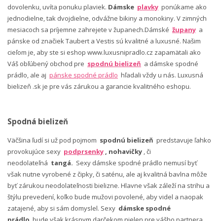
dovolenku, uvíta ponuku plaviek.
Dámske
plavky
ponúkame ako
jednodielne, tak dvojdielne, odvážne bikiny a monokiny. V zimných
mesiacoch sa príjemne zahrejete v županech.Dámské
župany
a
pánske od značiek Taubert a Vestis sú kvalitné a luxusné. Našim
cieľom je, aby ste si eshop www.luxusnipradlo.cz zapamätali ako
Váš obľúbený obchod pre
spodnú bielizeň
a dámske spodné
prádlo, ale aj
pánske spodné prádlo
hľadali vždy u nás. Luxusná
bielizeň .sk je pre vás zárukou a garancie kvalitného eshopu.
Spodná bielizeň
Väčšina ľudí si už pod pojmom
spodnú bielizeň
predstavuje ľahko
provokujúce sexy
podprsenky
, nohavičky
, či
neodolateľná
tangá.
Sexy dámske spodné prádlo nemusí byť
však nutne vyrobené z čipky, či saténu, ale aj kvalitná bavlna môže
byť zárukou neodolateľnosti bielizne. Hlavne však záleží na strihu a
štýlu prevedení, koľko bude mužovi povolené, aby videl a naopak
zatajené, aby si sám domyslel. Sexy
dámske spodné
prádlo
bude však krásnym darčekom nielen pre vášho partnera,