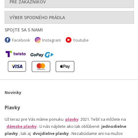
PRE ZÁKAZNÍKOV
VÝBER SPODNÉHO PRÁDLA
SPOJTE SA S NAMI
Facebook
Instagram
Youtube
Novinky
Plavky
Už teraz pre Vás máme ponuku
plavky
2021. Tešiť sa môžete na
dámske plavky
. U nás nájdete ako tak obľúbené
jednodielne
plavky
, tak aj
dvojdielne plavky
. Nezabúdame ani na mužov