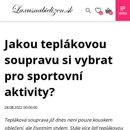
0
0
MENU
Jakou teplákovou
soupravu si vybrat
pro sportovní
aktivity?
28.08.2022 00:00:00
Tepláková souprava již dnes není pouze kouskem
oblečení, ale životním stylem. Stále více lidí teplákovou