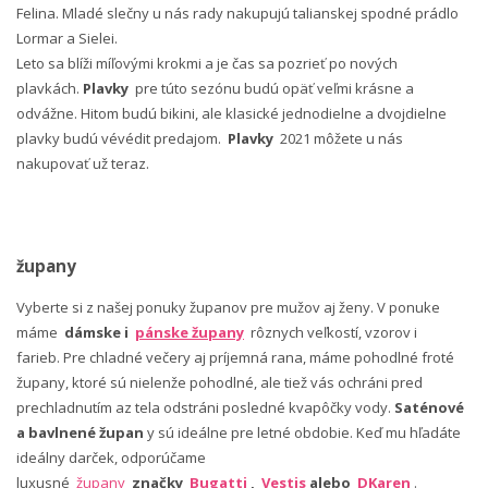
Felina. Mladé slečny u nás rady nakupujú talianskej spodné prádlo
Lormar a Sielei.
Leto sa blíži míľovými krokmi a je čas sa pozrieť po nových
plavkách.
Plavky
pre túto sezónu budú opäť veľmi krásne a
odvážne. Hitom budú bikini, ale klasické jednodielne a dvojdielne
plavky budú vévédit predajom.
Plavky
2021 môžete u nás
nakupovať už teraz.
župany
Vyberte si z našej ponuky županov pre mužov aj ženy. V ponuke
máme
dámske i
pánske župany
rôznych veľkostí, vzorov i
farieb. Pre chladné večery aj príjemná rana, máme pohodlné froté
župany, ktoré sú nielenže pohodlné, ale tiež vás ochráni pred
prechladnutím az tela odstráni posledné kvapôčky vody.
Saténové
a bavlnené župan
y sú ideálne pre letné obdobie. Keď mu hľadáte
ideálny darček, odporúčame
luxusné
župany
značky
Bugatti
,
Vestis
alebo
DKaren
.