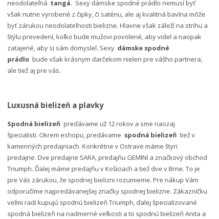
neodolateľná
tangá.
Sexy dámske spodné prádlo nemusí byť
však nutne vyrobené z čipky, či saténu, ale aj kvalitná bavlna môže
byť zárukou neodolateľnosti bielizne. Hlavne však záleží na strihu a
štýlu prevedení, koľko bude mužovi povolené, aby videl a naopak
zatajené, aby si sám domyslel. Sexy
dámske spodné
prádlo
bude však krásnym darčekom nielen pre vášho partnera,
ale tiež aj pre vás.
Luxusná bielizeň a plavky
Spodná bielizeň
predávame už 12 rokov a sme naozaj
špecialisti. Okrem eshopu, predávame
spodná bielizeň
tiež v
kamenných predajniach. Konkrétne v Ostrave máme štyri
predajne. Dve predajne SARA, predajňu GEMINI a značkový obchod
Triumph. Ďalej máme predajňu v Košiciach a tiež dve v Brne. To je
pre Vás zárukou, že spodnej bielizni rozumieme. Pre nákup Vám
odporučíme najpredávanejšej značky spodnej bielizne. Zákazníčku
veľmi radi kupujú spodnú bielizeň Triumph, ďalej špecializované
spodná bielizeň na nadmerné veľkosti a to spodnú bielizeň Anita a