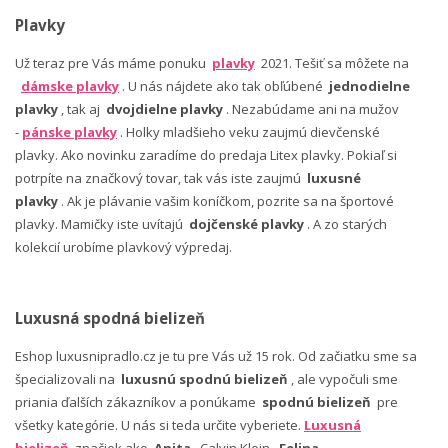
Plavky
Už teraz pre Vás máme ponuku
plavky
2021. Tešiť sa môžete na
dámske plavky
. U nás nájdete ako tak obľúbené
jednodielne
plavky
, tak aj
dvojdielne plavky
. Nezabúdame ani na mužov
-
pánske plavky
. Holky mladšieho veku zaujmú dievčenské
plavky. Ako novinku zaradíme do predaja Litex plavky. Pokiaľ si
potrpíte na značkový tovar, tak vás iste zaujmú
luxusné
plavky
. Ak je plávanie vašim koníčkom, pozrite sa na športové
plavky. Mamičky iste uvítajú
dojčenské plavky
. A zo starých
kolekcií urobíme plavkový výpredaj.
Luxusná spodná bielizeň
Eshop luxusnipradlo.cz je tu pre Vás už 15 rok. Od začiatku sme sa
špecializovali na
luxusnú spodnú bielizeň
, ale vypočuli sme
priania ďalších zákazníkov a ponúkame
spodnú bielizeň
pre
všetky kategórie. U nás si teda určite vyberiete.
Luxusná
bielizeň
značiek ako
Anita
, Calvin Klein,
Felina
,