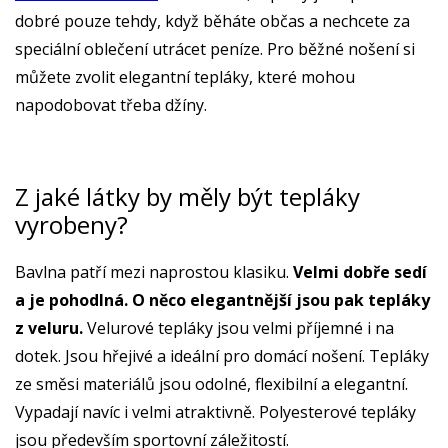
dobré pouze tehdy, když běháte občas a nechcete za
speciální oblečení utrácet peníze. Pro běžné nošení si
můžete zvolit elegantní tepláky, které mohou
napodobovat třeba džíny.
Z jaké látky by měly být tepláky
vyrobeny?
Bavlna patří mezi naprostou klasiku.
Velmi dobře sedí
a je pohodlná. O něco elegantnější jsou pak tepláky
z veluru.
Velurové tepláky jsou velmi příjemné i na
dotek. Jsou hřejivé a ideální pro domácí nošení. Tepláky
ze směsi materiálů jsou odolné, flexibilní a elegantní.
Vypadají navíc i velmi atraktivně. Polyesterové tepláky
jsou především sportovní záležitostí.