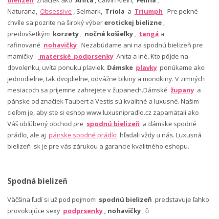
Naturana,
Obsessive
, Selmark,
Triola
a
Triumph
. Pre pekné
chvíle sa pozrite na široký výber
erotickej bielizne
,
predovšetkým
korzety
,
nočné košieľky
,
tangá
a
rafinované
nohavičky
. Nezabúdame ani na spodnú bielizeň pre
mamičky -
materské podprsenky
Anita a iné. Kto pôjde na
dovolenku, uvíta ponuku plaviek.
Dámske
plavky
ponúkame ako
jednodielne, tak dvojdielne, odvážne bikiny a monokiny. V zimných
mesiacoch sa príjemne zahrejete v županech.Dámské
župany
a
pánske od značiek Taubert a Vestis sú kvalitné a luxusné. Našim
cieľom je, aby ste si eshop www.luxusnipradlo.cz zapamätali ako
Váš obľúbený obchod pre
spodnú bielizeň
a dámske spodné
prádlo, ale aj
pánske spodné prádlo
hľadali vždy u nás. Luxusná
bielizeň .sk je pre vás zárukou a garancie kvalitného eshopu.
Spodná bielizeň
Väčšina ľudí si už pod pojmom
spodnú bielizeň
predstavuje ľahko
provokujúce sexy
podprsenky
, nohavičky
, či