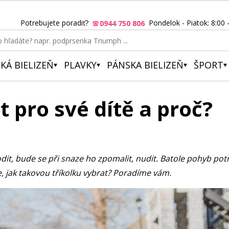
Potrebujete poradiť?
Pondelok - Piatok: 8:00 
0944 750 806
KÁ BIELIZEŇ
PLAVKY
PÁNSKA BIELIZEŇ
ŠPORT
t pro své dítě a proč?
hodit, bude se při snaze ho zpomalit, nudit. Batole pohyb 
íte, jak takovou tříkolku vybrat? Poradíme vám.