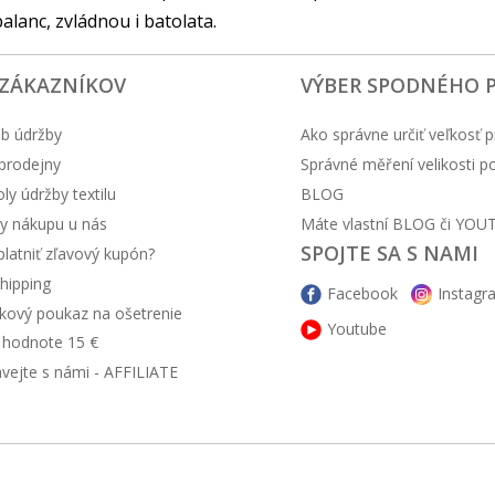
balanc, zvládnou i batolata.
 ZÁKAZNÍKOV
VÝBER SPODNÉHO 
b údržby
Ako správne určiť veľkosť p
prodejny
Správné měření velikosti 
y údržby textilu
BLOG
y nákupu u nás
Máte vlastní BLOG či YOU
SPOJTE SA S NAMI
latniť zľavový kupón?
hipping
Facebook
Instagr
kový poukaz na ošetrenie
Youtube
v hodnote 15 €
ávejte s námi - AFFILIATE