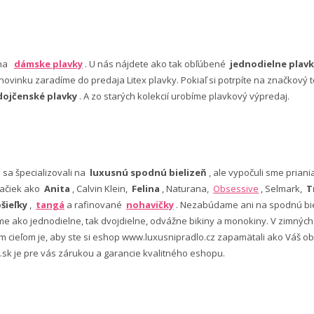
 na
dámske plavky
. U nás nájdete ako tak obľúbené
jednodielne plavk
ovinku zaradíme do predaja Litex plavky. Pokiaľ si potrpíte na značkový t
dojčenské plavky
. A zo starých kolekcií urobíme plavkový výpredaj.
e sa špecializovali na
luxusnú spodnú bielizeň
, ale vypočuli sme pria
ačiek ako
Anita
, Calvin Klein,
Felina
, Naturana,
Obsessive
, Selmark,
T
šieľky
,
tangá
a rafinované
nohavičky
. Nezabúdame ani na spodnú bie
 ako jednodielne, tak dvojdielne, odvážne bikiny a monokiny. V zimný
šim cieľom je, aby ste si eshop www.luxusnipradlo.cz zapamätali ako Váš
 .sk je pre vás zárukou a garancie kvalitného eshopu.