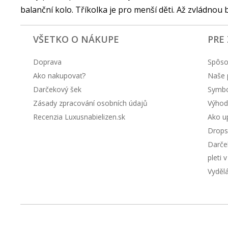
balanční kolo. Tříkolka je pro menší děti. Až zvládnou 
VŠETKO O NÁKUPE
PRE
Doprava
Spôso
Ako nakupovať?
Naše 
Darčekový šek
Symbol
Zásady zpracování osobních údajů
Výhod
Recenzia Luxusnabielizen.sk
Ako up
Drops
Darče
pleti 
Vyděl