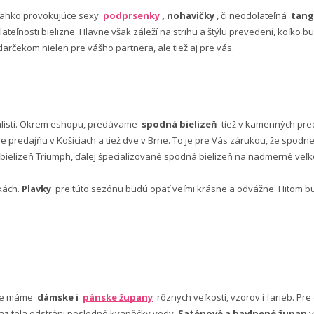
ľahko provokujúce sexy
podprsenky
, nohavičky
, či neodolateľná
tang
lateľnosti bielizne. Hlavne však záleží na strihu a štýlu prevedení, koľko
rčekom nielen pre vášho partnera, ale tiež aj pre vás.
alisti. Okrem eshopu, predávame
spodná bielizeň
tiež v kamenných pred
predajňu v Košiciach a tiež dve v Brne. To je pre Vás zárukou, že spod
ielizeň Triumph, ďalej špecializované spodná bielizeň na nadmerné veľkos
vkách.
Plavky
pre túto sezónu budú opäť veľmi krásne a odvážne. Hitom budú
nuke máme
dámske i
pánske župany
rôznych veľkostí, vzorov i farieb. Pr
 az tela odstráni posledné kvapôčky vody.
Saténové a bavlnené župan
y