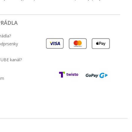
PRÁDLA
rádla?
podprsenky
TUBE kanál?
am