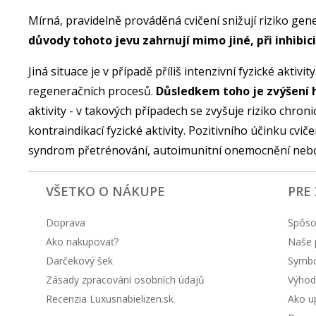
Mírná, pravidelně prováděná cvičení snižují riziko gen
důvody tohoto jevu zahrnují mimo jiné, při inhibic
Jiná situace je v případě příliš intenzivní fyzické akti
regeneračních procesů.
Důsledkem toho je zvýšení h
aktivity - v takových případech se zvyšuje riziko chro
kontraindikací fyzické aktivity. Pozitivního účinku cv
syndrom přetrénování, autoimunitní onemocnění nebo 
VŠETKO O NÁKUPE
PRE
Doprava
Spôso
Ako nakupovať?
Naše 
Darčekový šek
Symbol
Zásady zpracování osobních údajů
Výhod
Recenzia Luxusnabielizen.sk
Ako up