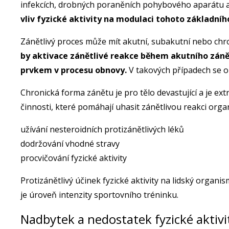
infekcích, drobných poraněních pohybového aparátu a
vliv fyzické aktivity na modulaci tohoto základn
Zánětlivý proces může mít akutní, subakutní nebo ch
by aktivace zánětlivé reakce během akutního zán
prvkem v procesu obnovy.
V takových případech se ob
Chronická forma zánětu je pro tělo devastující a je e
činnosti, které pomáhají uhasit zánětlivou reakci org
užívání nesteroidních protizánětlivých léků
dodržování vhodné stravy
procvičování fyzické aktivity
Protizánětlivý účinek fyzické aktivity na lidský organis
je úroveň intenzity sportovního tréninku.
Nadbytek a nedostatek fyzické aktivit