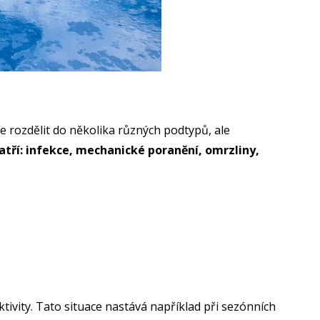
lze rozdělit do několika různých podtypů, ale
atří: infekce, mechanické poranění, omrzliny,
tivity. Tato situace nastává například při sezónních