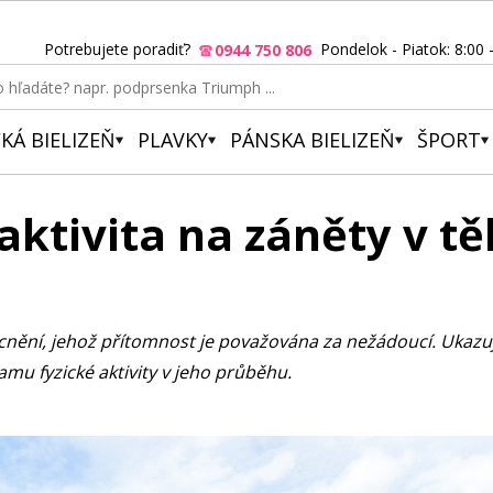
Potrebujete poradiť?
Pondelok - Piatok: 8:00 
0944 750 806
KÁ BIELIZEŇ
PLAVKY
PÁNSKA BIELIZEŇ
ŠPORT
aktivita na záněty v tě
nění, jehož přítomnost je považována za nežádoucí. Ukazuje
namu fyzické aktivity v jeho průběhu.