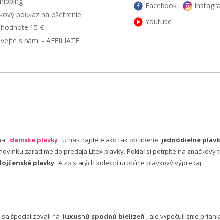
hipping
Facebook
Instagr
kový poukaz na ošetrenie
Youtube
v hodnote 15 €
ávejte s námi - AFFILIATE
 na
dámske plavky
. U nás nájdete ako tak obľúbené
jednodielne plavk
ovinku zaradíme do predaja Litex plavky. Pokiaľ si potrpíte na značkový t
dojčenské plavky
. A zo starých kolekcií urobíme plavkový výpredaj.
e sa špecializovali na
luxusnú spodnú bielizeň
, ale vypočuli sme pria