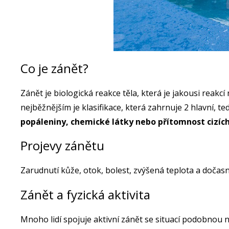
Co je zánět?
Zánět je biologická reakce těla, která je jakousi reakc
nejběžnějším je klasifikace, která zahrnuje 2 hlavní, ted
popáleniny, chemické látky nebo přítomnost cizích
Projevy zánětu
Zarudnutí kůže, otok, bolest, zvýšená teplota a dočas
Zánět a fyzická aktivita
Mnoho lidí spojuje aktivní zánět se situací podobnou n