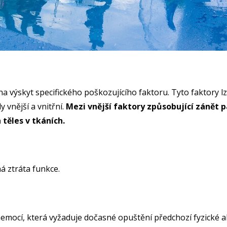
í na výskyt specifického poškozujícího faktoru. Tyto faktory 
y vnější a vnitřní.
Mezi vnější faktory způsobující zánět p
 těles v tkáních.
ná ztráta funkce.
emocí, která vyžaduje dočasné opuštění předchozí fyzické ak