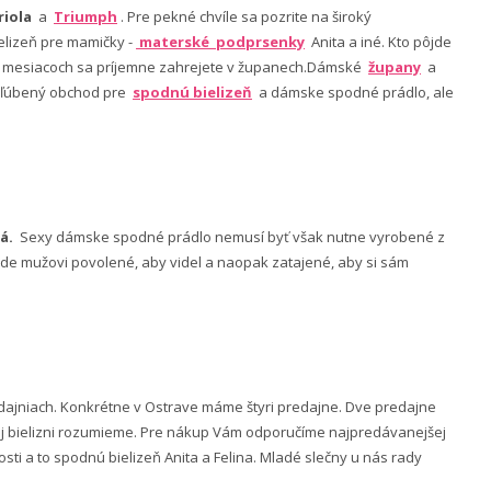
riola
a
Triumph
. Pre pekné chvíle sa pozrite na široký
lizeň pre mamičky -
materské podprsenky
Anita a iné. Kto pôjde
ch mesiacoch sa príjemne zahrejete v županech.Dámské
župany
a
 obľúbený obchod pre
spodnú bielizeň
a dámske spodné prádlo, ale
á.
Sexy dámske spodné prádlo nemusí byť však nutne vyrobené z
 bude mužovi povolené, aby videl a naopak zatajené, aby si sám
ajniach. Konkrétne v Ostrave máme štyri predajne. Dve predajne
nej bielizni rozumieme. Pre nákup Vám odporučíme najpredávanejšej
ti a to spodnú bielizeň Anita a Felina. Mladé slečny u nás rady