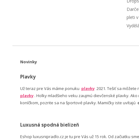
Drops
Darče
pleti 
Vyděl
Novinky
Plavky
Už teraz pre Vás máme ponuku
plavky
2021. Tešiť sa môžete
plavky
. Holky mladšieho veku zaujmú dievčenské plavky. Ako n
koníčkom, pozrite sa na športové plavky. Mamičky iste uvítajú
Luxusná spodná bielizeň
Eshop luxusnipradlo.cz je tu pre Vás už 15 rok. Od začiatku sm