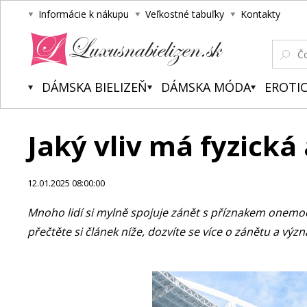
Informácie k nákupu
Veľkostné tabuľky
Kontakty
Luxusnabielizen.sk
DÁMSKA BIELIZEŇ
DÁMSKA MÓDA
EROTIC
Jaký vliv má fyzická 
12.01.2025 08:00:00
Mnoho lidí si mylně spojuje zánět s příznakem onemoc
přečtěte si článek níže, dozvíte se více o zánětu a výz