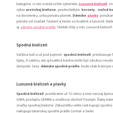
kategórie. U nás si teda určite vyberiete.
Luxusná bielizeň
zn
výber
erotickej bielizne
, predovšetkým
korzety
,
nočné ko
na dovolenku, uvíta ponuku plaviek.
Dámske
plavky
ponúkame
pánske od značiek Taubert a Vestis sú kvalitné a luxusné. Na
aj
pánske spodné prádlo
hľadali vždy u nás. Luxusná bielizeň
Spodná bielizeň
Väčšina ľudí si už pod pojmom
spodnú bielizeň
predstavuje 
čipky, či saténu, ale aj kvalitná bavlna môže byť zárukou neodo
domyslel. Sexy
dámske spodné prádlo
bude však krásnym da
Luxusná bielizeň a plavky
Spodná bielizeň
predávame už 12 rokov a sme naozaj špeci
SARA, predajňu GEMINI a značkový obchod Triumph. Ďalej máme 
značky spodnej bielizne. Zákazníčku veľmi radi kupujú spodnú b
nakupujú talianskej spodné prádlo Lormar a Sielei.