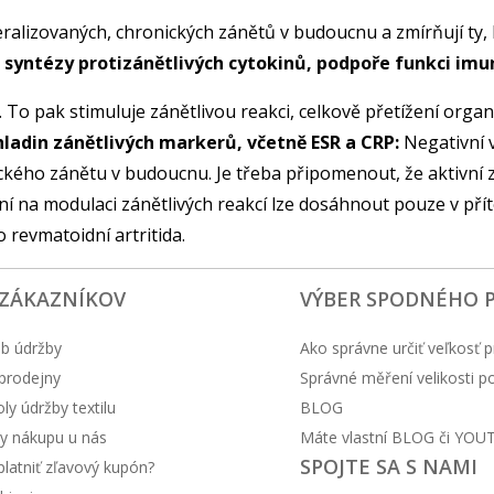
eralizovaných, chronických zánětů v budoucnu a zmírňují ty, 
i syntézy protizánětlivých cytokinů, podpoře funkci imu
vity. To pak stimuluje zánětlivou reakci, celkově přetížení or
ladin zánětlivých markerů, včetně ESR a CRP:
Negativní v
nického zánětu v budoucnu. Je třeba připomenout, že aktivní 
ičení na modulaci zánětlivých reakcí lze dosáhnout pouze v př
revmatoidní artritida.
 ZÁKAZNÍKOV
VÝBER SPODNÉHO 
b údržby
Ako správne určiť veľkosť p
prodejny
Správné měření velikosti 
y údržby textilu
BLOG
y nákupu u nás
Máte vlastní BLOG či YOU
SPOJTE SA S NAMI
latniť zľavový kupón?