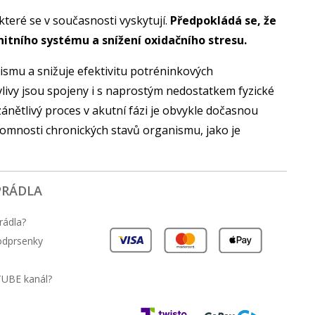
které se v současnosti vyskytují.
Předpokládá se, že
nitního systému a snížení oxidačního stresu.
ganismu a snižuje efektivitu potréninkových
livy jsou spojeny i s naprostým nedostatkem fyzické
zánětlivý proces v akutní fázi je obvykle dočasnou
ítomnosti chronických stavů organismu, jako je
PRÁDLA
rádla?
podprsenky
TUBE kanál?