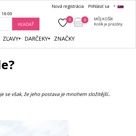
Nová registrácia
Prihlásiť sa
- 16:00
MÔJ KOŠÍK
0
0
HĽADAŤ
Košík je prázdny.
ZĽAVY
DARČEKY
ZNAČKY
le?
 se však, že jeho postava je mnohem složitější..