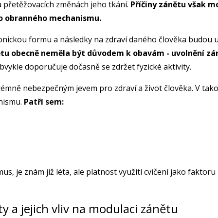
 přetěžovacích změnách jeho tkání.
Příčiny zánětu však mo
ího obranného mechanismu.
ronickou formu a následky na zdraví daného člověka budou 
ětu obecně neměla být důvodem k obavám - uvolnění zán
vykle doporučuje dočasně se zdržet fyzické aktivity.
xtrémně nebezpečným jevem pro zdraví a život člověka. V tako
anismu.
Patří sem:
mus, je znám již léta, ale platnost využití cvičení jako faktor
y a jejich vliv na modulaci zánětu