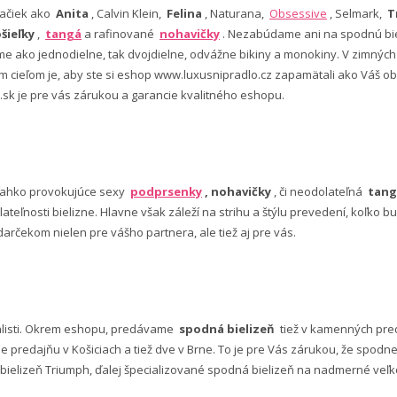
ačiek ako
Anita
, Calvin Klein,
Felina
, Naturana,
Obsessive
, Selmark,
T
šieľky
,
tangá
a rafinované
nohavičky
. Nezabúdame ani na spodnú bie
 ako jednodielne, tak dvojdielne, odvážne bikiny a monokiny. V zimný
šim cieľom je, aby ste si eshop www.luxusnipradlo.cz zapamätali ako Váš
 .sk je pre vás zárukou a garancie kvalitného eshopu.
ľahko provokujúce sexy
podprsenky
, nohavičky
, či neodolateľná
tang
lateľnosti bielizne. Hlavne však záleží na strihu a štýlu prevedení, koľko
rčekom nielen pre vášho partnera, ale tiež aj pre vás.
alisti. Okrem eshopu, predávame
spodná bielizeň
tiež v kamenných pred
predajňu v Košiciach a tiež dve v Brne. To je pre Vás zárukou, že spod
ielizeň Triumph, ďalej špecializované spodná bielizeň na nadmerné veľkos