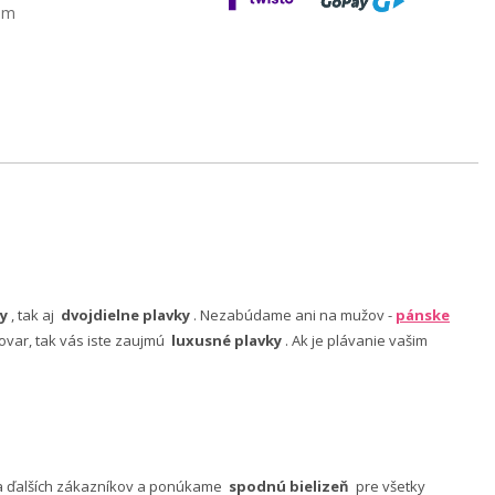
am
y
, tak aj
dvojdielne plavky
. Nezabúdame ani na mužov -
pánske
ovar, tak vás iste zaujmú
luxusné plavky
. Ak je plávanie vašim
nia ďalších zákazníkov a ponúkame
spodnú bielizeň
pre všetky