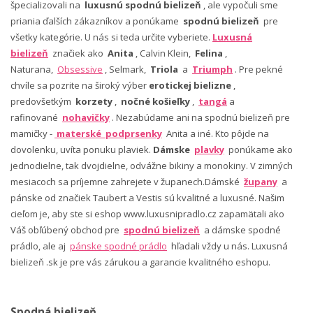
špecializovali na
luxusnú spodnú bielizeň
, ale vypočuli sme
priania ďalších zákazníkov a ponúkame
spodnú bielizeň
pre
všetky kategórie. U nás si teda určite vyberiete.
Luxusná
bielizeň
značiek ako
Anita
, Calvin Klein,
Felina
,
Naturana,
Obsessive
, Selmark,
Triola
a
Triumph
. Pre pekné
chvíle sa pozrite na široký výber
erotickej bielizne
,
predovšetkým
korzety
,
nočné košieľky
,
tangá
a
rafinované
nohavičky
. Nezabúdame ani na spodnú bielizeň pre
mamičky -
materské podprsenky
Anita a iné. Kto pôjde na
dovolenku, uvíta ponuku plaviek.
Dámske
plavky
ponúkame ako
jednodielne, tak dvojdielne, odvážne bikiny a monokiny. V zimných
mesiacoch sa príjemne zahrejete v županech.Dámské
župany
a
pánske od značiek Taubert a Vestis sú kvalitné a luxusné. Našim
cieľom je, aby ste si eshop www.luxusnipradlo.cz zapamätali ako
Váš obľúbený obchod pre
spodnú bielizeň
a dámske spodné
prádlo, ale aj
pánske spodné prádlo
hľadali vždy u nás. Luxusná
bielizeň .sk je pre vás zárukou a garancie kvalitného eshopu.
Spodná bielizeň