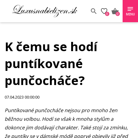
0
0
MENU
K čemu se hodí
puntíkované
punčocháče?
07.04.2023 00:00:00
Puntíkované punčocháče nejsou pro mnoho žen
běžnou volbou. Hodí se však k mnoha stylům a
dokonce jim dodávají charakter. Také stojí za zmínku,
že puntíky se v dámské módě poprvé objevily již před