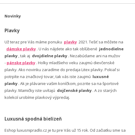
Novinky
Plavky
Už teraz pre Vás máme ponuku
plavky
2021. Tešiť sa môžete na
dámske plavky
. U nás nájdete ako tak obľúbené
jednodielne
plavky
, tak aj
dvojdielne plavky
. Nezabúdame ani na mužov
-
pánske plavky
. Holky mladšieho veku zaujmú dievčenské
plavky. Ako novinku zaradíme do predaja Litex plavky. Pokiaľ si
potrpíte na značkový tovar, tak vás iste zaujmú
luxusné
plavky
. Ak je plávanie vašim koníčkom, pozrite sa na športové
plavky. Mamičky iste uvítajú
dojčenské plavky
. A zo starých
kolekcií urobíme plavkový výpredaj.
Luxusná spodná bielizeň
Eshop luxusnipradlo.cz je tu pre Vás už 15 rok. Od začiatku sme sa