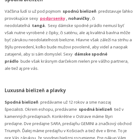
Väčšina ľudí si už pod pojmom
spodnú bielizeň
predstavuje ľahko
provokujúce sexy
podprsenky
, nohavičky
, či
neodolateľná
tangá.
Sexy dámske spodné prádlo nemusí byť
však nutne vyrobené z čipky, či saténu, ale aj kvalitná bavlna môže
byť zárukou neodolateľnosti bielizne. Hlavne však záleží na strihu a
štýlu prevedení, koľko bude mužovi povolené, aby videl a naopak
zatajené, aby si sám domyslel. Sexy
dámske spodné
prádlo
bude však krásnym darčekom nielen pre vášho partnera,
ale tiež aj pre vás.
Luxusná bielizeň a plavky
Spodná bielizeň
predávame už 12 rokov a sme naozaj
špecialisti. Okrem eshopu, predávame
spodná bielizeň
tiež v
kamenných predajniach. Konkrétne v Ostrave máme štyri
predajne. Dve predajne SARA, predajňu GEMINI a značkový obchod
Triumph. Ďalej máme predajňu v Košiciach a tiež dve v Brne. To je
pre Vás zárukou, že spodnej bielizni rozumieme. Pre nákup Vám