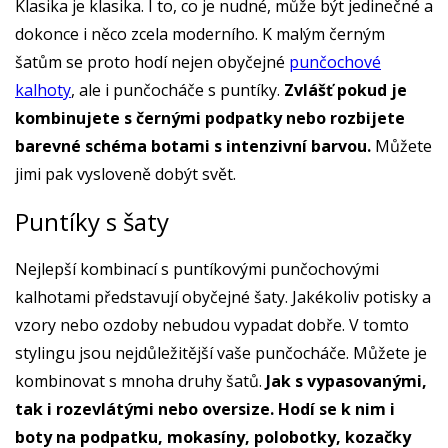
Klasika je klasika. I to, co je nudné, může být jedinečné a
dokonce i něco zcela moderního. K malým černým
šatům se proto hodí nejen obyčejné
punčochové
kalhoty
, ale i punčocháče s puntíky.
Zvlášť pokud je
kombinujete s černými podpatky nebo rozbijete
barevné schéma botami s intenzivní barvou.
Můžete
jimi pak vysloveně dobýt svět.
Puntíky s šaty
Nejlepší kombinací s puntíkovými punčochovými
kalhotami představují obyčejné šaty. Jakékoliv potisky a
vzory nebo ozdoby nebudou vypadat dobře. V tomto
stylingu jsou nejdůležitější vaše punčocháče. Můžete je
kombinovat s mnoha druhy šatů.
Jak s vypasovanými,
tak i rozevlátými nebo oversize. Hodí se k nim i
boty na podpatku, mokasíny, polobotky, kozačky