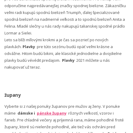
odporučíme najpredávanejšej značky spodnej bielizne. Zákazníčku
veľmi radi kupujú spodnú bielizeň Triumph, ďalej špecializované
spodná bielizeň na nadmerné veľkosti a to spodnú bielizeň Anita a
Felina. Mladé slečny u nás rady nakupujú talianskej spodné prádlo
Lormar a Sielei.
Leto sa blíži míľovými krokmi a je čas sa pozrieť po nových
plavkách.
Plavky
pre túto sezónu budú opäť veľmi krásne a
odvážne. Hitom budú bikini, ale klasické jednodielne a dvojdielne
plavky budú vévédit predajom.
Plavky
2021 môžete u nás
nakupovať už teraz.
župany
Vyberte si z našej ponuky županov pre mužov aj ženy. V ponuke
máme
dámske i
pánske župany
rôznych veľkostí, vzorov i
farieb. Pre chladné večery aj príjemná rana, máme pohodlné froté
župany, ktoré sú nielenže pohodlné, ale tiež vás ochráni pred