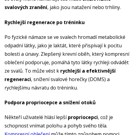
svalových zranění
, jako jsou natažení nebo trhliny.
Rychlejší regenerace po tréninku
Po fyzické námaze se ve svalech hromadí metabolické
odpadní látky, jako je laktát, které přispívají k pocitu
bolesti a únavy. Zlepšený krevní oběh, který kompresní
oblečení podporuje, pomáhá tyto látky rychleji odvádět
ze svalů. To může vést k
rychlejší a efektivnější
regeneraci
, snížení svalové horečky (DOMS) a
rychlejšímu návratu do tréninku.
Podpora propriocepce a snížení otoků
Někteří uživatelé hlásí lepší
propriocepci
, což je
schopnost vnímat polohu a pohyb svého těla.
Kompresní oblečení
může tímto způsobem pomoci