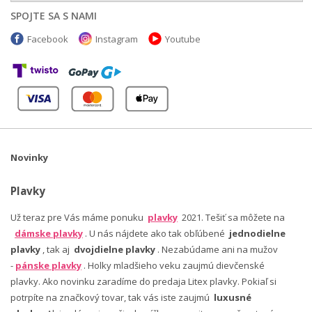
SPOJTE SA S NAMI
Facebook
Instagram
Youtube
Novinky
Plavky
Už teraz pre Vás máme ponuku
plavky
2021. Tešiť sa môžete na
dámske plavky
. U nás nájdete ako tak obľúbené
jednodielne
plavky
, tak aj
dvojdielne plavky
. Nezabúdame ani na mužov
-
pánske plavky
. Holky mladšieho veku zaujmú dievčenské
plavky. Ako novinku zaradíme do predaja Litex plavky. Pokiaľ si
potrpíte na značkový tovar, tak vás iste zaujmú
luxusné