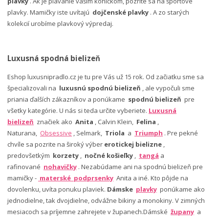
plavky
. Ak je plávanie vašim koníčkom, pozrite sa na športové
plavky. Mamičky iste uvítajú
dojčenské plavky
. A zo starých
kolekcií urobíme plavkový výpredaj.
Luxusná spodná bielizeň
Eshop luxusnipradlo.cz je tu pre Vás už 15 rok. Od začiatku sme sa
špecializovali na
luxusnú spodnú bielizeň
, ale vypočuli sme
priania ďalších zákazníkov a ponúkame
spodnú bielizeň
pre
všetky kategórie. U nás si teda určite vyberiete.
Luxusná
bielizeň
značiek ako
Anita
, Calvin Klein,
Felina
,
Naturana,
Obsessive
, Selmark,
Triola
a
Triumph
. Pre pekné
chvíle sa pozrite na široký výber
erotickej bielizne
,
predovšetkým
korzety
,
nočné košieľky
,
tangá
a
rafinované
nohavičky
. Nezabúdame ani na spodnú bielizeň pre
mamičky -
materské podprsenky
Anita a iné. Kto pôjde na
dovolenku, uvíta ponuku plaviek.
Dámske
plavky
ponúkame ako
jednodielne, tak dvojdielne, odvážne bikiny a monokiny. V zimných
mesiacoch sa príjemne zahrejete v županech.Dámské
župany
a