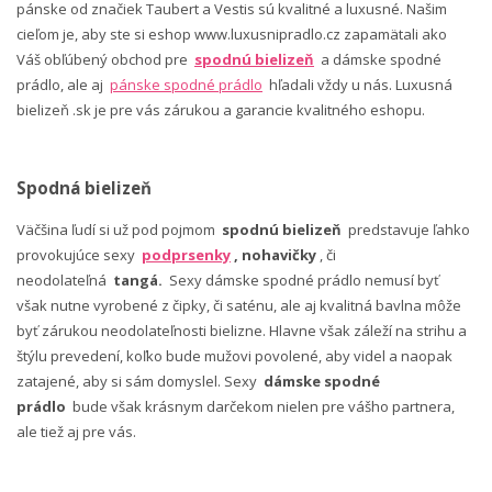
pánske od značiek Taubert a Vestis sú kvalitné a luxusné. Našim
cieľom je, aby ste si eshop www.luxusnipradlo.cz zapamätali ako
Váš obľúbený obchod pre
spodnú bielizeň
a dámske spodné
prádlo, ale aj
pánske spodné prádlo
hľadali vždy u nás. Luxusná
bielizeň .sk je pre vás zárukou a garancie kvalitného eshopu.
Spodná bielizeň
Väčšina ľudí si už pod pojmom
spodnú bielizeň
predstavuje ľahko
provokujúce sexy
podprsenky
, nohavičky
, či
neodolateľná
tangá.
Sexy dámske spodné prádlo nemusí byť
však nutne vyrobené z čipky, či saténu, ale aj kvalitná bavlna môže
byť zárukou neodolateľnosti bielizne. Hlavne však záleží na strihu a
štýlu prevedení, koľko bude mužovi povolené, aby videl a naopak
zatajené, aby si sám domyslel. Sexy
dámske spodné
prádlo
bude však krásnym darčekom nielen pre vášho partnera,
ale tiež aj pre vás.