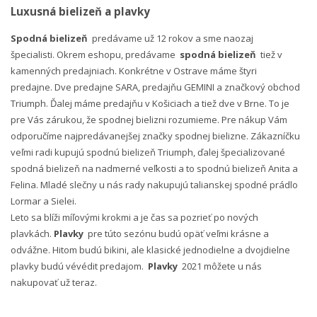
Luxusná bielizeň a plavky
Spodná bielizeň
predávame už 12 rokov a sme naozaj
špecialisti. Okrem eshopu, predávame
spodná bielizeň
tiež v
kamenných predajniach. Konkrétne v Ostrave máme štyri
predajne. Dve predajne SARA, predajňu GEMINI a značkový obchod
Triumph. Ďalej máme predajňu v Košiciach a tiež dve v Brne. To je
pre Vás zárukou, že spodnej bielizni rozumieme. Pre nákup Vám
odporučíme najpredávanejšej značky spodnej bielizne. Zákazníčku
veľmi radi kupujú spodnú bielizeň Triumph, ďalej špecializované
spodná bielizeň na nadmerné veľkosti a to spodnú bielizeň Anita a
Felina. Mladé slečny u nás rady nakupujú talianskej spodné prádlo
Lormar a Sielei.
Leto sa blíži míľovými krokmi a je čas sa pozrieť po nových
plavkách.
Plavky
pre túto sezónu budú opäť veľmi krásne a
odvážne. Hitom budú bikini, ale klasické jednodielne a dvojdielne
plavky budú vévédit predajom.
Plavky
2021 môžete u nás
nakupovať už teraz.