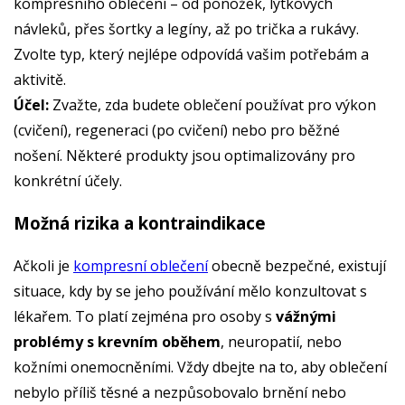
kompresního oblečení – od ponožek, lýtkových
návleků, přes šortky a legíny, až po trička a rukávy.
Zvolte typ, který nejlépe odpovídá vašim potřebám a
aktivitě.
Účel:
Zvažte, zda budete oblečení používat pro výkon
(cvičení), regeneraci (po cvičení) nebo pro běžné
nošení. Některé produkty jsou optimalizovány pro
konkrétní účely.
Možná rizika a kontraindikace
Ačkoli je
kompresní oblečení
obecně bezpečné, existují
situace, kdy by se jeho používání mělo konzultovat s
lékařem. To platí zejména pro osoby s
vážnými
problémy s krevním oběhem
, neuropatií, nebo
kožními onemocněními. Vždy dbejte na to, aby oblečení
nebylo příliš těsné a nezpůsobovalo brnění nebo