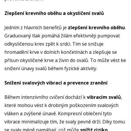
Zlepšení krevního oběhu a okysličení svalů
Jedním z hlavních benefitů je
zlepšení krevního oběhu
.
Graduovaný tlak pomáhá žilám efektivněji pumpovat
odkysličenou krev zpět k srdci. Tím se snižuje
hromadění krve v dolních končetinách a zlepšuje se
přísun okysličené krve a živin do svalů. To může vést ke
snížení únavy svalů během fyzické aktivity.
Snížení svalových vibrací a prevence zranění
Během intenzivního cvičení dochází k
vibracím svalů
,
které mohou vést k drobným poškozením svalových
vláken a zvýšené únavě. Kompresní oblečení tyto
vibrace minimalizuje tím, že svaly pevně drží. Díky tomu
se svaly méně namáhají, což může
snížit riziko