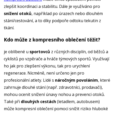
zlepšit koordinaci a stabilitu. Dále je využíváno pro
snížení otoků
, například po úrazech nebo dlouhém
stání/cestování, a to díky podpoře odtoku tekutin z
tkání.
Kdo může z kompresního oblečení těžit?
je oblíbené u
sportovců
z různých disciplín, od běžců a
cyklistů po vzpěrače a hráče týmových sportů. Využívají
ho jak pro zlepšení výkonu, tak pro urychlení
regenerace. Nicméně, není určeno jen pro
profesionální atlety. Lidé s
náročným povoláním
, které
zahrnuje dlouhé stání (např. zdravotníci, prodavači),
mohou ocenit snížení únavy nohou a prevenci otoků.
Také při
dlouhých cestách
(letadlem, autobusem)
může kompresní oblečení pomoci snížit riziko hluboké