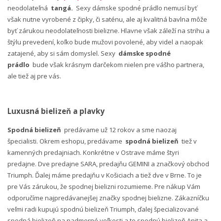
neodolateľná
tangá.
Sexy dámske spodné prádlo nemusí byť
však nutne vyrobené z čipky, či saténu, ale aj kvalitná bavlna môže
byť zárukou neodolateľnosti bielizne. Hlavne však záleží na strihu a
štýlu prevedení, koľko bude mužovi povolené, aby videl a naopak
zatajené, aby si sám domyslel. Sexy
dámske spodné
prádlo
bude však krásnym darčekom nielen pre vášho partnera,
ale tiež aj pre vás.
Luxusná bielizeň a plavky
Spodná bielizeň
predávame už 12 rokov a sme naozaj
špecialisti. Okrem eshopu, predávame
spodná bielizeň
tiež v
kamenných predajniach. Konkrétne v Ostrave máme štyri
predajne. Dve predajne SARA, predajňu GEMINI a značkový obchod
Triumph. Ďalej máme predajňu v Košiciach a tiež dve v Brne. To je
pre Vás zárukou, že spodnej bielizni rozumieme. Pre nákup Vám
odporučíme najpredávanejšej značky spodnej bielizne. Zákazníčku
veľmi radi kupujú spodnú bielizeň Triumph, ďalej špecializované
spodná bielizeň na nadmerné veľkosti a to spodnú bielizeň Anita a