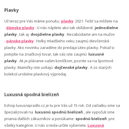
Plavky
Už teraz pre Vás máme ponuku
plavky
2021. Tešiť sa môžete na
dámske plavky
. U nás nájdete ako tak obľúbené
jednodielne
plavky
, tak aj
dvojdielne plavky
. Nezabúdame ani na mužov
-
pánske plavky
. Holky mladšieho veku zaujmú dievčenské
plavky. Ako novinku zaradíme do predaja Litex plavky. Pokiaľ si
potrpíte na značkový tovar, tak vás iste zaujmú
luxusné
plavky
. Ak je plávanie vašim koníčkom, pozrite sa na športové
plavky. Mamičky iste uvítajú
dojčenské plavky
. A zo starých
kolekcií urobíme plavkový výpredaj.
Luxusná spodná bielizeň
Eshop luxusnipradlo.cz je tu pre Vás už 15 rok. Od začiatku sme sa
špecializovali na
luxusnú spodnú bielizeň
, ale vypočuli sme
priania ďalších zákazníkov a ponúkame
spodnú bielizeň
pre
všetky kategórie. U nás si teda určite vyberiete.
Luxusná