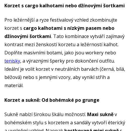
Korzet s cargo kalhotami nebo džínovými šortkami
Pro ležérnější a ryze festivalový vzhled zkombinujte
korzet s
cargo kalhotami s nízkým pasem nebo
džínovými šortkami
. Tato kombinace vytváří zajímavý
kontrast mezi ženskostí korzetu a ležérností kalhot.
Doplňte masivními botami, jako jsou workery nebo
tenisky
, a výraznými šperky pro dokončení outfitu.
Ideální je volit korzet v neutrálních barvách (černá, bílá,
béžová) nebo s jemnými vzory, aby vynikl střih a
materiál.
Korzet a sukně: Od bohémské po grunge
Sukně nabízí širokou škálu možností.
Maxi sukně
v
bohémském stylu s korzetem a sandály vytvoří éterický
a uvolněný vzhled. Naopak
kostkovaná mini sukně
s