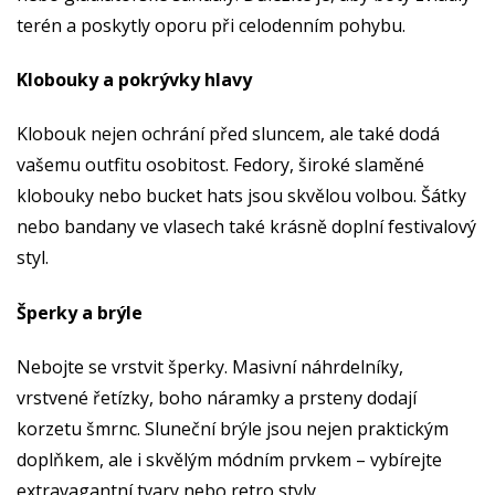
terén a poskytly oporu při celodenním pohybu.
Klobouky a pokrývky hlavy
Klobouk nejen ochrání před sluncem, ale také dodá
vašemu outfitu osobitost. Fedory, široké slaměné
klobouky nebo bucket hats jsou skvělou volbou. Šátky
nebo bandany ve vlasech také krásně doplní festivalový
styl.
Šperky a brýle
Nebojte se vrstvit šperky. Masivní náhrdelníky,
vrstvené řetízky, boho náramky a prsteny dodají
korzetu šmrnc. Sluneční brýle jsou nejen praktickým
doplňkem, ale i skvělým módním prvkem – vybírejte
extravagantní tvary nebo retro styly.