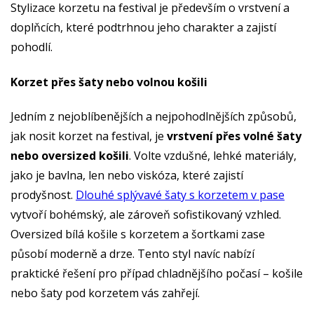
Stylizace korzetu na festival je především o vrstvení a
doplňcích, které podtrhnou jeho charakter a zajistí
pohodlí.
Korzet přes šaty nebo volnou košili
Jedním z nejoblíbenějších a nejpohodlnějších způsobů,
jak nosit korzet na festival, je
vrstvení přes volné šaty
nebo oversized košili
. Volte vzdušné, lehké materiály,
jako je bavlna, len nebo viskóza, které zajistí
prodyšnost.
Dlouhé splývavé šaty s korzetem v pase
vytvoří bohémský, ale zároveň sofistikovaný vzhled.
Oversized bílá košile s korzetem a šortkami zase
působí moderně a drze. Tento styl navíc nabízí
praktické řešení pro případ chladnějšího počasí – košile
nebo šaty pod korzetem vás zahřejí.