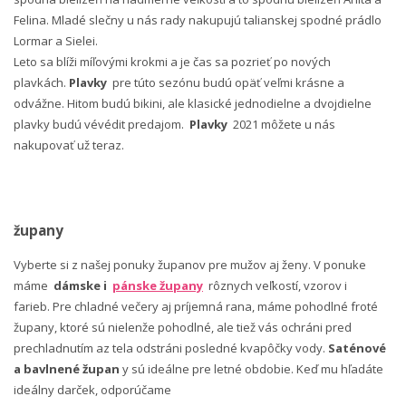
Felina. Mladé slečny u nás rady nakupujú talianskej spodné prádlo
Lormar a Sielei.
Leto sa blíži míľovými krokmi a je čas sa pozrieť po nových
plavkách.
Plavky
pre túto sezónu budú opäť veľmi krásne a
odvážne. Hitom budú bikini, ale klasické jednodielne a dvojdielne
plavky budú vévédit predajom.
Plavky
2021 môžete u nás
nakupovať už teraz.
župany
Vyberte si z našej ponuky županov pre mužov aj ženy. V ponuke
máme
dámske i
pánske župany
rôznych veľkostí, vzorov i
farieb. Pre chladné večery aj príjemná rana, máme pohodlné froté
župany, ktoré sú nielenže pohodlné, ale tiež vás ochráni pred
prechladnutím az tela odstráni posledné kvapôčky vody.
Saténové
a bavlnené župan
y sú ideálne pre letné obdobie. Keď mu hľadáte
ideálny darček, odporúčame