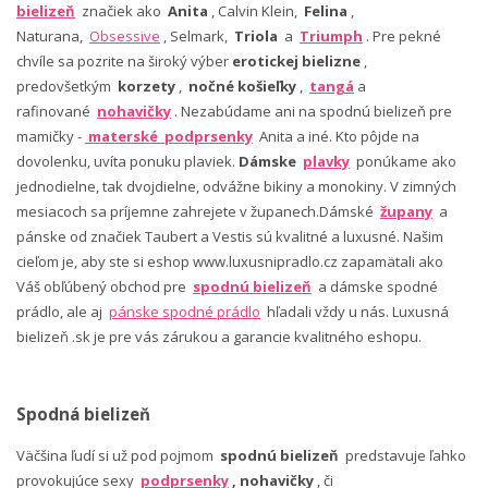
bielizeň
značiek ako
Anita
, Calvin Klein,
Felina
,
Naturana,
Obsessive
, Selmark,
Triola
a
Triumph
. Pre pekné
chvíle sa pozrite na široký výber
erotickej bielizne
,
predovšetkým
korzety
,
nočné košieľky
,
tangá
a
rafinované
nohavičky
. Nezabúdame ani na spodnú bielizeň pre
mamičky -
materské podprsenky
Anita a iné. Kto pôjde na
dovolenku, uvíta ponuku plaviek.
Dámske
plavky
ponúkame ako
jednodielne, tak dvojdielne, odvážne bikiny a monokiny. V zimných
mesiacoch sa príjemne zahrejete v županech.Dámské
župany
a
pánske od značiek Taubert a Vestis sú kvalitné a luxusné. Našim
cieľom je, aby ste si eshop www.luxusnipradlo.cz zapamätali ako
Váš obľúbený obchod pre
spodnú bielizeň
a dámske spodné
prádlo, ale aj
pánske spodné prádlo
hľadali vždy u nás. Luxusná
bielizeň .sk je pre vás zárukou a garancie kvalitného eshopu.
Spodná bielizeň
Väčšina ľudí si už pod pojmom
spodnú bielizeň
predstavuje ľahko
provokujúce sexy
podprsenky
, nohavičky
, či