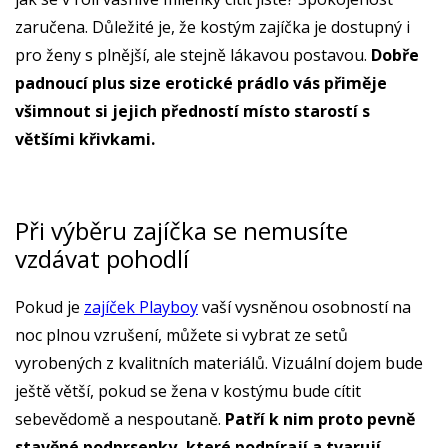
zaručena. Důležité je, že kostým zajíčka je dostupný i
pro ženy s plnější, ale stejně lákavou postavou.
Dobře
padnoucí plus size erotické prádlo vás přiměje
všimnout si jejich předností místo starostí s
většími křivkami.
Při výběru zajíčka se nemusíte
vzdávat pohodlí
Pokud je
zajíček Playboy
vaší vysněnou osobností na
noc plnou vzrušení, můžete si vybrat ze setů
vyrobených z kvalitních materiálů. Vizuální dojem bude
ještě větší, pokud se žena v kostýmu bude cítit
sebevědomě a nespoutaně.
Patří k nim proto pevně
stavěné podprsenky, které podpírají a tvarují