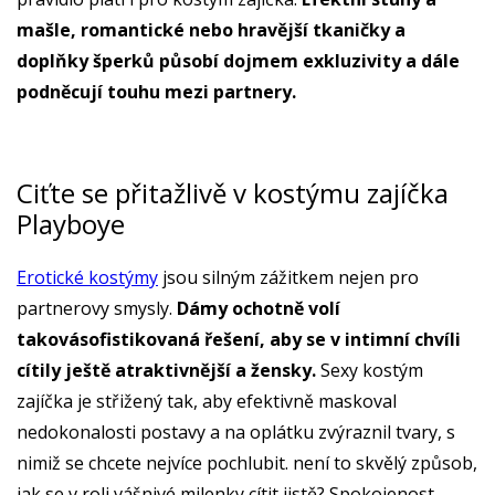
mašle, romantické nebo hravější tkaničky a
doplňky šperků působí dojmem exkluzivity a dále
podněcují touhu mezi partnery.
Ciťte se přitažlivě v kostýmu zajíčka
Playboye
Erotické kostýmy
jsou silným zážitkem nejen pro
partnerovy smysly.
Dámy ochotně volí
takovásofistikovaná řešení, aby se v intimní chvíli
cítily ještě atraktivnější a žensky.
Sexy kostým
zajíčka je střižený tak, aby efektivně maskoval
nedokonalosti postavy a na oplátku zvýraznil tvary, s
nimiž se chcete nejvíce pochlubit. není to skvělý způsob,
jak se v roli vášnivé milenky cítit jistě? Spokojenost