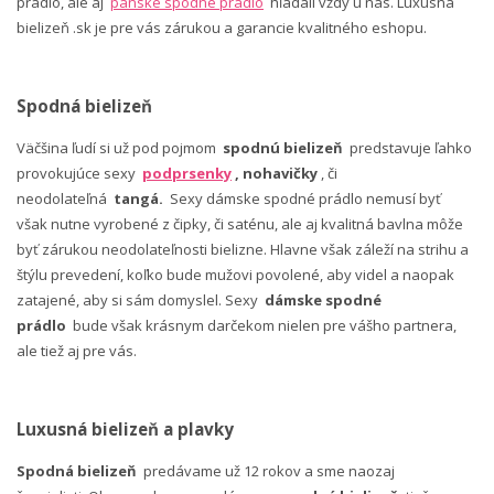
prádlo, ale aj
pánske spodné prádlo
hľadali vždy u nás. Luxusná
bielizeň .sk je pre vás zárukou a garancie kvalitného eshopu.
Spodná bielizeň
Väčšina ľudí si už pod pojmom
spodnú bielizeň
predstavuje ľahko
provokujúce sexy
podprsenky
, nohavičky
, či
neodolateľná
tangá.
Sexy dámske spodné prádlo nemusí byť
však nutne vyrobené z čipky, či saténu, ale aj kvalitná bavlna môže
byť zárukou neodolateľnosti bielizne. Hlavne však záleží na strihu a
štýlu prevedení, koľko bude mužovi povolené, aby videl a naopak
zatajené, aby si sám domyslel. Sexy
dámske spodné
prádlo
bude však krásnym darčekom nielen pre vášho partnera,
ale tiež aj pre vás.
Luxusná bielizeň a plavky
Spodná bielizeň
predávame už 12 rokov a sme naozaj