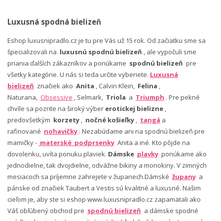
Luxusná spodná bielizeň
Eshop luxusnipradlo.cz je tu pre Vás už 15 rok. Od začiatku sme sa
špecializovali na
luxusnú spodnú bielizeň
, ale vypočuli sme
priania ďalších zákazníkov a ponúkame
spodnú bielizeň
pre
všetky kategórie. U nás si teda určite vyberiete.
Luxusná
bielizeň
značiek ako
Anita
, Calvin Klein,
Felina
,
Naturana,
Obsessive
, Selmark,
Triola
a
Triumph
. Pre pekné
chvíle sa pozrite na široký výber
erotickej bielizne
,
predovšetkým
korzety
,
nočné košieľky
,
tangá
a
rafinované
nohavičky
. Nezabúdame ani na spodnú bielizeň pre
mamičky -
materské podprsenky
Anita a iné. Kto pôjde na
dovolenku, uvíta ponuku plaviek.
Dámske
plavky
ponúkame ako
jednodielne, tak dvojdielne, odvážne bikiny a monokiny. V zimných
mesiacoch sa príjemne zahrejete v županech.Dámské
župany
a
pánske od značiek Taubert a Vestis sú kvalitné a luxusné. Našim
cieľom je, aby ste si eshop www.luxusnipradlo.cz zapamätali ako
Váš obľúbený obchod pre
spodnú bielizeň
a dámske spodné