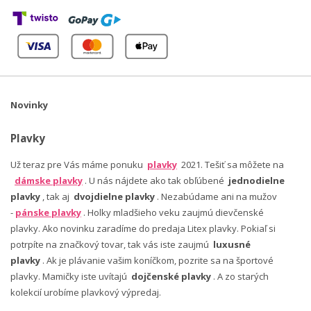
Novinky
Plavky
Už teraz pre Vás máme ponuku
plavky
2021. Tešiť sa môžete na
dámske plavky
. U nás nájdete ako tak obľúbené
jednodielne
plavky
, tak aj
dvojdielne plavky
. Nezabúdame ani na mužov
-
pánske plavky
. Holky mladšieho veku zaujmú dievčenské
plavky. Ako novinku zaradíme do predaja Litex plavky. Pokiaľ si
potrpíte na značkový tovar, tak vás iste zaujmú
luxusné
plavky
. Ak je plávanie vašim koníčkom, pozrite sa na športové
plavky. Mamičky iste uvítajú
dojčenské plavky
. A zo starých
kolekcií urobíme plavkový výpredaj.