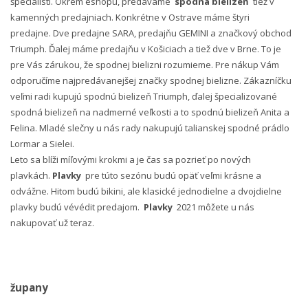
špecialisti. Okrem eshopu, predávame
spodná bielizeň
tiež v
kamenných predajniach. Konkrétne v Ostrave máme štyri
predajne. Dve predajne SARA, predajňu GEMINI a značkový obchod
Triumph. Ďalej máme predajňu v Košiciach a tiež dve v Brne. To je
pre Vás zárukou, že spodnej bielizni rozumieme. Pre nákup Vám
odporučíme najpredávanejšej značky spodnej bielizne. Zákazníčku
veľmi radi kupujú spodnú bielizeň Triumph, ďalej špecializované
spodná bielizeň na nadmerné veľkosti a to spodnú bielizeň Anita a
Felina. Mladé slečny u nás rady nakupujú talianskej spodné prádlo
Lormar a Sielei.
Leto sa blíži míľovými krokmi a je čas sa pozrieť po nových
plavkách.
Plavky
pre túto sezónu budú opäť veľmi krásne a
odvážne. Hitom budú bikini, ale klasické jednodielne a dvojdielne
plavky budú vévédit predajom.
Plavky
2021 môžete u nás
nakupovať už teraz.
župany