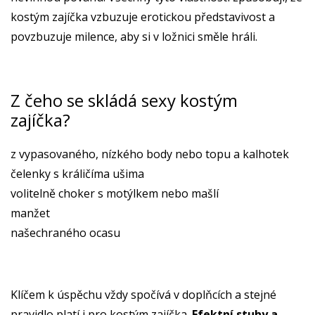
kostým zajíčka vzbuzuje erotickou představivost a
povzbuzuje milence, aby si v ložnici směle hráli.
Z čeho se skládá sexy kostým
zajíčka?
z vypasovaného, nízkého body nebo topu a kalhotek
čelenky s králičíma ušima
volitelně choker s motýlkem nebo mašlí
manžet
našechraného ocasu
Klíčem k úspěchu vždy spočívá v doplňcích a stejné
pravidlo platí i pro kostým zajíčka.
Efektní stuhy a