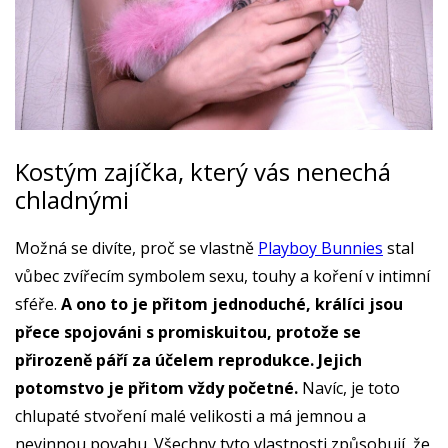
Kostým zajíčka, který vás nenechá
chladnými
Možná se divíte, proč se vlastně
Playboy Bunnies
stal
vůbec zvířecím symbolem sexu, touhy a koření v intimní
sféře.
A ono to je přitom jednoduché, králíci jsou
přece spojováni s promiskuitou, protože se
přirozeně páří za účelem reprodukce. Jejich
potomstvo je přitom vždy početné.
Navíc, je toto
chlupaté stvoření malé velikosti a má jemnou a
nevinnou povahu. Všechny tyto vlastnosti způsobují, že