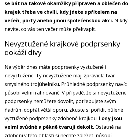
se bát na takové okamžiky připraven a oblečen do
krajek třeba ve chvíli, kdy jdete s přítelem na
večeři, party anebo jinou společenskou akci.
Nikdy
nevíte, co vás ten večer může překvapit.
Nevyztužené krajkové podprsenky
dokáží divy
Na výběr dnes máte podprsenky vyztužené i
nevyztužené. Ty nevyztužené mají zpravidla tvar
smyslného trojúhelníku. Průhledné podprsenky navíc
působí velmi rafinovaně. V případě, že si nevyztužené
podprsenky nemůžete dovolit, potřebujete svým
ňadrům dopřát větší oporu, zkuste si pořídit půlené
vyztužené podprsenky zdobené krajkou.
I ony jsou
velmi svůdné a pěkně tvarují dekolt.
Ostatně na
zdobení v této oblasti si nechte záležet, působí