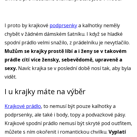
I proto by krajkové
podprsenky
a kalhotky neměly
chybět v žádném dámském šatníku. I když se hladké
spodní prádlo velmi snažilo, z prádelníku je nevytlačilo.
Mužům se krajky prostě líbí a i ženy se v takovém
prádle cítí více žensky, sebevědomě, upraveně a
sexy.
Navíc krajka se v poslední době nosí tak, aby byla
vidět.
I u krajky máte na výběr
Krajkové prádlo
, to nemusí být pouze kalhotky a
podprsenky, ale také i body, topy a podvazkové pásy.
Krajkové spodní prádlo nemusí být skryté pod outfitem,
můžete s ním okořenit i romantickou chvilku.
Vyplatí