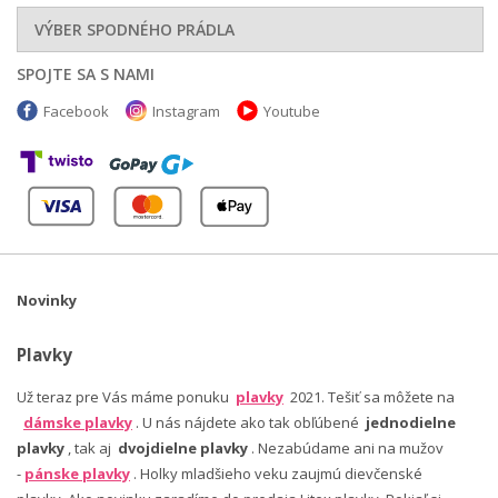
VÝBER SPODNÉHO PRÁDLA
SPOJTE SA S NAMI
Facebook
Instagram
Youtube
Novinky
Plavky
Už teraz pre Vás máme ponuku
plavky
2021. Tešiť sa môžete na
dámske plavky
. U nás nájdete ako tak obľúbené
jednodielne
plavky
, tak aj
dvojdielne plavky
. Nezabúdame ani na mužov
-
pánske plavky
. Holky mladšieho veku zaujmú dievčenské