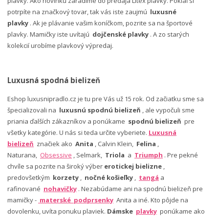
plavky. Ako novinku zaradíme do predaja Litex plavky. Pokiaľ si
potrpíte na značkový tovar, tak vás iste zaujmú
luxusné
plavky
. Ak je plávanie vašim koníčkom, pozrite sa na športové
plavky. Mamičky iste uvítajú
dojčenské plavky
. A zo starých
kolekcií urobíme plavkový výpredaj.
Luxusná spodná bielizeň
Eshop luxusnipradlo.cz je tu pre Vás už 15 rok. Od začiatku sme sa
špecializovali na
luxusnú spodnú bielizeň
, ale vypočuli sme
priania ďalších zákazníkov a ponúkame
spodnú bielizeň
pre
všetky kategórie. U nás si teda určite vyberiete.
Luxusná
bielizeň
značiek ako
Anita
, Calvin Klein,
Felina
,
Naturana,
Obsessive
, Selmark,
Triola
a
Triumph
. Pre pekné
chvíle sa pozrite na široký výber
erotickej bielizne
,
predovšetkým
korzety
,
nočné košieľky
,
tangá
a
rafinované
nohavičky
. Nezabúdame ani na spodnú bielizeň pre
mamičky -
materské podprsenky
Anita a iné. Kto pôjde na
dovolenku, uvíta ponuku plaviek.
Dámske
plavky
ponúkame ako