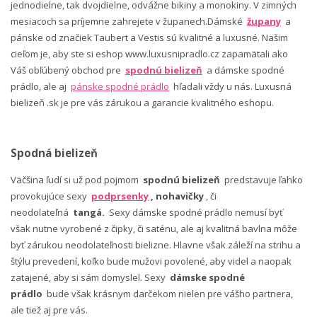
jednodielne, tak dvojdielne, odvážne bikiny a monokiny. V zimných
mesiacoch sa príjemne zahrejete v županech.Dámské
župany
a
pánske od značiek Taubert a Vestis sú kvalitné a luxusné. Našim
cieľom je, aby ste si eshop www.luxusnipradlo.cz zapamätali ako
Váš obľúbený obchod pre
spodnú bielizeň
a dámske spodné
prádlo, ale aj
pánske spodné prádlo
hľadali vždy u nás. Luxusná
bielizeň .sk je pre vás zárukou a garancie kvalitného eshopu.
Spodná bielizeň
Väčšina ľudí si už pod pojmom
spodnú bielizeň
predstavuje ľahko
provokujúce sexy
podprsenky
, nohavičky
, či
neodolateľná
tangá.
Sexy dámske spodné prádlo nemusí byť
však nutne vyrobené z čipky, či saténu, ale aj kvalitná bavlna môže
byť zárukou neodolateľnosti bielizne. Hlavne však záleží na strihu a
štýlu prevedení, koľko bude mužovi povolené, aby videl a naopak
zatajené, aby si sám domyslel. Sexy
dámske spodné
prádlo
bude však krásnym darčekom nielen pre vášho partnera,
ale tiež aj pre vás.