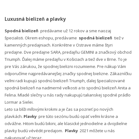
Luxusná bielizeň a plavky
Spodná bielizeň
predávame už 12 rokov a sme naozaj
špecialisti. Okrem eshopu, predávame
spodná bielizeň
tiež v
kamenných predajniach. Konkrétne v Ostrave máme štyri
predajne. Dve predajne SARA, predajňu GEMINI a značkový obchod
Triumph. Ďalej máme predajňu v Košiciach a tiež dve v Brne. To je
pre Vás zárukou, že spodnej bielizni rozumieme. Pre nákup Vám
odporučíme najpredávanejšej značky spodnej bielizne. Zákazníčku
veľmi radi kupujú spodnú bielizeň Triumph, ďalej špecializované
spodná bielizeň na nadmerné veľkosti a to spodnú bielizeň Anita a
Felina. Mladé slečny u nás rady nakupujú talianskej spodné prádlo
Lormar a Sielei.
Leto sa blíži míľovými krokmi a je čas sa pozrieť po nových
plavkách.
Plavky
pre túto sezónu budú opäť veľmi krásne a
odvážne. Hitom budú bikini, ale klasické jednodielne a dvojdielne
plavky budú vévédit predajom.
Plavky
2021 môžete u nás
nakupovať už teraz.