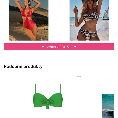
ZOBRAZIŤ ĎALŠIE
77.13 EUR
83.78 EUR
Podobné produkty
65.51 EUR
60.95 EUR