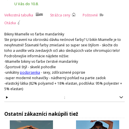
U Vás do 10.8.
Veľkostná tabuľka
Strážca ceny
Poštovné
Otázka
Bikiny Miamelle vo farbe mandarínky
Ste pripravení na obrovskú dávku neónové farby? U bikín Miamelle je to
nevyhnutné! Šťavnaté farby zmiešané so super sexi štýlom - skočte do
toho a uvidíte veľa zvedavých očí ako sledujúcich vaše ohromujúci telo!
Podrobnejšie informácie nájdete nižšie:
-Miamelle bikiny vo farbe čerstvé mandarínky
-Športové štýl - skvelé pohodlie
-unikátny
podprsenka
- sexy, zdôraznené poprsie
-super moderné nohavičky - nádherný pohľad na partie zadok
-elastický látka (82% polyamid + 18% elastan, podšívka: 95% polyester +
5% elastan)
:
Ostatní zákazníci nakúpili tiež