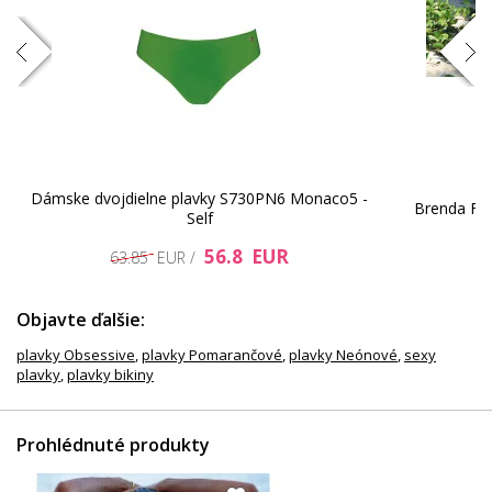
Dámske dvojdielne plavky S730PN6 Monaco5 -
Brenda Fre
Self
82.94 EUR
76.3 EUR
56.8 EUR
63.85 EUR /
Objavte ďalšie:
plavky Obsessive
,
plavky Pomarančové
,
plavky Neónové
,
sexy
plavky
,
plavky bikiny
Prohlédnuté produkty
76.72 EUR
51 EUR