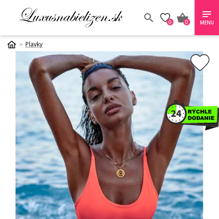
0
0
MENU
Plavky