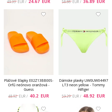
24.67 EUR
36.89 EUR
49.33 EUR /
58.88 EUR /
Plážové šľapky E02Z13BB00S-
Dámske plavky UW0UW04497
Orfű neónovo oranžová -
LT3 neon yellow - Tommy
Guess
Hilfiger
40.2 EUR
48.92 EUR
48.92 EUR /
59.29 EUR /