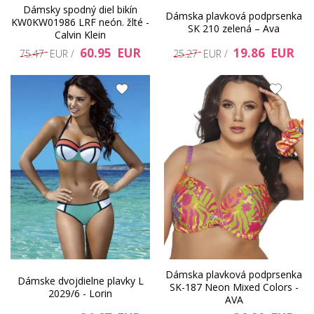
Dámsky spodný diel bikín
Dámska plavková podprsenka
KW0KW01986 LRF neón. žlté -
SK 210 zelená – Ava
Calvin Klein
60.95 EUR
19.86 EUR
75.47 EUR /
25.27 EUR /
Dámska plavková podprsenka
Dámske dvojdielne plavky L
SK-187 Neon Mixed Colors -
2029/6 - Lorin
AVA