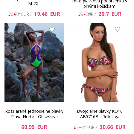
maxi plavková podprsenka s
M-2XL
plnými košíčkami
19.46 EUR
20.7 EUR
26.93 EUR /
29 EUR /
Rozžiarené jednodielne plavky
Dvojdielne plavky KO16
Playa Norte - Obsessive
AB5716B - Relleciga
60.95 EUR
30.66 EUR
82.11 EUR /