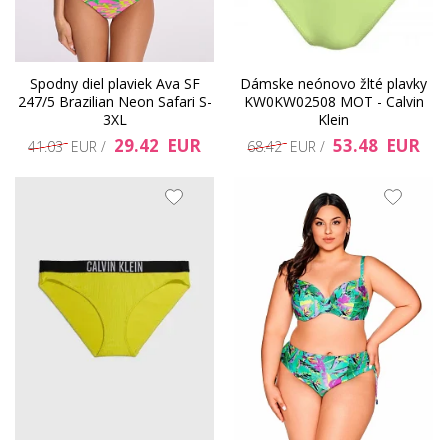
Spodny diel plaviek Ava SF
Dámske neónovo žlté plavky
247/5 Brazilian Neon Safari S-
KW0KW02508 MOT - Calvin
3XL
Klein
29.42 EUR
53.48 EUR
41.03 EUR /
68.42 EUR /