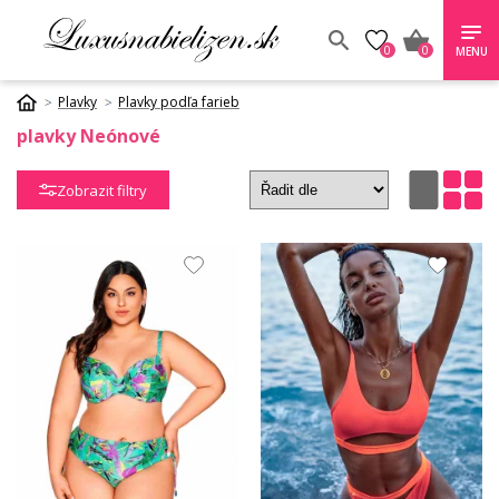
0
0
MENU
Plavky
Plavky podľa farieb
plavky Neónové
Zobrazit filtry