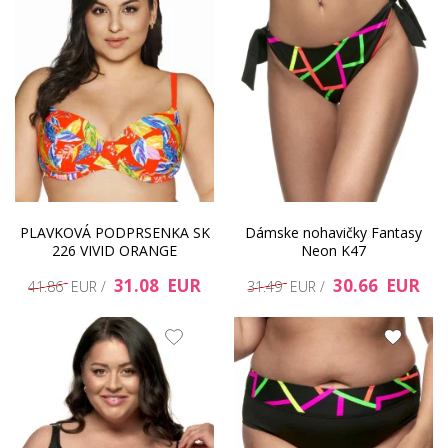
PLAVKOVÁ PODPRSENKA SK
Dámske nohavičky Fantasy
226 VIVID ORANGE
Neon K47
31.08 EUR
30.66 EUR
41.86 EUR /
31.49 EUR /