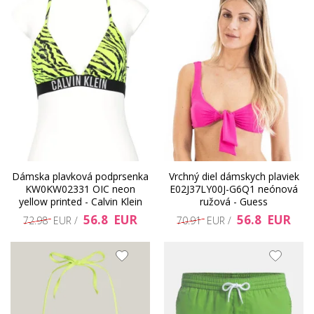
Dámska plavková podprsenka
Vrchný diel dámskych plaviek
KW0KW02331 OIC neon
E02J37LY00J-G6Q1 neónová
yellow printed - Calvin Klein
ružová - Guess
56.8 EUR
56.8 EUR
72.98 EUR /
70.91 EUR /