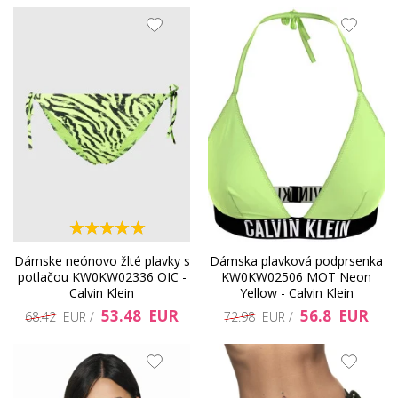
Dámske neónovo žlté plavky s
Dámska plavková podprsenka
potlačou KW0KW02336 OIC -
KW0KW02506 MOT Neon
Calvin Klein
Yellow - Calvin Klein
53.48 EUR
56.8 EUR
68.42 EUR /
72.98 EUR /