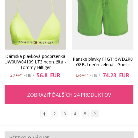
Dámska plavková podprsenka
Pánske plavky F1GT15WD2R0
UW0UW04109 LT3 neon. žltá -
G8BU neón zelená - Guess
Tommy Hilfiger
56.8 EUR
74.23 EUR
72.98 EUR /
93.31 EUR /
ZOBRAZIŤ ĎALŠÍCH 24 PRODUKTOV
1
2
3
4
5
Nasledujúci
VŠETKO O NÁKUPE