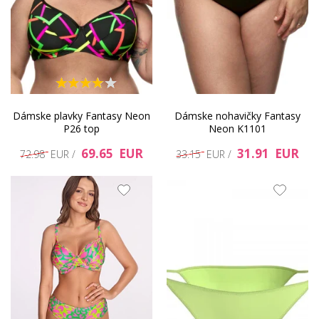
Dámske plavky Fantasy Neon
Dámske nohavičky Fantasy
P26 top
Neon K1101
69.65 EUR
31.91 EUR
72.98 EUR /
33.15 EUR /