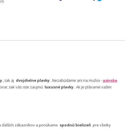
am
y
, tak aj
dvojdielne plavky
. Nezabúdame ani na mužov -
pánske
ovar, tak vás iste zaujmú
luxusné plavky
. Ak je plávanie vašim
nia ďalších zákazníkov a ponúkame
spodnú bielizeň
pre všetky