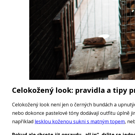
Celokožený look: pravidla a tipy 
Celokožený look není jen o černých bundách a upnutý
nebo dokonce pastelové tóny dodávají outfitu úplně ji
například
lesklou koženou sukni s matným topem
, ne
Pokud ale chcete jít opravdu „all in“, držte se jed