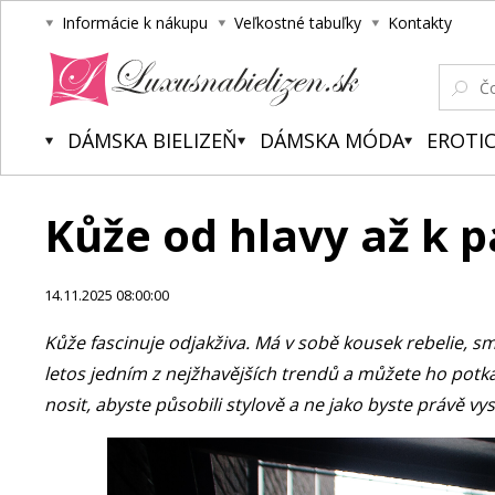
Informácie k nákupu
Veľkostné tabuľky
Kontakty
Luxusnabielizen.sk
DÁMSKA BIELIZEŇ
DÁMSKA MÓDA
EROTIC
Kůže od hlavy až k p
14.11.2025 08:00:00
Kůže fascinuje odjakživa. Má v sobě kousek rebelie, smy
letos jedním z nejžhavějších trendů a můžete ho potkat
nosit, abyste působili stylově a ne jako byste právě v