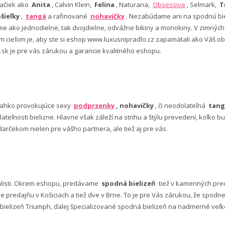
ačiek ako
Anita
, Calvin Klein,
Felina
, Naturana,
Obsessive
, Selmark,
T
šieľky
,
tangá
a rafinované
nohavičky
. Nezabúdame ani na spodnú bie
 ako jednodielne, tak dvojdielne, odvážne bikiny a monokiny. V zimný
šim cieľom je, aby ste si eshop www.luxusnipradlo.cz zapamätali ako Váš
 .sk je pre vás zárukou a garancie kvalitného eshopu.
ľahko provokujúce sexy
podprsenky
, nohavičky
, či neodolateľná
tang
lateľnosti bielizne. Hlavne však záleží na strihu a štýlu prevedení, koľko
rčekom nielen pre vášho partnera, ale tiež aj pre vás.
alisti. Okrem eshopu, predávame
spodná bielizeň
tiež v kamenných pred
predajňu v Košiciach a tiež dve v Brne. To je pre Vás zárukou, že spod
ielizeň Triumph, ďalej špecializované spodná bielizeň na nadmerné veľkos