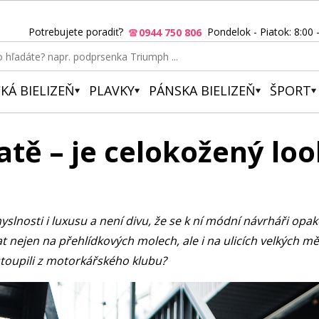
Potrebujete poradiť?
Pondelok - Piatok: 8:00 
0944 750 806
KÁ BIELIZEŇ
PLAVKY
PÁNSKA BIELIZEŇ
ŠPORT
atě – je celokožený lo
slnosti i luxusu a není divu, že se k ní módní návrháři opak
 nejen na přehlídkových molech, ale i na ulicích velkých mě
ystoupili z motorkářského klubu?