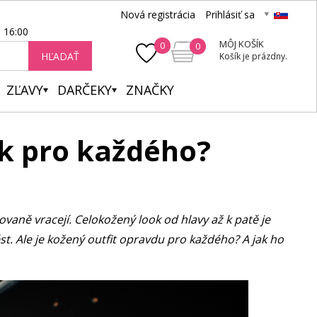
Nová registrácia
Prihlásiť sa
- 16:00
MÔJ KOŠÍK
0
0
HĽADAŤ
Košík je prázdny.
ZĽAVY
DARČEKY
ZNAČKY
ok pro každého?
ovaně vracejí. Celokožený look od hlavy až k patě je
st. Ale je kožený outfit opravdu pro každého? A jak ho