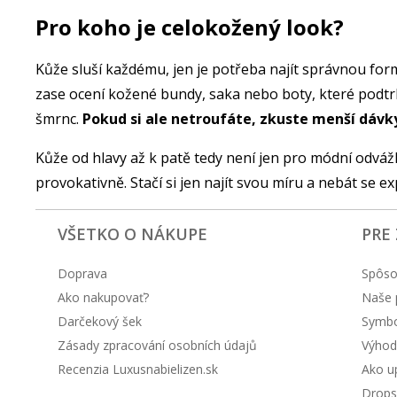
Pro koho je celokožený look?
Kůže sluší každému, jen je potřeba najít správnou for
zase ocení kožené bundy, saka nebo boty, které podtrhno
šmrnc.
Pokud si ale netroufáte, zkuste menší dávk
Kůže od hlavy až k patě tedy není jen pro módní odvážl
provokativně. Stačí si jen najít svou míru a nebát se e
VŠETKO O NÁKUPE
PRE
Doprava
Spôso
Ako nakupovať?
Naše 
Darčekový šek
Symbol
Zásady zpracování osobních údajů
Výhod
Recenzia Luxusnabielizen.sk
Ako up
Drops