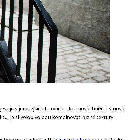
evuje v jemnějších barvách – krémová, hnědá, vínová
ektu, je skvělou volbou kombinovat různé textury –
 nebojte se doplnit outfit o
výrazné boty
nebo kabelku.