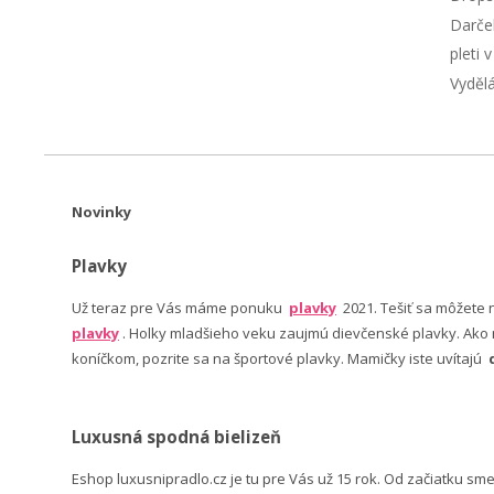
Darče
pleti 
Vyděl
Novinky
Plavky
Už teraz pre Vás máme ponuku
plavky
2021. Tešiť sa môžete
plavky
. Holky mladšieho veku zaujmú dievčenské plavky. Ako n
koníčkom, pozrite sa na športové plavky. Mamičky iste uvítajú
Luxusná spodná bielizeň
Eshop luxusnipradlo.cz je tu pre Vás už 15 rok. Od začiatku sm