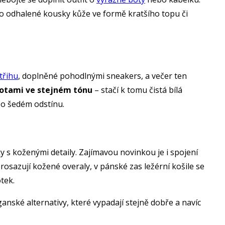
bo odhalené kousky kůže ve formě kratšího topu či
třihu
, doplněné pohodlnými sneakers, a večer ten
hotami ve stejném tónu
– stačí k tomu čistá bílá
bo šedém odstínu.
 s koženými detaily. Zajímavou novinkou je i spojení
osazují kožené overaly, v pánské zas ležérní košile se
tek.
ganské alternativy, které vypadají stejně dobře a navíc