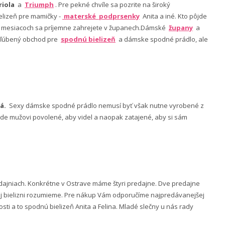
riola
a
Triumph
. Pre pekné chvíle sa pozrite na široký
lizeň pre mamičky -
materské podprsenky
Anita a iné. Kto pôjde
ch mesiacoch sa príjemne zahrejete v županech.Dámské
župany
a
 obľúbený obchod pre
spodnú bielizeň
a dámske spodné prádlo, ale
á.
Sexy dámske spodné prádlo nemusí byť však nutne vyrobené z
 bude mužovi povolené, aby videl a naopak zatajené, aby si sám
ajniach. Konkrétne v Ostrave máme štyri predajne. Dve predajne
nej bielizni rozumieme. Pre nákup Vám odporučíme najpredávanejšej
ti a to spodnú bielizeň Anita a Felina. Mladé slečny u nás rady