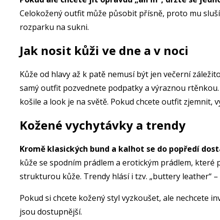
Celokožený outfit může působit přísně, proto mu sluš
rozparku na sukni.
Jak nosit kůži ve dne a v noci
Kůže od hlavy až k patě nemusí být jen večerní záležit
samý outfit pozvednete podpatky a výraznou rtěnkou
košile a look je na světě. Pokud chcete outfit zjemni
Kožené vychytávky a trendy
Kromě klasických bund a kalhot se do popředí dost
kůže se spodním prádlem a erotickým prádlem, které př
strukturou kůže. Trendy hlásí i tzv. „buttery leather“ 
Pokud si chcete kožený styl vyzkoušet, ale nechcete inv
jsou dostupnější.