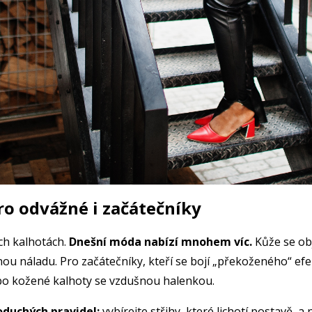
pro odvážné i začátečníky
ch kalhotách.
Dnešní móda nabízí mnohem víc.
Kůže se obj
nou náladu. Pro začátečníky, kteří se bojí „překoženého“ ef
bo kožené kalhoty se vzdušnou halenkou.
noduchých pravidel:
vybírejte střihy, které lichotí postavě, a