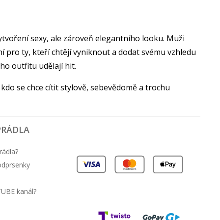
ytvoření sexy, ale zároveň elegantního looku. Muži
ní pro ty, kteří chtějí vyniknout a dodat svému vzhledu
 outfitu udělají hit.
 kdo se chce cítit stylově, sebevědomě a trochu
PRÁDLA
rádla?
podprsenky
TUBE kanál?