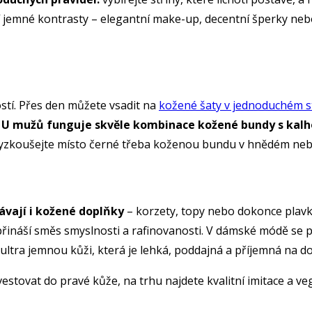
í jemné kontrasty – elegantní make-up, decentní šperky ne
ostí. Přes den můžete vsadit na
kožené šaty v jednoduchém s
.
U mužů funguje skvěle kombinace kožené bundy s kal
t, vyzkoušejte místo černé třeba koženou bundu v hnědém ne
ávají i kožené doplňky
– korzety, topy nebo dokonce plavky
ináší směs smyslnosti a rafinovanosti. V dámské módě se pr
– ultra jemnou kůži, která je lehká, poddajná a příjemná na do
estovat do pravé kůže, na trhu najdete kvalitní imitace a ve