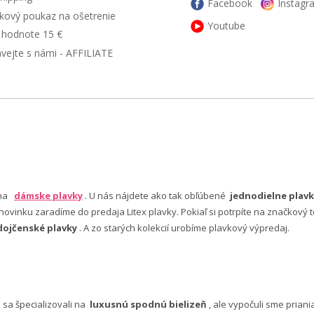
Facebook
Instagr
kový poukaz na ošetrenie
Youtube
v hodnote 15 €
ávejte s námi - AFFILIATE
 na
dámske plavky
. U nás nájdete ako tak obľúbené
jednodielne plavk
ovinku zaradíme do predaja Litex plavky. Pokiaľ si potrpíte na značkový t
dojčenské plavky
. A zo starých kolekcií urobíme plavkový výpredaj.
e sa špecializovali na
luxusnú spodnú bielizeň
, ale vypočuli sme pria