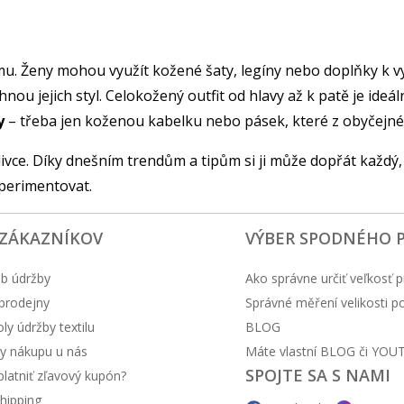
mu. Ženy mohou využít kožené šaty, legíny nebo doplňky k v
u jejich styl. Celokožený outfit od hlavy až k patě je ideál
y
– třeba jen koženou kabelku nebo pásek, které z obyčejného
ivce. Díky dnešním trendům a tipům si ji může dopřát každý,
xperimentovat.
 ZÁKAZNÍKOV
VÝBER SPODNÉHO 
b údržby
Ako správne určiť veľkosť p
prodejny
Správné měření velikosti 
y údržby textilu
BLOG
y nákupu u nás
Máte vlastní BLOG či YOU
SPOJTE SA S NAMI
latniť zľavový kupón?
hipping