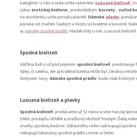
kategórie. U nás si teda určite vyberiete.
Luxusná bielizeň
zn
výber
erotickej bielizne
, predovšetkým
korzety
,
nočné ko
na dovolenku, uvíta ponuku plaviek.
Dámske
plavky
ponúkame
pánske od značiek Taubert a Vestis sú kvalitné a luxusné. Na
aj
pánske spodné prádlo
hľadali vždy u nás. Luxusná bielizeň
Spodná bielizeň
Väčšina ľudí si už pod pojmom
spodnú bielizeň
predstavuje 
čipky, či saténu, ale aj kvalitná bavlna môže byť zárukou neodo
domyslel. Sexy
dámske spodné prádlo
bude však krásnym da
Luxusná bielizeň a plavky
Spodná bielizeň
predávame už 12 rokov a sme naozaj špeci
SARA, predajňu GEMINI a značkový obchod Triumph. Ďalej máme 
značky spodnej bielizne. Zákazníčku veľmi radi kupujú spodnú b
nakupujú talianskej spodné prádlo Lormar a Sielei.