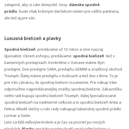
zatajené, aby si sám domyslel. Sexy
dámske spodné
prádlo
bude však krásnym darčekom nielen pre vášho partnera,
ale tiež aj pre vás.
Luxusná bielizeň a plavky
Spodná bielizeň
predávame už 12 rokov a sme naozaj
špecialisti. Okrem eshopu, predávame
spodná bielizeň
tiež v
kamenných predajniach. Konkrétne v Ostrave máme štyri
predajne. Dve predajne SARA, predajňu GEMINI a značkový obchod
Triumph. Ďalej máme predajňu v Košiciach a tiež dve v Brne. To je
pre Vás zárukou, že spodnej bielizni rozumieme. Pre nákup Vám
odporučíme najpredávanejšej značky spodnej bielizne. Zákazníčku
veľmi radi kupujú spodnú bielizeň Triumph, ďalej špecializované
spodná bielizeň na nadmerné veľkosti a to spodnú bielizeň Anita a
Felina. Mladé slečny u nás rady nakupujú talianskej spodné prádlo
Lormar a Sielei.
Leto sa blíži míľovými krokmi a je čas sa pozrieť po nových
plavkách.
Plavky
pre túto sezónu budú opäť veľmi krásne a