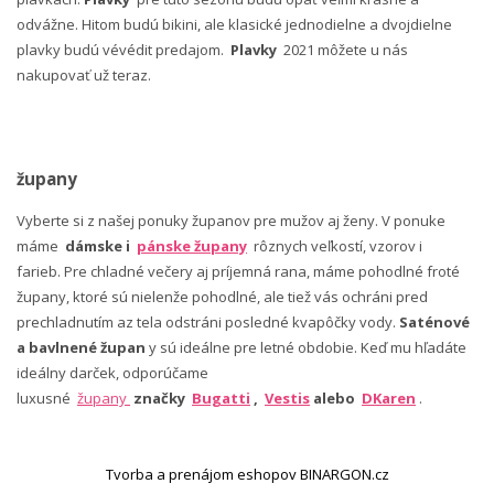
odvážne. Hitom budú bikini, ale klasické jednodielne a dvojdielne
plavky budú vévédit predajom.
Plavky
2021 môžete u nás
nakupovať už teraz.
župany
Vyberte si z našej ponuky županov pre mužov aj ženy. V ponuke
máme
dámske i
pánske župany
rôznych veľkostí, vzorov i
farieb. Pre chladné večery aj príjemná rana, máme pohodlné froté
župany, ktoré sú nielenže pohodlné, ale tiež vás ochráni pred
prechladnutím az tela odstráni posledné kvapôčky vody.
Saténové
a bavlnené župan
y sú ideálne pre letné obdobie. Keď mu hľadáte
ideálny darček, odporúčame
luxusné
župany
značky
Bugatti
,
Vestis
alebo
DKaren
.
Tvorba a prenájom eshopov BINARGON.cz