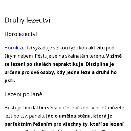
Druhy lezectví
Horolezectví
Horolezectví
vyžaduje velkou fyzickou aktivitu pod
širým nebem. Pěstuje se na skalnatém terénu.
V zimě
se lezení po skalách nepraktikuje. Disciplína je
určena pro dvě osoby, kdy jedna leze a druhá ho
jistí.
Lezení po laně
Existuje čím dál tím větší počet zařízení, v nichž můžete
lézt po tzv. panelu.
Jde o umělou stěnu, která je
perfektním řešením pro všechny ty, kteří se lezení