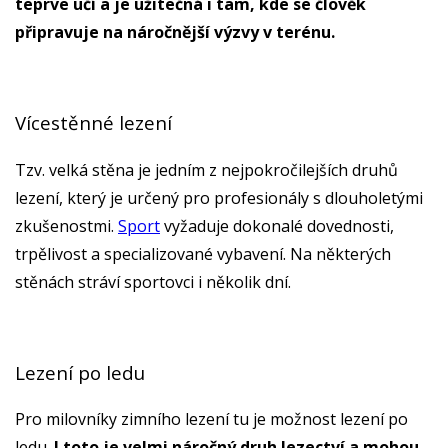
teprve učí a je užitečná i tam, kde se člověk
připravuje na náročnější výzvy v terénu.
Vícestěnné lezení
Tzv. velká stěna je jedním z nejpokročilejších druhů
lezení, který je určený pro profesionály s dlouholetými
zkušenostmi.
Sport
vyžaduje dokonalé dovednosti,
trpělivost a specializované vybavení. Na některých
stěnách stráví sportovci i několik dní.
Lezení po ledu
Pro milovníky zimního lezení tu je možnost lezení po
ledu.
I toto je velmi náročný druh lezectví a mohou