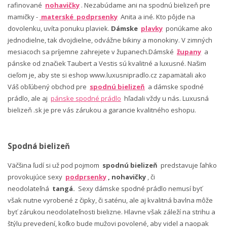
rafinované
nohavičky
. Nezabúdame ani na spodnú bielizeň pre
mamičky -
materské podprsenky
Anita a iné. Kto pôjde na
dovolenku, uvíta ponuku plaviek.
Dámske
plavky
ponúkame ako
jednodielne, tak dvojdielne, odvážne bikiny a monokiny. V zimných
mesiacoch sa príjemne zahrejete v županech.Dámské
župany
a
pánske od značiek Taubert a Vestis sú kvalitné a luxusné. Našim
cieľom je, aby ste si eshop www.luxusnipradlo.cz zapamätali ako
Váš obľúbený obchod pre
spodnú bielizeň
a dámske spodné
prádlo, ale aj
pánske spodné prádlo
hľadali vždy u nás. Luxusná
bielizeň .sk je pre vás zárukou a garancie kvalitného eshopu.
Spodná bielizeň
Väčšina ľudí si už pod pojmom
spodnú bielizeň
predstavuje ľahko
provokujúce sexy
podprsenky
, nohavičky
, či
neodolateľná
tangá.
Sexy dámske spodné prádlo nemusí byť
však nutne vyrobené z čipky, či saténu, ale aj kvalitná bavlna môže
byť zárukou neodolateľnosti bielizne. Hlavne však záleží na strihu a
štýlu prevedení, koľko bude mužovi povolené, aby videl a naopak