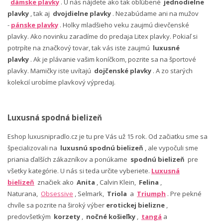
dámske plavky
. U nás nájdete ako tak obľúbené
jednodielne
plavky
, tak aj
dvojdielne plavky
. Nezabúdame ani na mužov
-
pánske plavky
. Holky mladšieho veku zaujmú dievčenské
plavky. Ako novinku zaradíme do predaja Litex plavky. Pokiaľ si
potrpíte na značkový tovar, tak vás iste zaujmú
luxusné
plavky
. Ak je plávanie vašim koníčkom, pozrite sa na športové
plavky. Mamičky iste uvítajú
dojčenské plavky
. A zo starých
kolekcií urobíme plavkový výpredaj.
Luxusná spodná bielizeň
Eshop luxusnipradlo.cz je tu pre Vás už 15 rok. Od začiatku sme sa
špecializovali na
luxusnú spodnú bielizeň
, ale vypočuli sme
priania ďalších zákazníkov a ponúkame
spodnú bielizeň
pre
všetky kategórie. U nás si teda určite vyberiete.
Luxusná
bielizeň
značiek ako
Anita
, Calvin Klein,
Felina
,
Naturana,
Obsessive
, Selmark,
Triola
a
Triumph
. Pre pekné
chvíle sa pozrite na široký výber
erotickej bielizne
,
predovšetkým
korzety
,
nočné košieľky
,
tangá
a